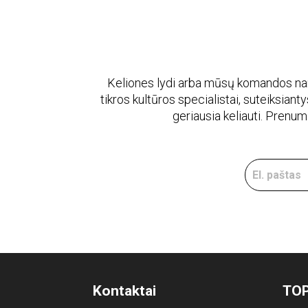
Keliones lydi arba mūsų komandos naria
tikros kultūros specialistai, suteiksiantys
geriausia keliauti. Prenu
Kontaktai
TOP