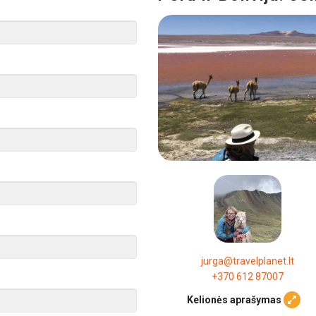
jurga@travelplanet.lt
+370 612 87007
Kelionės aprašymas