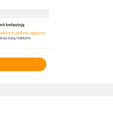
inti keliautoją
sakomos kelionės sąlygomis.
enys būtų tvarkomi