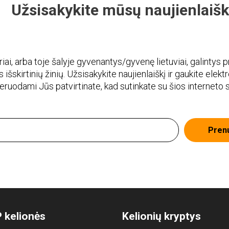
Užsisakykite mūsų naujienlaišk
i, arba toje šalyje gyvenantys/gyvenę lietuviai, galintys pr
 išskirtinių žinių. Užsisakykite naujienlaiškį ir gaukite elekt
meruodami Jūs patvirtinate, kad sutinkate su šios interneto
Pren
 kelionės
Kelionių kryptys