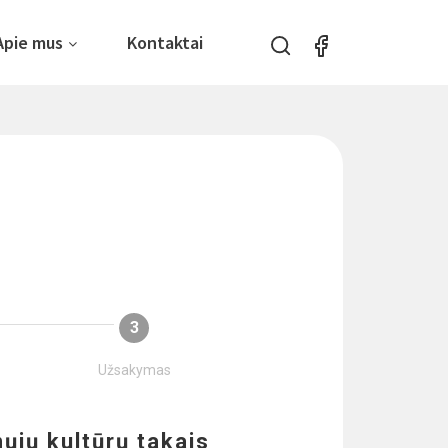
Apie mus
Kontaktai
3
Užsakymas
nųjų kultūrų takais