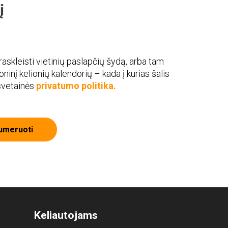
į
askleisti vietinių paslapčių šydą, arba tam
roninį kelionių kalendorių – kada į kurias šalis
 svetainės
privatumo politika.
umeruoti
Keliautojams