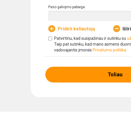
Paso galiojmo pabaiga
Pridėti keliautoją
Ištr
Patvirtinu, kad susipažinau ir sutinku su
už
Taip pat sutinku, kad mano asmens duom
vadovajantis įmonės
Privatumo politika.
Toliau