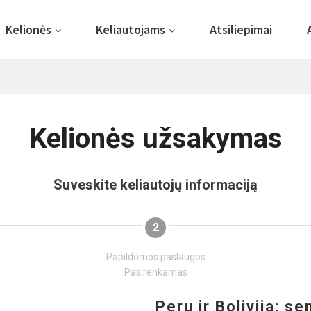
Kelionės
Keliautojams
Atsiliepimai
Kelionės užsakymas
Suveskite keliautojų informaciją
2
Papildomos paslaugos
Pasirenkamas
Peru ir Bolivija: se