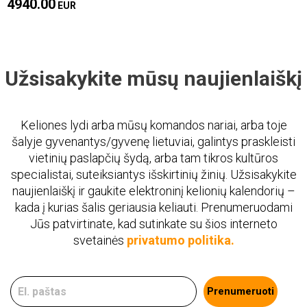
4940.00
EUR
Užsisakykite mūsų naujienlaiškį
Keliones lydi arba mūsų komandos nariai, arba toje
šalyje gyvenantys/gyvenę lietuviai, galintys praskleisti
vietinių paslapčių šydą, arba tam tikros kultūros
specialistai, suteiksiantys išskirtinių žinių. Užsisakykite
naujienlaiškį ir gaukite elektroninį kelionių kalendorių –
kada į kurias šalis geriausia keliauti. Prenumeruodami
Jūs patvirtinate, kad sutinkate su šios interneto
svetainės
privatumo politika.
Prenumeruoti