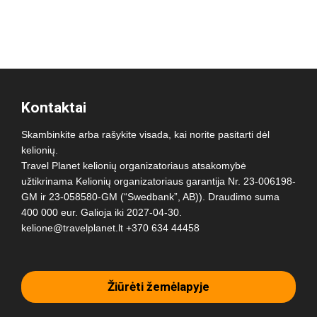
Kontaktai
Skambinkite arba rašykite visada, kai norite pasitarti dėl
kelionių.
Travel Planet kelionių organizatoriaus atsakomybė
užtikrinama Kelionių organizatoriaus garantija Nr. 23-006198-
GM ir 23-058580-GM (“Swedbank”, AB)). Draudimo suma
400 000 eur. Galioja iki 2027-04-30.
kelione@travelplanet.lt
+370 634 44458
Žiūrėti žemėlapyje