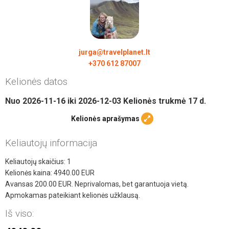
jurga@travelplanet.lt
+370 612 87007
Kelionės datos
Nuo
2026-11-16
iki
2026-12-03
Kelionės trukmė
17
d.
Kelionės aprašymas
Keliautojų informacija
Keliautojų skaičius:
1
Kelionės kaina:
4940.00
EUR
Avansas
200.00
EUR. Neprivalomas, bet garantuoja vietą.
Apmokamas pateikiant kelionės užklausą.
Iš viso: