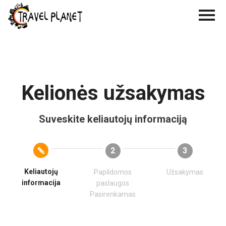
Kelionės užsakymas
Suveskite keliautojų informaciją
2
3
Keliautojų
Papildomos
Užsakymas
informacija
paslaugos
Pasirenkamas