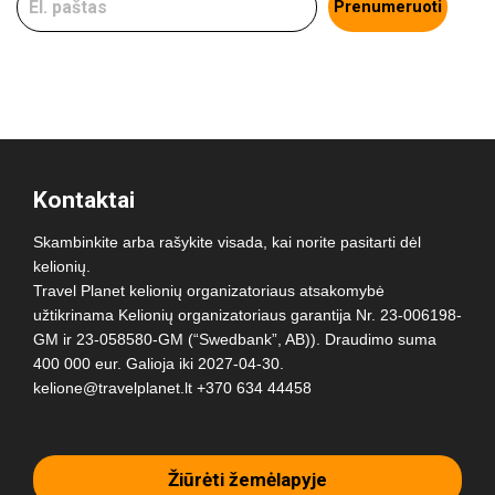
Prenumeruoti
Kontaktai
Skambinkite arba rašykite visada, kai norite pasitarti dėl
kelionių.
Travel Planet kelionių organizatoriaus atsakomybė
užtikrinama Kelionių organizatoriaus garantija Nr. 23-006198-
GM ir 23-058580-GM (“Swedbank”, AB)). Draudimo suma
400 000 eur. Galioja iki 2027-04-30.
kelione@travelplanet.lt
+370 634 44458
Žiūrėti žemėlapyje