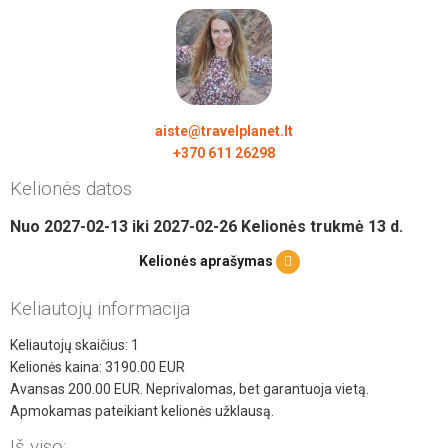
aiste@travelplanet.lt
+370 611 26298
Kelionės datos
Nuo
2027-02-13
iki
2027-02-26
Kelionės trukmė
13
d.
Kelionės aprašymas
Keliautojų informacija
Keliautojų skaičius:
1
Kelionės kaina:
3190.00
EUR
Avansas
200.00
EUR. Neprivalomas, bet garantuoja vietą.
Apmokamas pateikiant kelionės užklausą.
Iš viso: