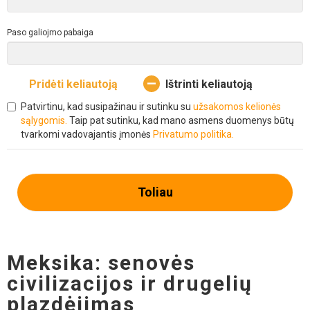
Paso galiojmo pabaiga
Pridėti keliautoją
Ištrinti keliautoją
Patvirtinu, kad susipažinau ir sutinku su
užsakomos kelionės
sąlygomis.
Taip pat sutinku, kad mano asmens duomenys būtų
tvarkomi vadovajantis įmonės
Privatumo politika.
Toliau
Meksika: senovės
civilizacijos ir drugelių
plazdėjimas