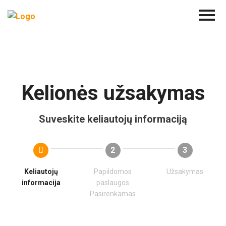
Kelionės užsakymas
Suveskite keliautojų informaciją
2
3
Keliautojų
Papildomos
Užsakymas
informacija
paslaugos
Pasirenkamas