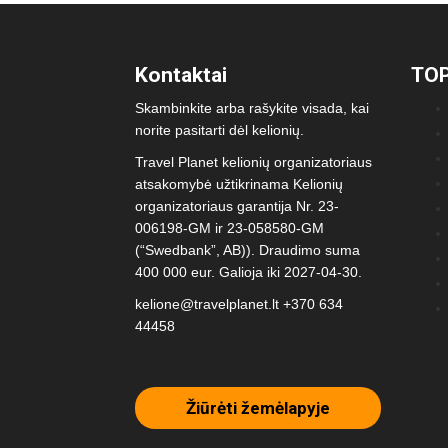
Kontaktai
TOP
Skambinkite arba rašykite visada, kai
norite pasitarti dėl kelionių.
Travel Planet kelionių organizatoriaus
atsakomybė užtikrinama Kelionių
organizatoriaus garantija Nr. 23-
006198-GM ir 23-058580-GM
(“Swedbank”, AB)). Draudimo suma
400 000 eur. Galioja iki 2027-04-30.
kelione@travelplanet.lt
+370 634
44458
Žiūrėti žemėlapyje