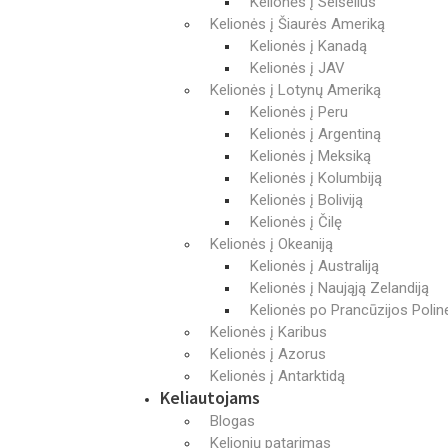
Kelionės į Seišelius
Kelionės į Šiaurės Ameriką
Kelionės į Kanadą
Kelionės į JAV
Kelionės į Lotynų Ameriką
Kelionės į Peru
Kelionės į Argentiną
Kelionės į Meksiką
Kelionės į Kolumbiją
Kelionės į Boliviją
Kelionės į Čilę
Kelionės į Okeaniją
Kelionės į Australiją
Kelionės į Naująją Zelandiją
Kelionės po Prancūzijos Poline
Kelionės į Karibus
Kelionės į Azorus
Kelionės į Antarktidą
Keliautojams
Blogas
Kelionių patarimas