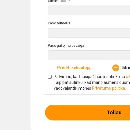
Gimimo data
*
Paso numeris
Paso galiojmo pabaiga
Pridėti keliautoją
Ištri
Patvirtinu, kad susipažinau ir sutinku su
už
Taip pat sutinku, kad mano asmens duom
vadovajantis įmonės
Privatumo politika.
Toliau