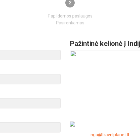
2
Papildomos paslaugos
Pasirenkamas
Pažintinė kelionė į Indi
inga@travelplanet.lt