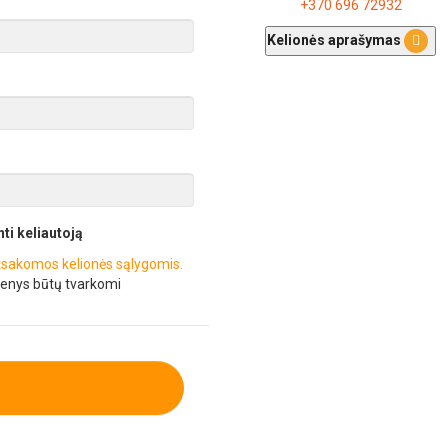
+370 696 72932
Kelionės aprašymas
nti keliautoją
sakomos kelionės sąlygomis.
enys būtų tvarkomi