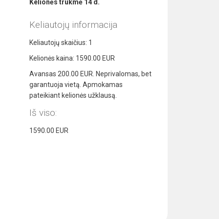
Kelionės trukmė
14
d.
Keliautojų informacija
Keliautojų skaičius:
1
Kelionės kaina:
1590.00
EUR
Avansas
200.00
EUR. Neprivalomas, bet
garantuoja vietą. Apmokamas
pateikiant kelionės užklausą.
Iš viso:
1590.00
EUR