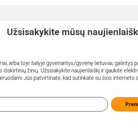
Užsisakykite mūsų naujienlaišk
i, arba toje šalyje gyvenantys/gyvenę lietuviai, galintys pr
 išskirtinių žinių. Užsisakykite naujienlaiškį ir gaukite elekt
meruodami Jūs patvirtinate, kad sutinkate su šios interneto
Pren