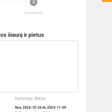
3
Užsakymas
jos šiaurę ir pietus
Kelionės datos
Nuo
2024-10-26
iki
2024-11-09