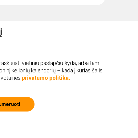
į
askleisti vietinių paslapčių šydą, arba tam
roninį kelionių kalendorių – kada į kurias šalis
 svetainės
privatumo politika.
umeruoti