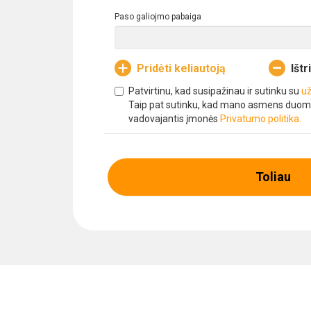
Paso galiojmo pabaiga
Pridėti keliautoją
Ištr
Patvirtinu, kad susipažinau ir sutinku su
už
Taip pat sutinku, kad mano asmens duom
vadovajantis įmonės
Privatumo politika.
Toliau