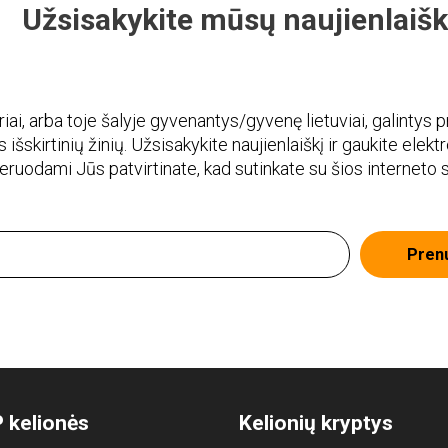
Užsisakykite mūsų naujienlaišk
i, arba toje šalyje gyvenantys/gyvenę lietuviai, galintys pr
 išskirtinių žinių. Užsisakykite naujienlaiškį ir gaukite elekt
meruodami Jūs patvirtinate, kad sutinkate su šios interneto
Pren
 kelionės
Kelionių kryptys