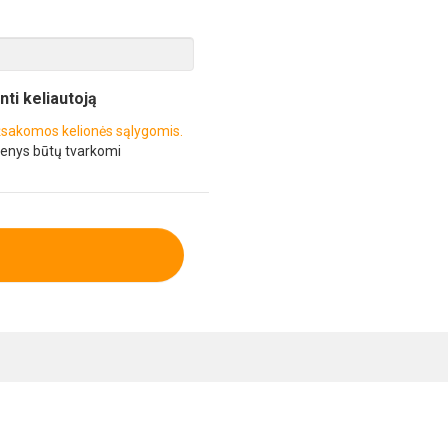
inti keliautoją
sakomos kelionės sąlygomis.
enys būtų tvarkomi