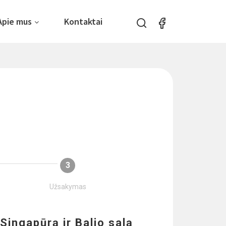
Apie mus
Kontaktai
3
Užsakymas
 Singapūrą ir Balio salą