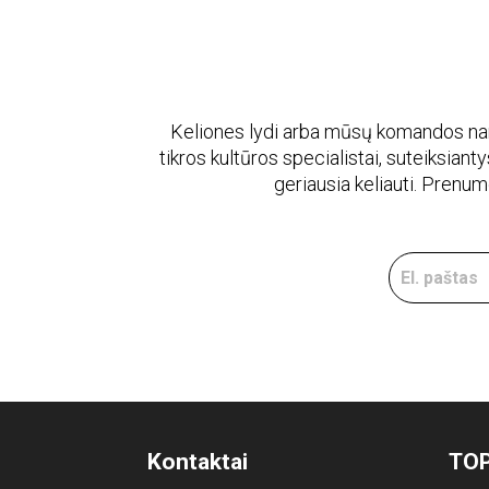
Keliones lydi arba mūsų komandos naria
tikros kultūros specialistai, suteiksiantys
geriausia keliauti. Prenu
Kontaktai
TOP