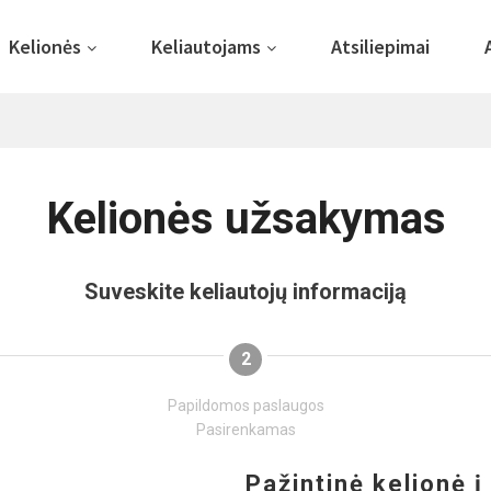
Kelionės
Keliautojams
Atsiliepimai
Kelionės užsakymas
Suveskite keliautojų informaciją
2
Papildomos paslaugos
Pasirenkamas
Pažintinė kelionė į