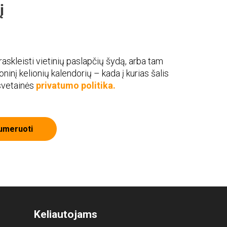
į
askleisti vietinių paslapčių šydą, arba tam
roninį kelionių kalendorių – kada į kurias šalis
 svetainės
privatumo politika.
umeruoti
Keliautojams