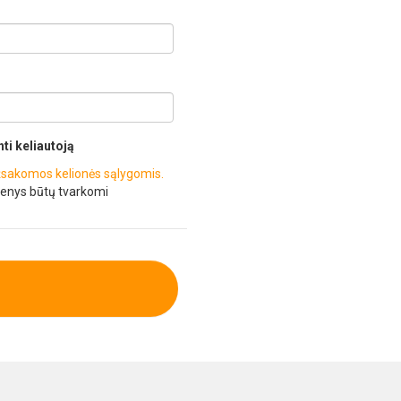
nti keliautoją
sakomos kelionės sąlygomis.
enys būtų tvarkomi