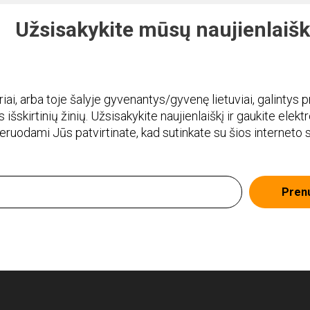
Užsisakykite mūsų naujienlaišk
i, arba toje šalyje gyvenantys/gyvenę lietuviai, galintys pr
 išskirtinių žinių. Užsisakykite naujienlaiškį ir gaukite elekt
meruodami Jūs patvirtinate, kad sutinkate su šios interneto
Pren