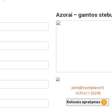
Azorai – gamtos stebu
aiste@travelplanet.lt
+370 611 26298
Kelionės aprašymas