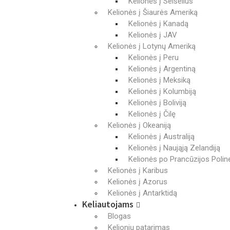
Kelionės į Seišelius
Kelionės į Šiaurės Ameriką
Kelionės į Kanadą
Kelionės į JAV
Kelionės į Lotynų Ameriką
Kelionės į Peru
Kelionės į Argentiną
Kelionės į Meksiką
Kelionės į Kolumbiją
Kelionės į Boliviją
Kelionės į Čilę
Kelionės į Okeaniją
Kelionės į Australiją
Kelionės į Naująją Zelandiją
Kelionės po Prancūzijos Poline
Kelionės į Karibus
Kelionės į Azorus
Kelionės į Antarktidą
Keliautojams
Blogas
Kelionių patarimas