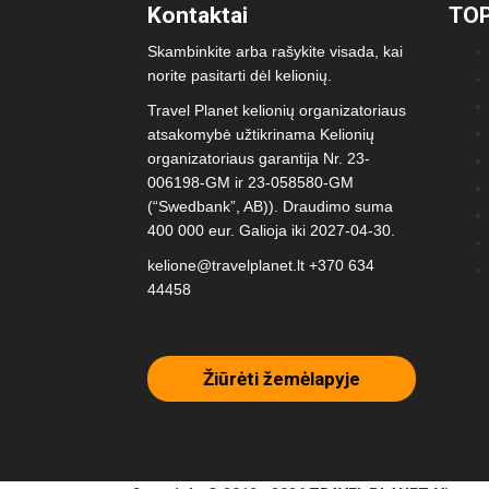
Kontaktai
TOP
Skambinkite arba rašykite visada, kai
norite pasitarti dėl kelionių.
Travel Planet kelionių organizatoriaus
atsakomybė užtikrinama Kelionių
organizatoriaus garantija Nr. 23-
006198-GM ir 23-058580-GM
(“Swedbank”, AB)). Draudimo suma
400 000 eur. Galioja iki 2027-04-30.
kelione@travelplanet.lt
+370 634
44458
Žiūrėti žemėlapyje