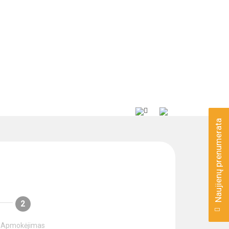
Naujienų prenumerata
2
Apmokėjimas