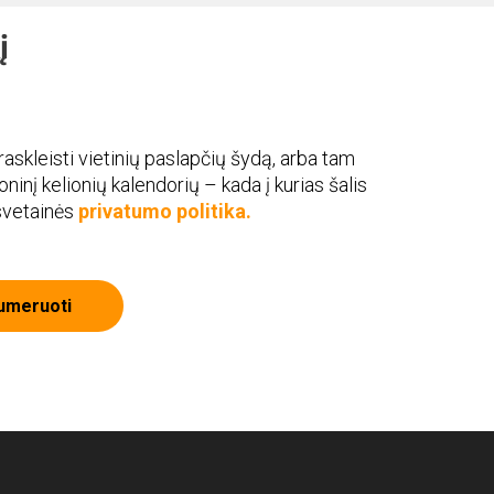
į
askleisti vietinių paslapčių šydą, arba tam
roninį kelionių kalendorių – kada į kurias šalis
 svetainės
privatumo politika.
umeruoti