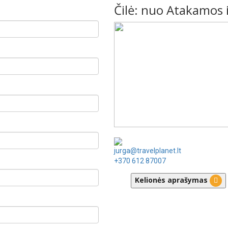
Čilė: nuo Atakamos 
jurga@travelplanet.lt
+370 612 87007
Kelionės aprašymas