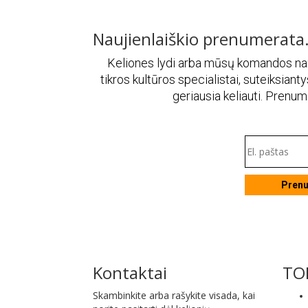
Naujienlaiškio prenumerata
Keliones lydi arba mūsų komandos naria
tikros kultūros specialistai, suteiksiantys
geriausia keliauti. Prenu
Pren
Kontaktai
TOP
Skambinkite arba rašykite visada, kai