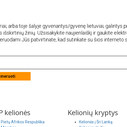
.
i, arba toje šalyje gyvenantys/gyvenę lietuviai, galintys pr
 išskirtinių žinių. Užsisakykite naujienlaiškį ir gaukite elekt
meruodami Jūs patvirtinate, kad sutinkate su šios interneto
umeruoti
 kelionės
Kelionių kryptys
Pietų Afrikos Respublika
Kelionės į Šri Lanką