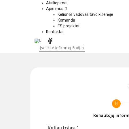
Atsiliepimai
Apie mus
Kelionės vadovas tavo kišenėje
Komanda
ES projektai
Kontaktai
Keliautojų inform
Keliautojas 1