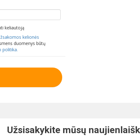
nti keliautoją
užsakomos kelionės
 asmens duomenys būtų
 politika.
Užsisakykite mūsų naujienlaišk