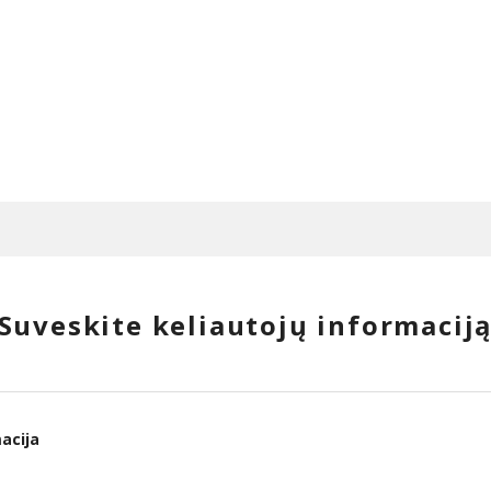
Suveskite keliautojų informacij
acija