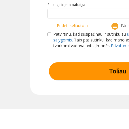
Paso galiojmo pabaiga
Pridėti keliautoją
Ištri
Patvirtinu, kad susipažinau ir sutinku su
sąlygomis.
Taip pat sutinku, kad mano
tvarkomi vadovajantis įmonės
Privatumo
Toliau