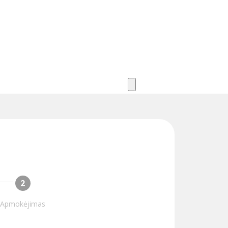
ą
2
Apmokėjimas