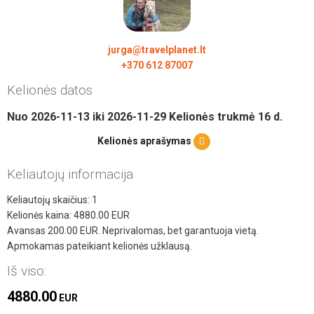
jurga@travelplanet.lt
+370 612 87007
Kelionės datos
Nuo
2026-11-13
iki
2026-11-29
Kelionės trukmė
16
d.
Kelionės aprašymas
Keliautojų informacija
Keliautojų skaičius:
1
Kelionės kaina:
4880.00
EUR
Avansas
200.00
EUR. Neprivalomas, bet garantuoja vietą.
Apmokamas pateikiant kelionės užklausą.
Iš viso:
4880.00
EUR