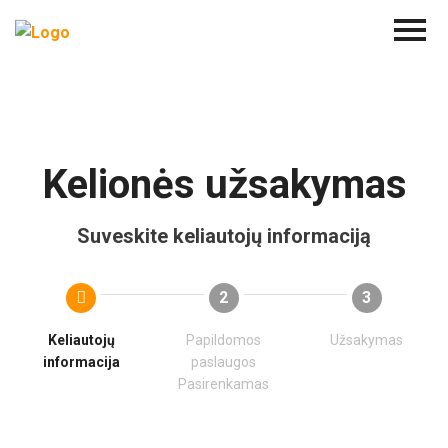
Kelionės užsakymas
Suveskite keliautojų informaciją
2
3
Keliautojų
Papildomos
Užsakymas
informacija
paslaugos
Pasirenkamas