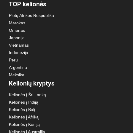
TOP kelionės
Pietų Afrikos Respublika
Marokas
Omanas
Japonija
Vietnamas
Indonezija
Peru
Argentina
Meksika
Kelionių kryptys
Kelionės į Šri Lanką
Kelionės į Indiją
Kelionės į Balį
Kelionės į Afriką
Kelionės į Keniją
Kelionės į Australiją