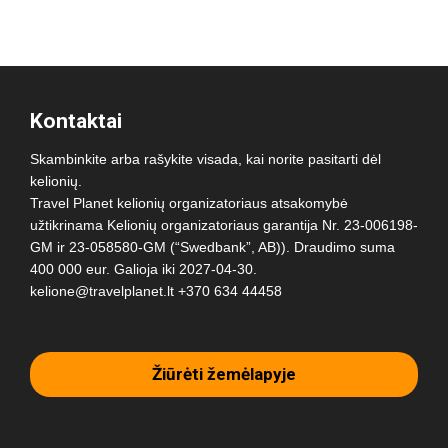
Kontaktai
Skambinkite arba rašykite visada, kai norite pasitarti dėl
kelionių.
Travel Planet kelionių organizatoriaus atsakomybė
užtikrinama Kelionių organizatoriaus garantija Nr. 23-006198-
GM ir 23-058580-GM (“Swedbank”, AB)). Draudimo suma
400 000 eur. Galioja iki 2027-04-30.
kelione@travelplanet.lt
+370 634 44458
Žiūrėti žemėlapyje