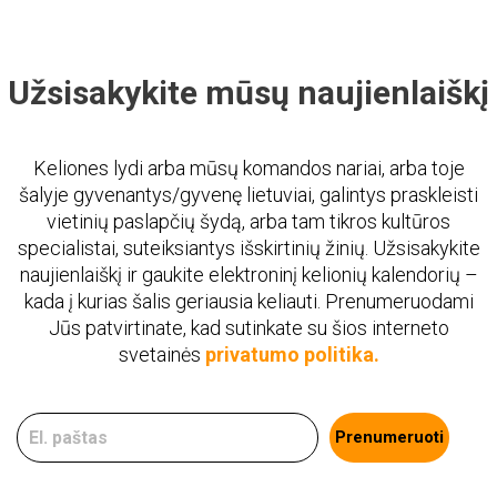
Užsisakykite mūsų naujienlaiškį
Keliones lydi arba mūsų komandos nariai, arba toje
šalyje gyvenantys/gyvenę lietuviai, galintys praskleisti
vietinių paslapčių šydą, arba tam tikros kultūros
specialistai, suteiksiantys išskirtinių žinių. Užsisakykite
naujienlaiškį ir gaukite elektroninį kelionių kalendorių –
kada į kurias šalis geriausia keliauti. Prenumeruodami
Jūs patvirtinate, kad sutinkate su šios interneto
svetainės
privatumo politika.
Prenumeruoti