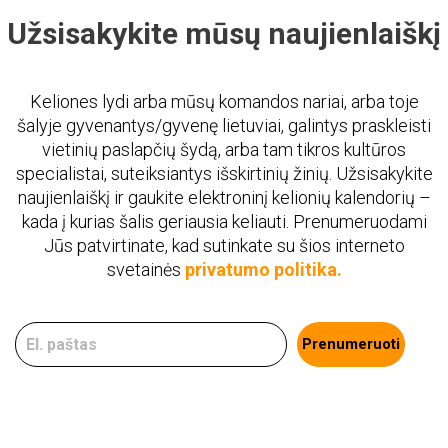
Užsisakykite mūsų naujienlaiškį
Keliones lydi arba mūsų komandos nariai, arba toje
šalyje gyvenantys/gyvenę lietuviai, galintys praskleisti
vietinių paslapčių šydą, arba tam tikros kultūros
specialistai, suteiksiantys išskirtinių žinių. Užsisakykite
naujienlaiškį ir gaukite elektroninį kelionių kalendorių –
kada į kurias šalis geriausia keliauti. Prenumeruodami
Jūs patvirtinate, kad sutinkate su šios interneto
svetainės
privatumo politika.
Prenumeruoti