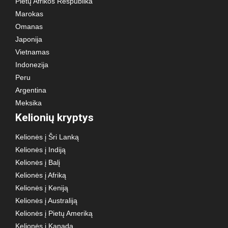
Pietų Afrikos Respublika
Marokas
Omanas
Japonija
Vietnamas
Indonezija
Peru
Argentina
Meksika
Kelionių kryptys
Kelionės į Šri Lanką
Kelionės į Indiją
Kelionės į Balį
Kelionės į Afriką
Kelionės į Keniją
Kelionės į Australiją
Kelionės į Pietų Ameriką
Kelionės į Kanadą