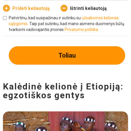
Pridėti keliautoją
Ištrinti keliautoją
Patvirtinu, kad susipažinau ir sutinku su
užsakomos kelionės
sąlygomis.
Taip pat sutinku, kad mano asmens duomenys būtų
tvarkomi vadovajantis įmonės
Privatumo politika.
Toliau
Kalėdinė kelionė į Etiopiją:
egzotiškos gentys