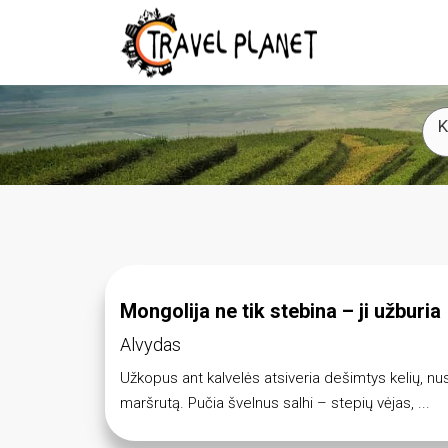
K
Mongolija ne tik stebina – ji užburia
Alvydas
Užkopus ant kalvelės atsiveria dešimtys kelių, nusi
maršrutą. Pučia švelnus salhi – stepių vėjas, ...