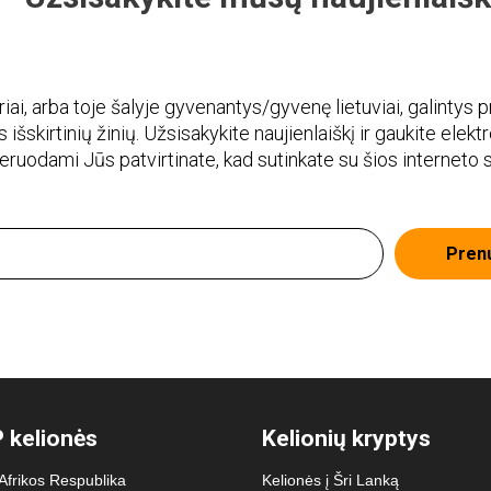
i, arba toje šalyje gyvenantys/gyvenę lietuviai, galintys pr
 išskirtinių žinių. Užsisakykite naujienlaiškį ir gaukite elekt
meruodami Jūs patvirtinate, kad sutinkate su šios interneto
Pren
 kelionės
Kelionių kryptys
 Afrikos Respublika
Kelionės į Šri Lanką