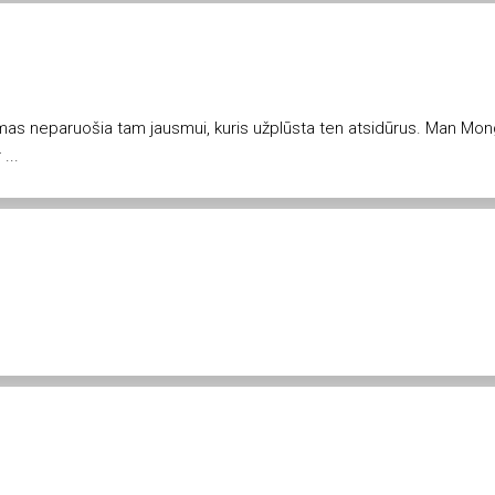
mas neparuošia tam jausmui, kuris užplūsta ten atsidūrus. Man Mong
...