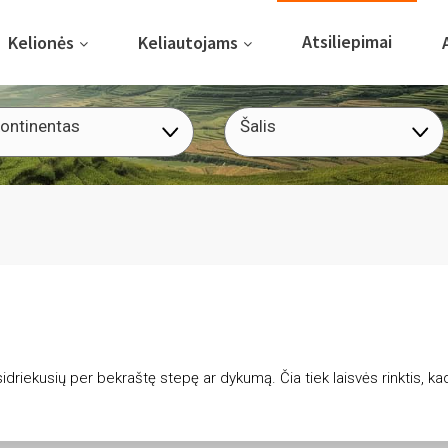
Atsiliepimai
Kelionės
Keliautojams
ontinentas
Šalis
driekusių per bekraštę stepę ar dykumą. Čia tiek laisvės rinktis, kad 