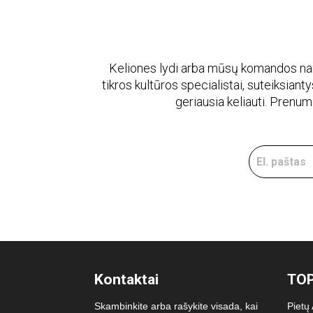
Keliones lydi arba mūsų komandos naria
tikros kultūros specialistai, suteiksiantys
geriausia keliauti. Prenu
Kontaktai
TOP
Skambinkite arba rašykite visada, kai
Pietų