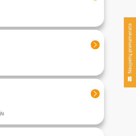
Naujienų prenumerata
jų.