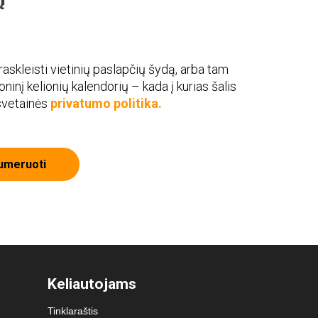
askleisti vietinių paslapčių šydą, arba tam
roninį kelionių kalendorių – kada į kurias šalis
 svetainės
privatumo politika.
umeruoti
Keliautojams
Tinklaraštis