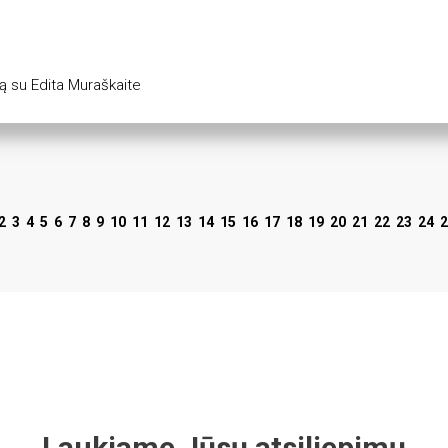
ą su Edita Muraškaite
2
3
4
5
6
7
8
9
10
11
12
13
14
15
16
17
18
19
20
21
22
23
24
2
Laukiame Jūsų atsiliepimų