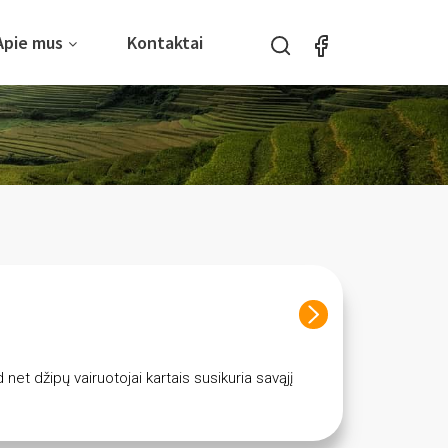
Apie mus
Kontaktai
net džipų vairuotojai kartais susikuria savąjį