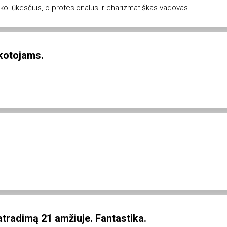
oko lūkesčius, o profesionalus ir charizmatiškas vadovas...
škotojams.
 atradimą 21 amžiuje. Fantastika.