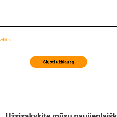
olitika.
Siųsti užklausą
Užsisakykite mūsų naujienlaišk