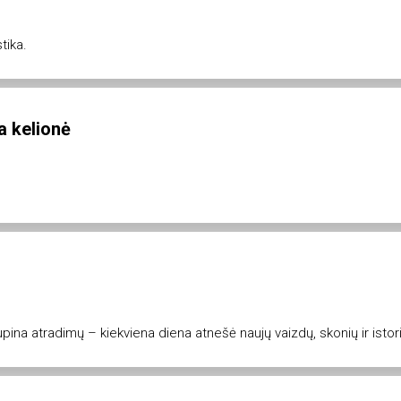
tika.
a kelionė
kupina atradimų – kiekviena diena atnešė naujų vaizdų, skonių ir istori