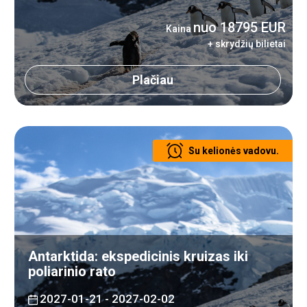
nuo 18795 EUR
Kaina
+ skrydžių bilietai
Plačiau
Su kelionės vadovu.
Antarktida: ekspedicinis kruizas iki
poliarinio rato
2027-01-21
- 2027-02-02