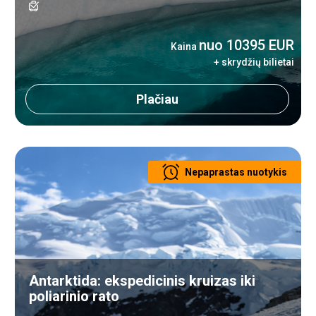
nuo 10395 EUR
Kaina
+ skrydžių bilietai
Plačiau
Nepaprastas nuotykis
Antarktida: ekspedicinis kruizas iki
poliarinio rato