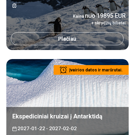
nuo 19895 EUR
Kaina
+ skrydžių bilietai
Plačiau
Įvairios datos ir maršrutai.
Ekspediciniai kruizai į Antarktidą
2027-01-22
- 2027-02-02