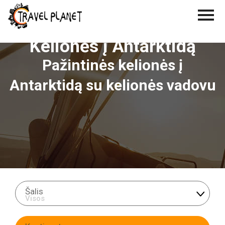
Kelionės į Antarktidą
Pažintinės kelionės į
Antarktidą su kelionės vadovu
Šalis