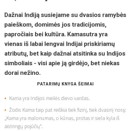
Dažnai Indiją susiejame su dvasios ramybės
paieškom, domimės jos tradicijomis,
papročiais bei kultūra. Kamasutra yra
vienas iš labai lengvai Indijai priskiriamų
atributų, bet kaip dažnai atsitinka su Indijos
simboliais - visi apie ją girdėjo, bet niekas
dorai nežino.
PATARIMŲ KNYGA ŠEIMAI
Kama yra Indijos meilės dievo vardas.
Žodis Kama taip pat reiškia tiek fizinį, tiek dvasinį norą:
„Kama yra malonumas, o kūnas, protas ir siela kyla iš
aistringų pojūčių“.