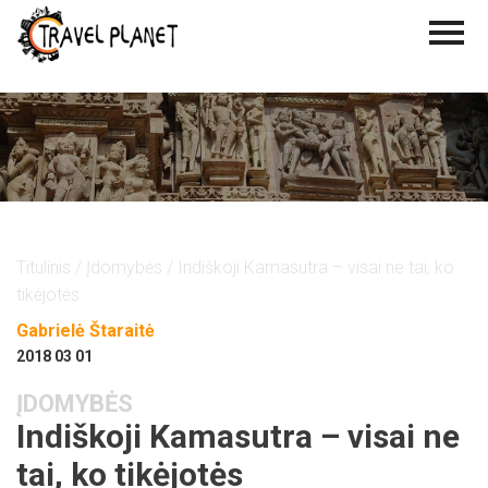
Titulinis
/
Įdomybės
/ Indiškoji Kamasutra – visai ne tai, ko
tikėjotės
Gabrielė Štaraitė
2018 03 01
ĮDOMYBĖS
Indiškoji Kamasutra – visai ne
tai, ko tikėjotės