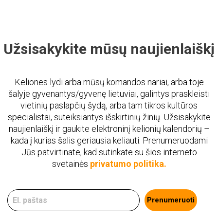
Užsisakykite mūsų naujienlaiškį
Keliones lydi arba mūsų komandos nariai, arba toje
šalyje gyvenantys/gyvenę lietuviai, galintys praskleisti
vietinių paslapčių šydą, arba tam tikros kultūros
specialistai, suteiksiantys išskirtinių žinių. Užsisakykite
naujienlaiškį ir gaukite elektroninį kelionių kalendorių –
kada į kurias šalis geriausia keliauti. Prenumeruodami
Jūs patvirtinate, kad sutinkate su šios interneto
svetainės
privatumo politika.
Prenumeruoti