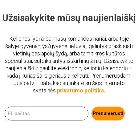
Užsisakykite mūsų naujienlaiškį
Keliones lydi arba mūsų komandos nariai, arba toje
šalyje gyvenantys/gyvenę lietuviai, galintys praskleisti
vietinių paslapčių šydą, arba tam tikros kultūros
specialistai, suteiksiantys išskirtinių žinių. Užsisakykite
naujienlaiškį ir gaukite elektroninį kelionių kalendorių –
kada į kurias šalis geriausia keliauti. Prenumeruodami
Jūs patvirtinate, kad sutinkate su šios interneto
svetainės
privatumo politika.
Prenumeruoti