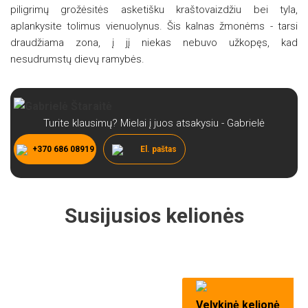
piligrimų grožėsitės asketišku kraštovaizdžiu bei tyla,
aplankysite tolimus vienuolynus. Šis kalnas žmonėms - tarsi
draudžiama zona, į jį niekas nebuvo užkopęs, kad
nesudrumstų dievų ramybės.
Turite klausimų? Mielai į juos atsakysiu - Gabrielė
+370 686 08919
El. paštas
Susijusios kelionės
Velykinė kelionė