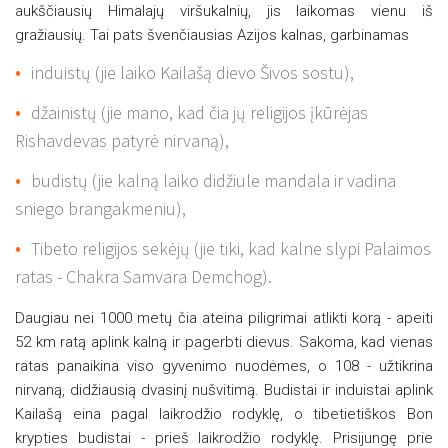
aukščiausių Himalajų viršukalnių, jis laikomas vienu iš
gražiausių. Tai pats švenčiausias Azijos kalnas, garbinamas
induistų (jie laiko Kailašą dievo Šivos sostu),
džainistų (jie mano, kad čia jų religijos įkūrėjas
Rishavdevas patyrė nirvaną),
budistų (jie kalną laiko didžiule mandala ir vadina
sniego brangakmeniu),
Tibeto religijos sekėjų (jie tiki, kad kalne slypi Palaimos
ratas - Chakra Samvara Demchog).
Daugiau nei 1000 metų čia ateina piligrimai atlikti korą - apeiti
52 km ratą aplink kalną ir pagerbti dievus. Sakoma, kad vienas
ratas panaikina viso gyvenimo nuodėmes, o 108 - užtikrina
nirvaną, didžiausią dvasinį nušvitimą. Budistai ir induistai aplink
Kailašą eina pagal laikrodžio rodyklę, o tibetietiškos Bon
krypties budistai - prieš laikrodžio rodyklę. Prisijungę prie