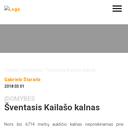
Titulinis
/
Įdomybės
/ Šventasis Kailašo kalnas
Gabrielė Štaraitė
2018 03 01
ĮDOMYBĖS
Šventasis Kailašo kalnas
Nors šis 6714 metrų aukščio kalnas nepriskiriamas prie