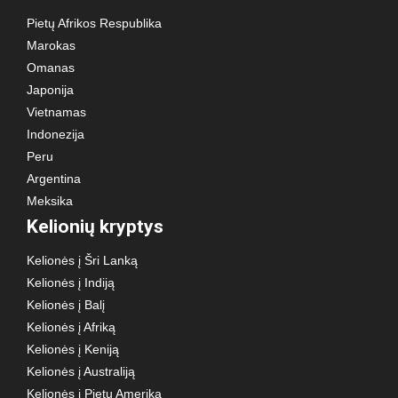
Pietų Afrikos Respublika
Marokas
Omanas
Japonija
Vietnamas
Indonezija
Peru
Argentina
Meksika
Kelionių kryptys
Kelionės į Šri Lanką
Kelionės į Indiją
Kelionės į Balį
Kelionės į Afriką
Kelionės į Keniją
Kelionės į Australiją
Kelionės į Pietų Ameriką