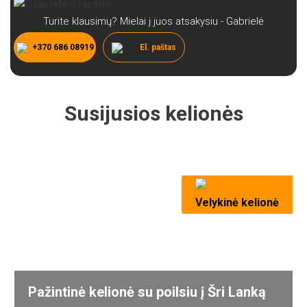
Turite klausimų? Mielai į juos atsakysiu - Gabrielė
+370 686 08919
El. paštas
Susijusios kelionės
Velykinė kelionė
Pažintinė kelionė su poilsiu į Šri Lanką