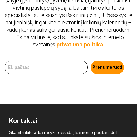
šalyje gyvenantys/gyvenę lietuviai, galintys praskleisti
vietinių paslapčių šydą, arba tam tikros kultūros
specialistai, suteiksiantys išskirtinių žinių. Užsisakykite
naujienlaiškį ir gaukite elektroninį kelionių kalendorių –
kada į kurias šalis geriausia keliauti. Prenumeruodami
Jūs patvirtinate, kad sutinkate su šios interneto
svetainės
privatumo politika.
Prenumeruoti
Kontaktai
Skambinkite arba rašykite visada, kai norite pasitarti dėl