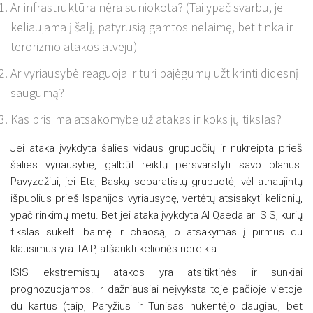
Ar infrastruktūra nėra suniokota? (Tai ypač svarbu, jei
keliaujama į šalį, patyrusią gamtos nelaimę, bet tinka ir
terorizmo atakos atveju)
Ar vyriausybė reaguoja ir turi pajėgumų užtikrinti didesnį
saugumą?
Kas prisiima atsakomybę už atakas ir koks jų tikslas?
Jei ataka įvykdyta šalies vidaus grupuočių ir nukreipta prieš
šalies vyriausybę, galbūt reiktų persvarstyti savo planus.
Pavyzdžiui, jei Eta, Baskų separatistų grupuotė, vėl atnaujintų
išpuolius prieš Ispanijos vyriausybę, vertėtų atsisakyti kelionių,
ypač rinkimų metu. Bet jei ataka įvykdyta Al Qaeda ar ISIS, kurių
tikslas sukelti baimę ir chaosą, o atsakymas į pirmus du
klausimus yra TAIP, atšaukti kelionės nereikia.
ISIS ekstremistų atakos yra atsitiktinės ir sunkiai
prognozuojamos. Ir dažniausiai neįvyksta toje pačioje vietoje
du kartus (taip, Paryžius ir Tunisas nukentėjo daugiau, bet