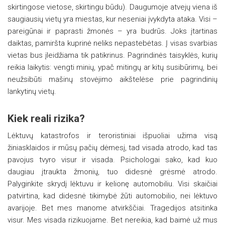
skirtingose vietose, skirtingu būdu). Daugumoje atvejų viena iš
saugiausių vietų yra miestas, kur neseniai įvykdyta ataka. Visi –
pareigūnai ir paprasti žmonės – yra budrūs. Joks įtartinas
daiktas, pamiršta kuprinė neliks nepastebėtas. Į visas svarbias
vietas bus įleidžiama tik patikrinus. Pagrindinės taisyklės, kurių
reikia laikytis: vengti minių, ypač mitingų ar kitų susibūrimų, bei
neužsibūti mašinų stovėjimo aikštelėse prie pagrindinių
lankytinų vietų.
Kiek reali rizika?
Lėktuvų katastrofos ir teroristiniai išpuoliai užima visą
žiniasklaidos ir mūsų pačių dėmesį, tad visada atrodo, kad tas
pavojus tvyro visur ir visada. Psichologai sako, kad kuo
daugiau įtraukta žmonių, tuo didesnė grėsmė atrodo.
Palyginkite skrydį lėktuvu ir kelionę automobiliu. Visi skaičiai
patvirtina, kad didesnė tikimybė žūti automobilio, nei lėktuvo
avarijoje. Bet mes manome atvirkščiai. Tragedijos atsitinka
visur. Mes visada rizikuojame. Bet nereikia, kad baimė už mus