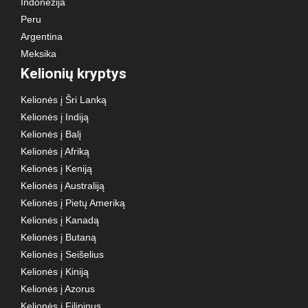
Indonezija
Peru
Argentina
Meksika
Kelionių kryptys
Kelionės į Šri Lanką
Kelionės į Indiją
Kelionės į Balį
Kelionės į Afriką
Kelionės į Keniją
Kelionės į Australiją
Kelionės į Pietų Ameriką
Kelionės į Kanadą
Kelionės į Butaną
Kelionės į Seišelius
Kelionės į Kiniją
Kelionės į Azorus
Kelionės į Filipinus