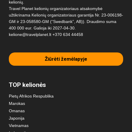
kelionių.
Travel Planet kelionių organizatoriaus atsakomybė
užtikrinama Kelionių organizatoriaus garantija Nr. 23-006198-
GM ir 23-058580-GM (“Swedbank”, AB)). Draudimo suma
400 000 eur. Galioja iki 2027-04-30.
kelione@travelplanet.lt
+370 634 44458
Žiūrėti žemėlapyje
TOP kelionės
Pietų Afrikos Respublika
Marokas
Omanas
Japonija
Vietnamas