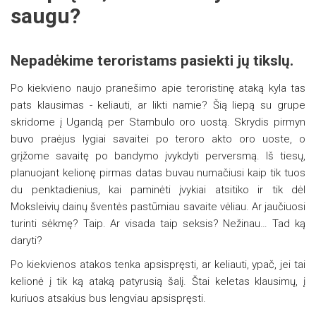
saugu?
Nepadėkime teroristams pasiekti jų tikslų.
Po kiekvieno naujo pranešimo apie teroristinę ataką kyla tas
pats klausimas - keliauti, ar likti namie? Šią liepą su grupe
skridome į Ugandą per Stambulo oro uostą. Skrydis pirmyn
buvo praėjus lygiai savaitei po teroro akto oro uoste, o
grįžome savaitę po bandymo įvykdyti perversmą. Iš tiesų,
planuojant kelionę pirmas datas buvau numačiusi kaip tik tuos
du penktadienius, kai paminėti įvykiai atsitiko ir tik dėl
Moksleivių dainų šventės pastūmiau savaite vėliau. Ar jaučiuosi
turinti sėkmę? Taip. Ar visada taip seksis? Nežinau… Tad ką
daryti?
Po kiekvienos atakos tenka apsispręsti, ar keliauti, ypač, jei tai
kelionė į tik ką ataką patyrusią šalį. Štai keletas klausimų, į
kuriuos atsakius bus lengviau apsispręsti.