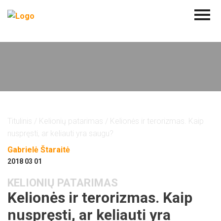
Titulinis
/
Kelionių patarimas
/ Kelionės ir terorizmas. Kaip
nuspręsti, ar keliauti yra saugu?
Gabrielė Štaraitė
2018 03 01
KELIONIŲ PATARIMAS
Kelionės ir terorizmas. Kaip
nuspręsti, ar keliauti yra