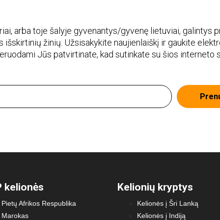
i, arba toje šalyje gyvenantys/gyvenę lietuviai, galintys pr
 išskirtinių žinių. Užsisakykite naujienlaiškį ir gaukite elekt
meruodami Jūs patvirtinate, kad sutinkate su šios interneto
Pren
 kelionės
Kelionių kryptys
Pietų Afrikos Respublika
Kelionės į Šri Lanką
Marokas
Kelionės į Indiją