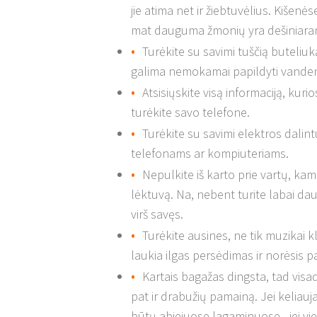
jie atima net ir žiebtuvėlius. Kišenė
mat dauguma žmonių yra dešiniarankia
Turėkite su savimi tuščią buteliu
galima nemokamai papildyti vandens
Atsisiųskite visą informaciją, kurios
turėkite savo telefone.
Turėkite su savimi elektros dalin
telefonams ar kompiuteriams.
Nepulkite iš karto prie vartų, kam 
lėktuvą. Na, nebent turite labai daug
virš savęs.
Turėkite ausines, ne tik muzikai kl
laukia ilgas persėdimas ir norėsis p
Kartais bagažas dingsta, tad visad
pat ir drabužių pamainą. Jei keliauj
būtų abiejuose lagaminuose - jei vien