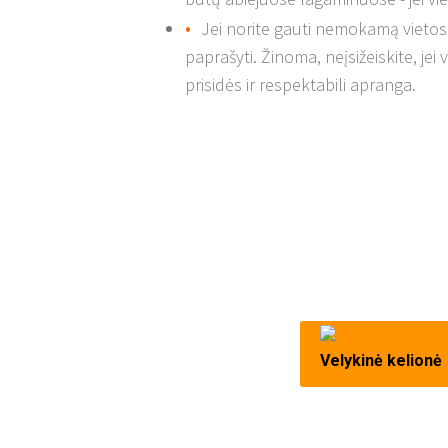
Jei norite gauti nemokamą vietos pa
paprašyti. Žinoma, neįsižeiskite, jei
prisidės ir respektabili apranga.
Velykinė kelionė