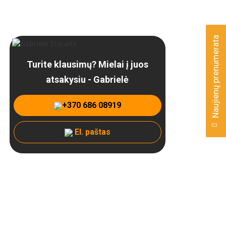
Naujienų prenumerata
Turite klausimų? Mielai į juos
atsakysiu - Gabrielė
+370 686 08919
El. paštas