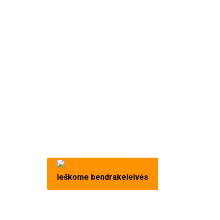
Ieškome bendrakeleivės