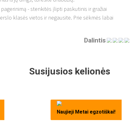
gerinimą - stenkitės įlipti paskutinis ir gražiai
 verslo klasės vietos ir negausite. Prie sėkmės labai
Dalintis
Susijusios kelionės
Naujieji Metai egzotiškai!