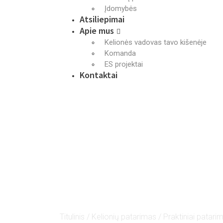
Įdomybės
Atsiliepimai
Apie mus
Kelionės vadovas tavo kišenėje
Komanda
ES projektai
Kontaktai
Titulinis
/
Kelionių patarimas
/ Praktiniai patarim