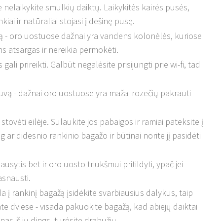
se nelaikykite smulkių daiktų. Laikykitės kairės pusės,
i ir natūraliai stojasi į dešinę pusę.
ką - oro uostuose dažnai yra vandens kolonėlės, kuriose
 atsargas ir nereikia permokėti.
 gali prireikti. Galbūt negalėsite prisijungti prie wi-fi, tad
tuvą - dažnai oro uostuose yra mažai rozečių pakrauti
stovėti eilėje. Sulaukite jos pabaigos ir ramiai pateksite į
 ar didesnio rankinio bagažo ir būtinai norite jį pasidėti
ausytis bet ir oro uosto triukšmui pritildyti, ypač jei
asnausti.
a į rankinį bagažą įsidėkite svarbiausius dalykus, taip
ate dviese - visada pakuokite bagažą, kad abiejų daiktai
as iš jų dings, turėsite drabužių.