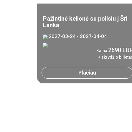
Pažintinė kelionė su poilsiu į Šri
Lanką
2027-03-24 - 2027-04-04
2690 EU
Kaina
+ skrydžio bilieta
Plačiau