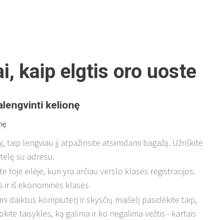
i, kaip elgtis oro uoste
alengvinti kelionę
onę
, taip lengviau jį atpažinsite atsiimdami bagažą. Užriškite
rtelę su adresu.
e toje eilėje, kuri yra arčiau verslo klasės registracijos.
es ir iš ekonominės klasės
daiktus kompiuterį ir skysčių maišelį pasidėkite taip,
kite taisykles, ką galima ir ko negalima vežtis - kartais