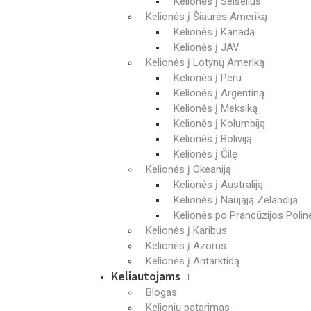
Kelionės į Seišelius
Kelionės į Šiaurės Ameriką
Kelionės į Kanadą
Kelionės į JAV
Kelionės į Lotynų Ameriką
Kelionės į Peru
Kelionės į Argentiną
Kelionės į Meksiką
Kelionės į Kolumbiją
Kelionės į Boliviją
Kelionės į Čilę
Kelionės į Okeaniją
Kelionės į Australiją
Kelionės į Naująją Zelandiją
Kelionės po Prancūzijos Poline
Kelionės į Karibus
Kelionės į Azorus
Kelionės į Antarktidą
Keliautojams
Blogas
Kelionių patarimas