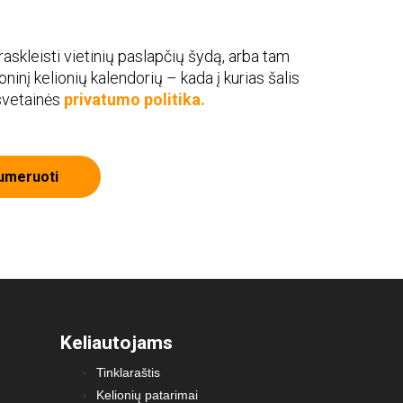
askleisti vietinių paslapčių šydą, arba tam
roninį kelionių kalendorių – kada į kurias šalis
 svetainės
privatumo politika.
umeruoti
Keliautojams
Tinklaraštis
Kelionių patarimai