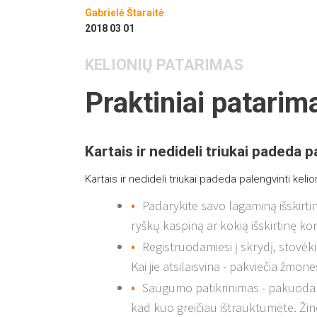
Gabrielė Štaraitė
2018 03 01
KELIONIŲ PATARIMAS
Praktiniai patarima
Kartais ir nedideli triukai padeda p
Kartais ir nedideli triukai padeda palengvinti keli
Padarykite savo lagaminą išskirtinį
ryškų kaspiną ar kokią išskirtinę ko
Registruodamiesi į skrydį, stovėkit
Kai jie atsilaisvina - pakviečia žmon
Saugumo patikrinimas - pakuodami 
kad kuo greičiau ištrauktumėte. Žino