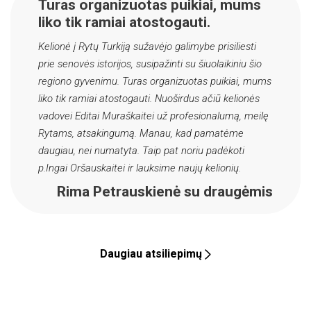
Turas organizuotas puikiai, mums
liko tik ramiai atostogauti.
Kelionė į Rytų Turkiją sužavėjo galimybe prisiliesti
prie senovės istorijos, susipažinti su šiuolaikiniu šio
regiono gyvenimu. Turas organizuotas puikiai, mums
liko tik ramiai atostogauti. Nuoširdus ačiū kelionės
vadovei Editai Muraškaitei už profesionalumą, meilę
Rytams, atsakingumą. Manau, kad pamatėme
daugiau, nei numatyta. Taip pat noriu padėkoti
p.Ingai Oršauskaitei ir lauksime naujų kelionių.
Rima Petrauskienė su draugėmis
Daugiau atsiliepimų