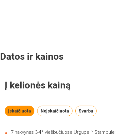
Datos ir kainos
Į kelionės kainą
Įskaičiuota
Neįskaičiuota
Svarbu
7 nakvynės 3-4* viešbučiuose Urgupe ir Stambule;