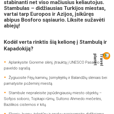
stabinanti net viso mačiusius keliautojus.
Stambulas – didžiausias Turkijos miestas,
vartai tarp Europos ir Azijos, įsikūręs
abipus Bosforo sąsiaurio. Liksite sužavėti
abiejų!
Kodėl verta rinktis šią kelionę į Stambulą ir
Kapadokiją?
Aplankysite Gioreme slėnį, įtrauktą į UNESCO Pasaulio
paveldo sąrašą.
Žygiuosite Fėjų kaminų, Įsimylėjėlių ir Balandžių slėniais bei
pamatysite požeminį miestą.
Stambule nepraleisite įspūdingiausių miesto objektų –
Sofijos soboro, Topkapi rūmų, Sultono Ahmedo mečetės,
Bazilikos cisternos ir kitų.
Skonių, kvapų, tekstūrų ir spalvų pasisemsite didžiajame