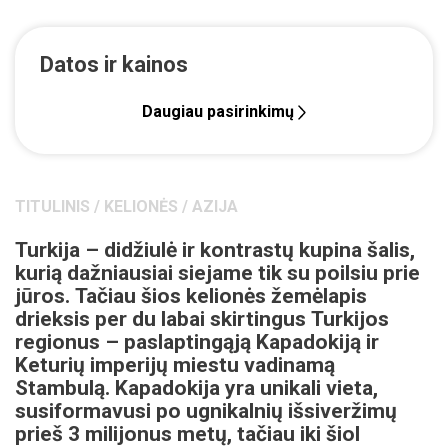
Datos ir kainos
Daugiau pasirinkimų
TITULINIS
/
KELIONĖS
/
AZIJA
Turkija – didžiulė ir kontrastų kupina šalis,
kurią dažniausiai siejame tik su poilsiu prie
jūros. Tačiau šios kelionės žemėlapis
drieksis per du labai skirtingus Turkijos
regionus – paslaptingąją Kapadokiją ir
Keturių imperijų miestu vadinamą
Stambulą. Kapadokija yra unikali vieta,
susiformavusi po ugnikalnių išsiveržimų
prieš 3 milijonus metų, tačiau iki šiol