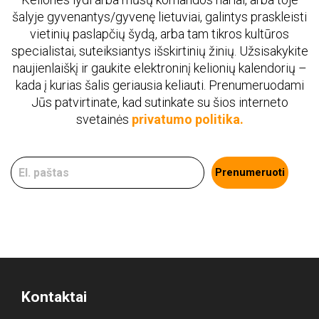
šalyje gyvenantys/gyvenę lietuviai, galintys praskleisti
vietinių paslapčių šydą, arba tam tikros kultūros
specialistai, suteiksiantys išskirtinių žinių. Užsisakykite
naujienlaiškį ir gaukite elektroninį kelionių kalendorių –
kada į kurias šalis geriausia keliauti. Prenumeruodami
Jūs patvirtinate, kad sutinkate su šios interneto
svetainės
privatumo politika.
Prenumeruoti
Kontaktai