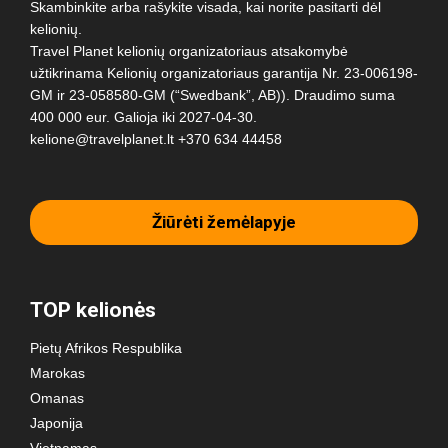
Skambinkite arba rašykite visada, kai norite pasitarti dėl
kelionių.
Travel Planet kelionių organizatoriaus atsakomybė
užtikrinama Kelionių organizatoriaus garantija Nr. 23-006198-
GM ir 23-058580-GM (“Swedbank”, AB)). Draudimo suma
400 000 eur. Galioja iki 2027-04-30.
kelione@travelplanet.lt
+370 634 44458
Žiūrėti žemėlapyje
TOP kelionės
Pietų Afrikos Respublika
Marokas
Omanas
Japonija
Vietnamas