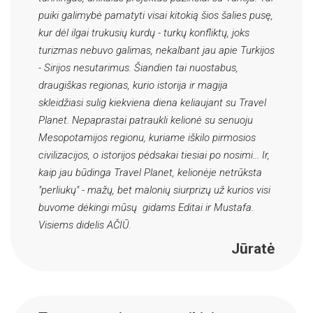
puiki galimybė pamatyti visai kitokią šios šalies pusę,
kur dėl ilgai trukusių kurdų - turkų konfliktų, joks
turizmas nebuvo galimas, nekalbant jau apie Turkijos
- Sirijos nesutarimus. Šiandien tai nuostabus,
draugiškas regionas, kurio istorija ir magija
skleidžiasi sulig kiekviena diena keliaujant su Travel
Planet. Nepaprastai patraukli kelionė su senuoju
Mesopotamijos regionu, kuriame iškilo pirmosios
civilizacijos, o istorijos pėdsakai tiesiai po nosimi... Ir,
kaip jau būdinga Travel Planet, kelionėje netrūksta
"perliukų" - mažų, bet malonių siurprizų už kurios visi
buvome dėkingi mūsų gidams Editai ir Mustafa.
Visiems didelis AČIŪ.
Jūratė