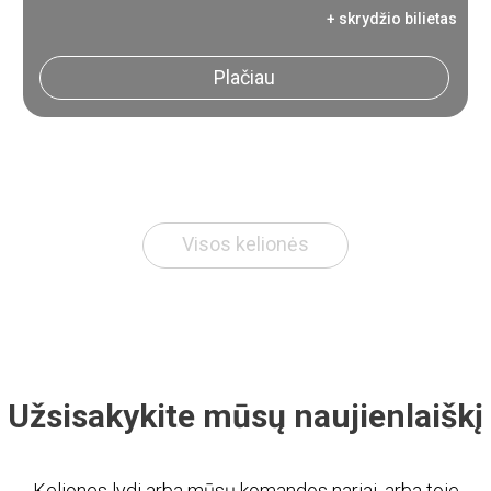
+ skrydžio bilietas
Plačiau
Visos kelionės
Užsisakykite mūsų naujienlaiškį
Keliones lydi arba mūsų komandos nariai, arba toje