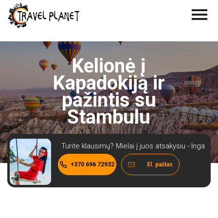
Kelionė į
Kapadokiją ir
pažintis su
Stambulu
Turite klausimų? Mielai į juos atsakysiu - Inga
+370 696 72932
El. paštas