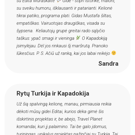
su Edita Muraškaite
Gidė - stipri istorikė, maloni,
su sveiku humoru, išklausanti ir patarianti. Kelionė
tikrai patiko, programa plati. Gidas Mustafa šiltas,
empatiškas. Vairuotojas draugiškas, visada su
šypsena. Keliautojų grupė greitai rado sąlyčio
taškus: ypač smagi ir vieninga
O Kapadokiją
įsimylėjau. Dėl jos rinkausi šį maršrutą. Pranoko
lūkesčius. P. S. Ačiū už ranką, kai jos labai reikėjo
Sandra
Rytų Turkija ir Kapadokija
Už šią spalvingą kelionę, manau, pirmiausia reikia
dėkoti mūsų gidei Editai, kurios dėka gimė šis
išskirtinis projektas ir, be abejo, Travel Planet
komandai, kuri jį palaimino. Tai be galo įdomus,
turiningas, unikalus projektas pažinčiai su Turkija. Tai