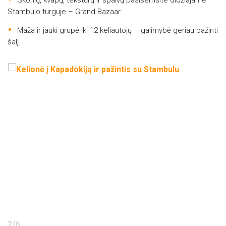
Stambulo turguje – Grand Bazaar.
Maža ir jauki grupė iki 12 keliautojų – galimybė geriau pažinti
šalį.
2
/
6