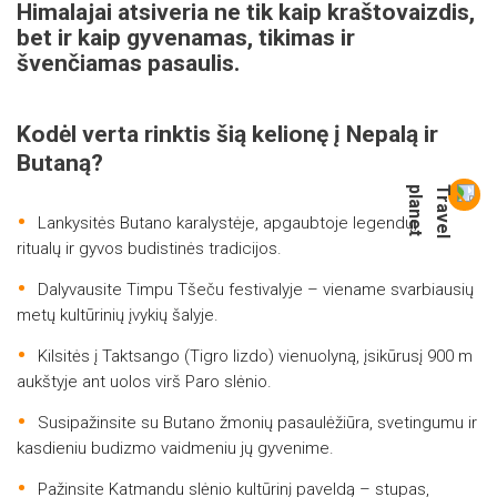
Himalajai atsiveria ne tik kaip kraštovaizdis,
bet ir kaip gyvenamas, tikimas ir
švenčiamas pasaulis.
Kodėl verta rinktis šią kelionę į Nepalą ir
Butaną?
Lankysitės Butano karalystėje, apgaubtoje legendų,
ritualų ir gyvos budistinės tradicijos.
Dalyvausite Timpu Tšeču festivalyje – viename svarbiausių
metų kultūrinių įvykių šalyje.
Kilsitės į Taktsango (Tigro lizdo) vienuolyną, įsikūrusį 900 m
aukštyje ant uolos virš Paro slėnio.
Susipažinsite su Butano žmonių pasaulėžiūra, svetingumu ir
kasdieniu budizmo vaidmeniu jų gyvenime.
Pažinsite Katmandu slėnio kultūrinį paveldą – stupas,