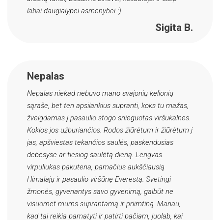
labai daugialypei asmenybei :)
Sigita B.
Nepalas
Nepalas niekad nebuvo mano svajonių kelionių
sąraše, bet ten apsilankius supranti, koks tu mažas,
žvelgdamas į pasaulio stogo snieguotas viršukalnes.
Kokios jos užburiančios. Rodos žiūrėtum ir žiūrėtum į
jas, apšviestas tekančios saulės, paskendusias
debesyse ar tiesiog saulėtą dieną. Lengvas
virpuliukas pakutena, pamačius aukščiausią
Himalajų ir pasaulio viršūnę Everestą. Svetingi
žmonės, gyvenantys savo gyvenimą, galbūt ne
visuomet mums suprantamą ir priimtiną. Manau,
kad tai reikia pamatyti ir patirti pačiam, juolab, kai