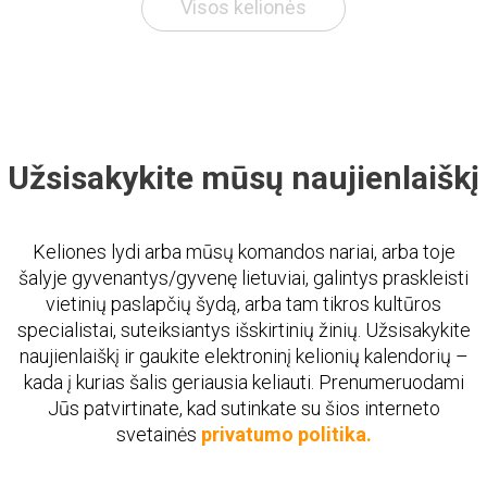
Visos kelionės
Užsisakykite mūsų naujienlaiškį
Keliones lydi arba mūsų komandos nariai, arba toje
šalyje gyvenantys/gyvenę lietuviai, galintys praskleisti
vietinių paslapčių šydą, arba tam tikros kultūros
specialistai, suteiksiantys išskirtinių žinių. Užsisakykite
naujienlaiškį ir gaukite elektroninį kelionių kalendorių –
kada į kurias šalis geriausia keliauti. Prenumeruodami
Jūs patvirtinate, kad sutinkate su šios interneto
svetainės
privatumo politika.