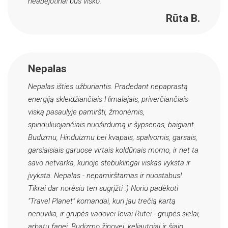
neabejotinai bus visko.
Rūta B.
Nepalas
Nepalas išties užburiantis. Pradedant nepaprastą
energiją skleidžiančiais Himalajais, priverčiančiais
viską pasaulyje pamiršti, žmonėmis,
spinduliuojančiais nuoširdumą ir šypsenas, baigiant
Budizmu, Hinduizmu bei kvapais, spalvomis, garsais,
garsiaisiais garuose virtais koldūnais momo, ir net ta
savo netvarka, kurioje stebuklingai viskas vyksta ir
įvyksta. Nepalas - nepamirštamas ir nuostabus!
Tikrai dar norėsiu ten sugrįžti :) Noriu padėkoti
"Travel Planet" komandai, kuri jau trečią kartą
nenuvilia, ir grupės vadovei Ievai Rutei - grupės sielai,
arbatų fanei, Budizmo žinovei, keliautojai ir šiaip