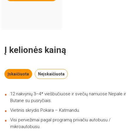
Į kelionės kainą
Įskaičiuota
Neįskaičiuota
12 nakvynių 3–4* viešbučiuose ir svečių namuose Nepale ir
Butane su pusryčiais.
Vietinis skrydis Pokara – Katmandu.
Visi pervežimai pagal programą privačiu autobusu /
mikroautobusu.