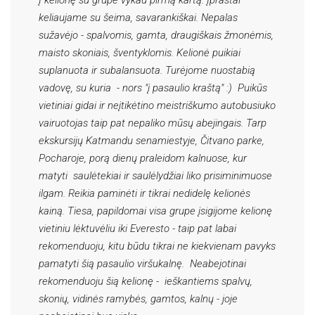
Į kelionę su grupe vykau pirmą kartą. Įprastai
keliaujame su šeima, savarankiškai. Nepalas
sužavėjo - spalvomis, gamta, draugiškais žmonėmis,
maisto skoniais, šventyklomis. Kelionė puikiai
suplanuota ir subalansuota. Turėjome nuostabią
vadovę, su kuria - nors "į pasaulio kraštą" :) Puikūs
vietiniai gidai ir neįtikėtino meistriškumo autobusiuko
vairuotojas taip pat nepaliko mūsų abejingais. Tarp
ekskursijų Katmandu senamiestyje, Čitvano parke,
Pocharoje, porą dienų praleidom kalnuose, kur
matyti saulėtekiai ir saulėlydžiai liko prisiminimuose
ilgam. Reikia paminėti ir tikrai nedidelę kelionės
kainą. Tiesa, papildomai visa grupe įsigijome kelionę
vietiniu lėktuvėliu iki Everesto - taip pat labai
rekomenduoju, kitu būdu tikrai ne kiekvienam pavyks
pamatyti šią pasaulio viršukalnę. Neabejotinai
rekomenduoju šią kelionę - ieškantiems spalvų,
skonių, vidinės ramybės, gamtos, kalnų - joje