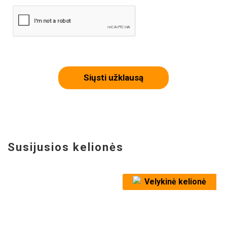
Siųsti užklausą
Susijusios kelionės
Velykinė kelionė