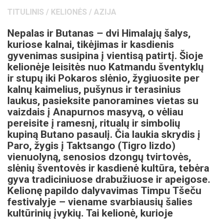
TITULINIS
/
KELIONĖS
/
AZIJA
Nepalas ir Butanas – dvi Himalajų šalys,
kuriose kalnai, tikėjimas ir kasdienis
gyvenimas susipina į vientisą patirtį. Šioje
kelionėje leisitės nuo Katmandu šventyklų
ir stupų iki Pokaros slėnio, žygiuosite per
kalnų kaimelius, pušynus ir terasinius
laukus, pasieksite panoramines vietas su
vaizdais į Anapurnos masyvą, o vėliau
pereisite į ramesnį, ritualų ir simbolių
kupiną Butano pasaulį. Čia laukia skrydis į
Paro, žygis į Taktsango (Tigro lizdo)
vienuolyną, senosios dzongų tvirtovės,
slėnių šventovės ir kasdienė kultūra, tebėra
gyva tradiciniuose drabužiuose ir apeigose.
Kelionę papildo dalyvavimas Timpu Tšeču
festivalyje – viename svarbiausių šalies
kultūrinių įvykių. Tai kelionė, kurioje