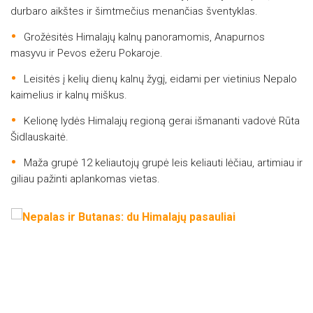
durbaro aikštes ir šimtmečius menančias šventyklas.
Grožėsitės Himalajų kalnų panoramomis, Anapurnos
masyvu ir Pevos ežeru Pokaroje.
Leisitės į kelių dienų kalnų žygį, eidami per vietinius Nepalo
kaimelius ir kalnų miškus.
Kelionę lydės Himalajų regioną gerai išmananti vadovė Rūta
Šidlauskaitė.
Maža grupė 12 keliautojų grupė leis keliauti lėčiau, artimiau ir
giliau pažinti aplankomas vietas.