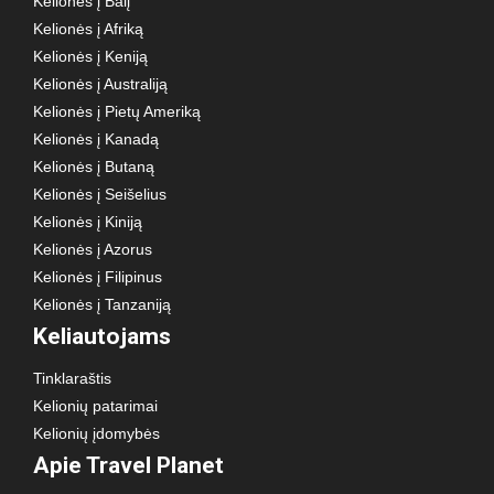
Kelionės į Balį
Kelionės į Afriką
Kelionės į Keniją
Kelionės į Australiją
Kelionės į Pietų Ameriką
Kelionės į Kanadą
Kelionės į Butaną
Kelionės į Seišelius
Kelionės į Kiniją
Kelionės į Azorus
Kelionės į Filipinus
Kelionės į Tanzaniją
Keliautojams
Tinklaraštis
Kelionių patarimai
Kelionių įdomybės
Apie Travel Planet