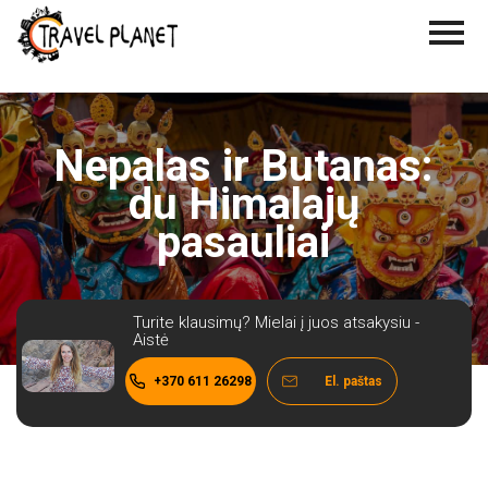
Nepalas ir Butanas:
du Himalajų
pasauliai
Turite klausimų? Mielai į juos atsakysiu -
Aistė
+370 611 26298
El. paštas