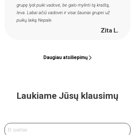
grupę lydi puiki vadovė, be galo mylinti tą kraštą,
Ieva. Labai ačiū vadovei ir visai šauniai grupei už
puikų laiką Nepale.
Zita L.
Daugiau atsiliepimų
Laukiame Jūsų klausimų