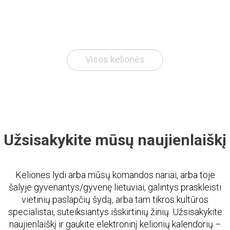
Visos kelionės
Užsisakykite mūsų naujienlaiškį
Keliones lydi arba mūsų komandos nariai, arba toje
šalyje gyvenantys/gyvenę lietuviai, galintys praskleisti
vietinių paslapčių šydą, arba tam tikros kultūros
specialistai, suteiksiantys išskirtinių žinių. Užsisakykite
naujienlaiškį ir gaukite elektroninį kelionių kalendorių –