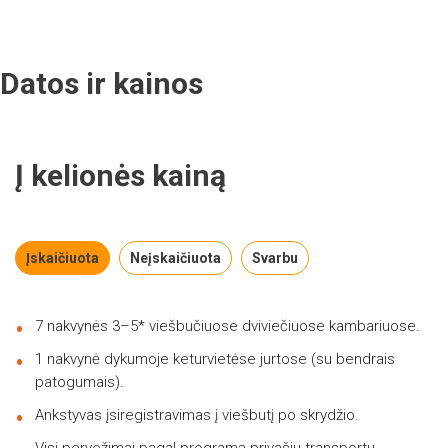
Datos ir kainos
Į kelionės kainą
Įskaičiuota
Neįskaičiuota
Svarbu
7 nakvynės 3–5* viešbučiuose dviviečiuose kambariuose.
1 nakvynė dykumoje keturvietėse jurtose (su bendrais
patogumais).
Ankstyvas įsiregistravimas į viešbutį po skrydžio.