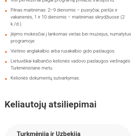
Visi pervežimai pagal programą privačiu transportu.
Pilnas maitinimas: 2–9 dienomis – pusryčiai, pietūs ir
vakarienės, 1 ir 10 dienomis – maitinimas skrydžiuose (2
k./d.).
Įėjimo mokesčiai į lankomas vietas bei muziejus, numatytus
programoje.
Vietinio anglakalbio arba rusakalbio gido paslaugos.
Lietuviškai kalbančio kelionės vadovo paslaugos viešnagės
Turkmėnistane metu.
Kelionės dokumentų sutvarkymas.
Keliautojų atsiliepimai
Turkmėnija ir Uzbekija