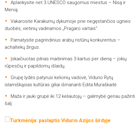
Aplankysite net 3 UNESCO saugomus miestus – Nisą ir
Mervą.
Vakarosite Karakumų dykumoje prie negęstančios ugnies
duobės, vietinių vadinamos „Pragaro vartais“.
Pamatysite pagrindinius arabų ristūnų konkurentus –
achaltekų žirgus.
Įskaičiuotas pilnas maitinimas 3 kartus per dieną – jokių
rūpesčių ir papildomų išlaidų.
Grupę lydės patyrusi kelionių vadovė, Vidurio Rytų
islamiškąsias kultūras giliai išmananti Edita Muraškaitė.
Maža ir jauki grupė iki 12 keliautojų – galimybė geriau pažinti
šalį.