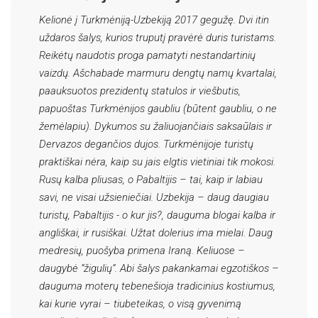
Kelionė į Turkmėniją-Uzbekiją 2017 gegužę. Dvi itin
uždaros šalys, kurios truputį pravėrė duris turistams.
Reikėtų naudotis proga pamatyti nestandartinių
vaizdų. Ašchabade marmuru dengtų namų kvartalai,
paauksuotos prezidentų statulos ir viešbutis,
papuoštas Turkmėnijos gaubliu (būtent gaubliu, o ne
žemėlapiu). Dykumos su žaliuojančiais saksaūlais ir
Dervazos degančios dujos. Turkmėnijoje turistų
praktiškai nėra, kaip su jais elgtis vietiniai tik mokosi.
Rusų kalba pliusas, o Pabaltijis – tai, kaip ir labiau
savi, ne visai užsieniečiai. Uzbekija – daug daugiau
turistų, Pabaltijis - o kur jis?, dauguma blogai kalba ir
angliškai, ir rusiškai. Užtat dolerius ima mielai. Daug
medresių, puošyba primena Iraną. Keliuose –
daugybė “žigulių”. Abi šalys pakankamai egzotiškos –
dauguma moterų tebenešioja tradicinius kostiumus,
kai kurie vyrai – tiubeteikas, o visą gyvenimą