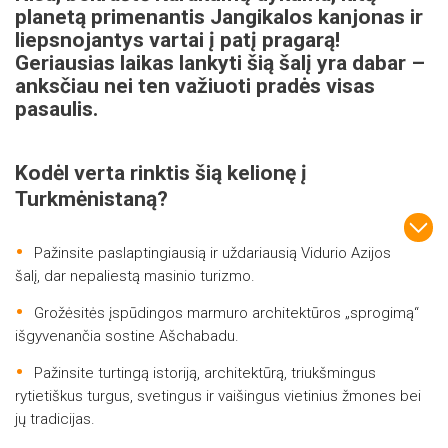
planetą primenantis Jangikalos kanjonas ir
liepsnojantys vartai į patį pragarą!
Geriausias laikas lankyti šią šalį yra dabar –
anksčiau nei ten važiuoti pradės visas
pasaulis.
Kodėl verta rinktis šią kelionę į
Turkmėnistaną?
Pažinsite paslaptingiausią ir uždariausią Vidurio Azijos
šalį, dar nepaliestą masinio turizmo.
Grožėsitės įspūdingos marmuro architektūros „sprogimą“
išgyvenančia sostine Ašchabadu.
Pažinsite turtingą istoriją, architektūrą, triukšmingus
rytietiškus turgus, svetingus ir vaišingus vietinius žmones bei
jų tradicijas.