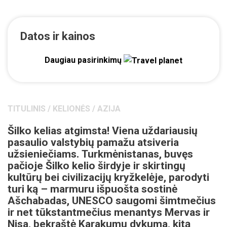
Datos ir kainos
Daugiau pasirinkimų
TITULINIS
/
KELIONĖS
/
AZIJA
Šilko kelias atgimsta! Viena uždariausių
pasaulio valstybių pamažu atsiveria
užsieniečiams. Turkmėnistanas, buvęs
pačioje Šilko kelio širdyje ir skirtingų
kultūrų bei civilizacijų kryžkelėje, parodyti
turi ką – marmuru išpuošta sostinė
Ašchabadas, UNESCO saugomi šimtmečius
ir net tūkstantmečius menantys Mervas ir
Nisa, bekraštė Karakumų dykuma, kitą