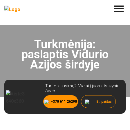
Turkmėnija:
paslaptis Vidurio
Azijos širdyje
Turite klausimų? Mielai į juos atsakysiu -
Aistė
+370 611 26298
El. paštas