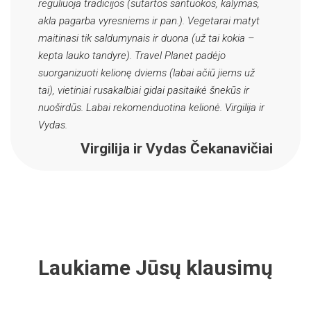
reguliuoja tradicijos (sutartos santuokos, kalymas,
akla pagarba vyresniems ir pan.). Vegetarai matyt
maitinasi tik saldumynais ir duona (už tai kokia –
kepta lauko tandyre). Travel Planet padėjo
suorganizuoti kelionę dviems (labai ačiū jiems už
tai), vietiniai rusakalbiai gidai pasitaikė šnekūs ir
nuoširdūs. Labai rekomenduotina kelionė. Virgilija ir
Vydas.
Virgilija ir Vydas Čekanavičiai
Laukiame Jūsų klausimų