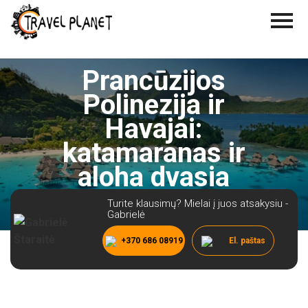
Prancūzijos
Polinezija ir
Havajai:
katamaranas ir
aloha dvasia
Turite klausimų? Mielai į juos atsakysiu -
Gabrielė
+370 686 08919
El. paštas