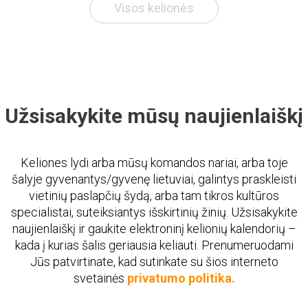
Visos kelionės
Užsisakykite mūsų naujienlaiškį
Keliones lydi arba mūsų komandos nariai, arba toje
šalyje gyvenantys/gyvenę lietuviai, galintys praskleisti
vietinių paslapčių šydą, arba tam tikros kultūros
specialistai, suteiksiantys išskirtinių žinių. Užsisakykite
naujienlaiškį ir gaukite elektroninį kelionių kalendorių –
kada į kurias šalis geriausia keliauti. Prenumeruodami
Jūs patvirtinate, kad sutinkate su šios interneto
svetainės
privatumo politika.