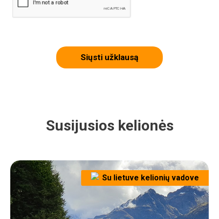
Siųsti užklausą
Susijusios kelionės
Su lietuve kelionių vadove