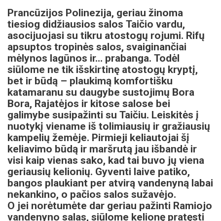
Prancūzijos Polinezija, geriau žinoma
tiesiog didžiausios salos Taičio vardu,
asocijuojasi su tikru atostogų rojumi. Rifų
apsuptos tropinės salos, svaiginančiai
mėlynos lagūnos ir… prabanga. Todėl
siūlome ne tik išskirtinę atostogų kryptį,
bet ir būdą – plaukimą komfortišku
katamaranu su daugybe sustojimų Bora
Bora, Rajatėjos ir kitose salose bei
galimybe susipažinti su Taičiu. Leiskitės į
nuotykį viename iš tolimiausių ir gražiausių
kampelių žemėje. Pirmieji keliautojai šį
keliavimo būdą ir maršrutą jau išbandė ir
visi kaip vienas sako, kad tai buvo jų viena
geriausių kelionių. Gyventi laive patiko,
bangos plaukiant per atvirą vandenyną labai
nekankino, o pačios salos sužavėjo.
O jei norėtumėte dar geriau pažinti Ramiojo
vandenyno salas, siūlome kelionę pratęsti