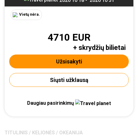
2026 10 18 -
2026 10 31
Vietų nėra.
4710 EUR
+ skrydžių bilietai
Užsisakyti
Siųsti užklausą
Daugiau pasirinkimų
TITULINIS
/
KELIONĖS
/
OKEANIJA