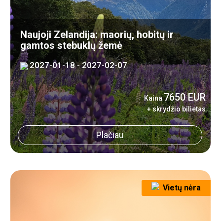
Naujoji Zelandija: maorių, hobitų ir
gamtos stebuklų žemė
2027-01-18 - 2027-02-07
7650 EUR
Kaina
+ skrydžio bilietas
Plačiau
Vietų nėra