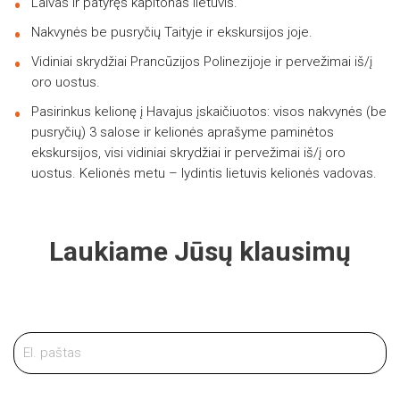
Laivas ir patyręs kapitonas lietuvis.
Nakvynės be pusryčių Taityje ir ekskursijos joje.
Vidiniai skrydžiai Prancūzijos Polinezijoje ir pervežimai iš/į
oro uostus.
Pasirinkus kelionę į Havajus įskaičiuotos: visos nakvynės (be
pusryčių) 3 salose ir kelionės aprašyme paminėtos
ekskursijos, visi vidiniai skrydžiai ir pervežimai iš/į oro
uostus. Kelionės metu – lydintis lietuvis kelionės vadovas.
Laukiame Jūsų klausimų