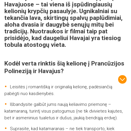
Havajuose – tai viena iš įspūdingiausių
kelionių krypčių pasaulyje. Ugnikalniai su
tekančia lava, skirtingų spalvų paplūdimiai,
aloha dvasia ir daugybė senųjų mitų bei
tradicijų. Nuotraukos ir filmai taip pat
prisidėjo, kad daugeliui Havajai yra tiesiog
tobula atostogų vieta.
Kodėl verta rinktis šią kelionę į Prancūzijos
Polineziją ir Havajus?
Leisitės į romantišką ir originalią kelionę, padėsiančią
pabėgti nuo kasdienybės.
Išbandysite galbūt jums naują keliavimo priemonę –
katamaraną, turintį visus patogumus (ne tik dvivietes kajutes,
bet ir asmeninius tualetus ir dušus, jaukią bendrąją erdvę).
Suprasite, kad katamaranas – ne tiek transporto, kiek