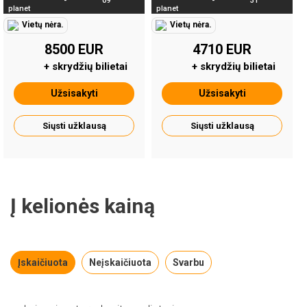
-
09
-
31
Vietų nėra.
Vietų nėra.
8500 EUR
4710 EUR
+ skrydžių bilietai
+ skrydžių bilietai
Užsisakyti
Užsisakyti
Siųsti užklausą
Siųsti užklausą
Į kelionės kainą
Įskaičiuota
Neįskaičiuota
Svarbu