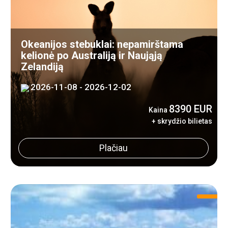
Okeanijos stebuklai: nepamirštama
kelionė po Australiją ir Naująją
Zelandiją
2026-11-08 - 2026-12-02
8390 EUR
Kaina
+ skrydžio bilietas
Plačiau