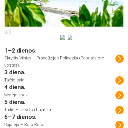
2
/
3
1–2 dienos.
Skrydis Vilnius – Prancūzijos Polinezija (Papetės oro
uostas).
3 diena.
Taičio sala.
4 diena.
Morėjos sala.
5 diena.
Taitis – skrydis į Rajatėją.
6–7 dienos.
Rajatėja – Bora Bora.