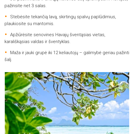
pažinsite net 3 salas.
Stebėsite tekančią lavą, skirtingų spalvų paplūdimius,
plaukiosite su mantomis.
Apžiūrėsite senovines Havajų šventąsias vietas,
karališkąsias valdas ir šventyklas.
Maža ir jauki grupė iki 12 keliautojų – galimybė geriau pažinti
šalį.