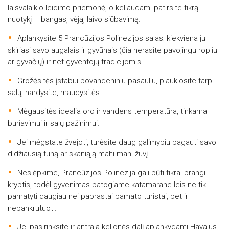
laisvalaikio leidimo priemonė, o keliaudami patirsite tikrą
nuotykį – bangas, vėją, laivo siūbavimą.
Aplankysite 5 Prancūzijos Polinezijos salas; kiekviena jų
skiriasi savo augalais ir gyvūnais (čia nerasite pavojingų roplių
ar gyvačių) ir net gyventojų tradicijomis.
Grožėsitės įstabiu povandeniniu pasauliu, plaukiosite tarp
salų, nardysite, maudysitės.
Mėgausitės idealia oro ir vandens temperatūra, tinkama
buriavimui ir salų pažinimui.
Jei mėgstate žvejoti, turėsite daug galimybių pagauti savo
didžiausią tuną ar skaniąją mahi-mahi žuvį.
Neslėpkime, Prancūzijos Polinezija gali būti tikrai brangi
kryptis, todėl gyvenimas patogiame katamarane leis ne tik
pamatyti daugiau nei paprastai pamato turistai, bet ir
nebankrutuoti.
Jei pasirinksite ir antrąją kelionės dalį aplankydami Havajus,