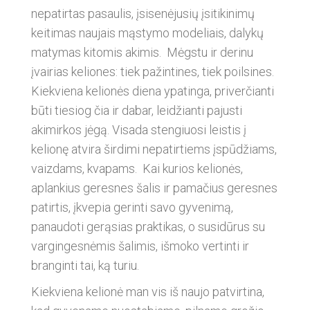
nepatirtas pasaulis, įsisenėjusių įsitikinimų
keitimas naujais mąstymo modeliais, dalykų
matymas kitomis akimis. Mėgstu ir derinu
įvairias keliones: tiek pažintines, tiek poilsines.
Kiekviena kelionės diena ypatinga, priverčianti
būti tiesiog čia ir dabar, leidžianti pajusti
akimirkos jėgą. Visada stengiuosi leistis į
kelionę atvira širdimi nepatirtiems įspūdžiams,
vaizdams, kvapams. Kai kurios kelionės,
aplankius geresnes šalis ir pamačius geresnes
patirtis, įkvepia gerinti savo gyvenimą,
panaudoti gerąsias praktikas, o susidūrus su
vargingesnėmis šalimis, išmoko vertinti ir
branginti tai, ką turiu.
Kiekviena kelionė man vis iš naujo patvirtina,