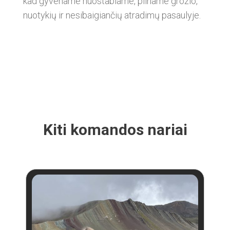
kad gyvename nuostabiame, pilname grožio,
nuotykių ir nesibaigiančių atradimų pasaulyje.
Kiti komandos nariai