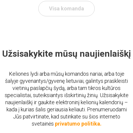
Visa komanda
Užsisakykite mūsų naujienlaiškį
Keliones lydi arba mūsų komandos nariai, arba toje
šalyje gyvenantys/gyvenę lietuviai, galintys praskleisti
vietinių paslapčių šydą, arba tam tikros kultūros
specialistai, suteiksiantys išskirtinių žinių. Užsisakykite
naujienlaiškį ir gaukite elektroninį kelionių kalendorių –
kada į kurias šalis geriausia keliauti. Prenumeruodami
Jūs patvirtinate, kad sutinkate su šios interneto
svetainės
privatumo politika.