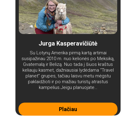
Jurga Kasperavičiūtė
Su Lotynų Amerika pirmą kartą artimai
susipažinau 2010 m. nuo kelionės po Meksiką,
Gvatemalą ir Belizą. Nuo tada į šiuos kraštus
keliauju kasmet, dažniausiai lydėdama “Travel
planet” grupes, tačiau laisvu metu mėgstu
paklaidžioti ir po mažiau turistų atrastus
kampelius.Jeigu planuojate…
Plačiau