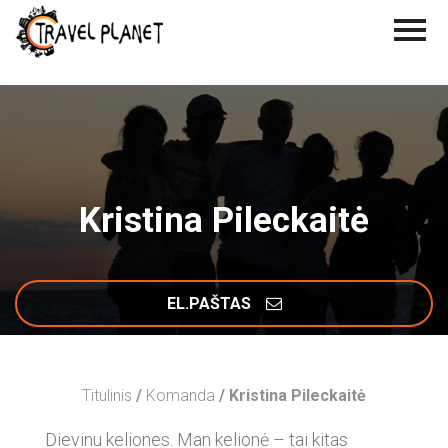
Kristina Pileckaitė
EL.PAŠTAS
Titulinis
/
Komanda
/ Kristina Pileckaitė
Dievinu keliones. Man kelionė – tai kitas