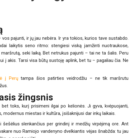
ą
– vos pajunti, ir jų jau nebėra. Ir yra tokios, kurios tave sustabdo.
dai laikytis seno ritmo: stengiesi viską įamžinti nuotraukose,
i maršrutą, seki laiką. Bet netrukus pajunti – tai ne ta šalis. Peru
ui į akis. Tarsi visa būtų sustoję aplink, bet tu – pagaliau čia. Ne
nė į Perų
tampa šios patirties veidrodžiu – ne tik maršrutu
įžus.
asis žingsnis
et toks, kurį prisimeni ilgai po kelionės. Ji gyva, kvėpuojanti,
 modernus miestas ir kultūra, įsišaknijusi dar inkų laikais.
 šešėlius slenkančius per grindinį ir medžių virpėjimą ore. Ant
O vakare nuo Ramiojo vandenyno dvelkiantis vėjas šnabžda: tu jau