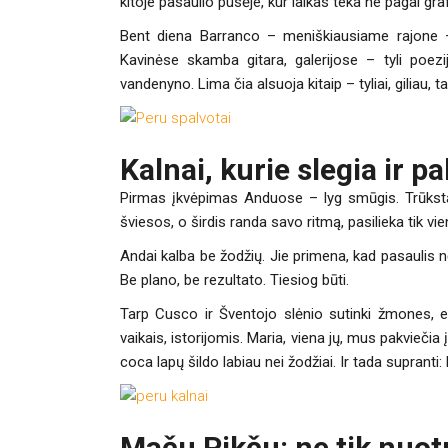
kitoje pasaulio pusėje, kur laikas teka ne pagal graf
Bent diena Barranco – meniškiausiame rajone – b
Kavinėse skamba gitara, galerijose – tyli poezi
vandenyno. Lima čia alsuoja kitaip – tyliai, giliau, 
Kalnai, kurie slegia ir p
Pirmas įkvėpimas Anduose – lyg smūgis. Trūksta 
šviesos, o širdis randa savo ritmą, pasilieka tik 
Andai kalba be žodžių. Jie primena, kad pasaulis 
Be plano, be rezultato. Tiesiog būti.
Tarp Cusco ir Šventojo slėnio sutinki žmones, e
vaikais, istorijomis. Maria, viena jų, mus pakviečia
coca lapų šildo labiau nei žodžiai. Ir tada supranti: 
Maču Pikču: ne tik nuotr