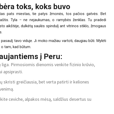
bėra toks, koks buvo
– tas pats miestas, tie patys žmonės, tos pačios gatvės. Bet
araštis. Tyla – ne nejaukumas, o ramybės ženklas. Tu pradedi
 aikštėje, dulkėtą saulės spindulį ant vitrinos stiklo, žmogaus
s.
 pasaulį tavo viduje. Ji moko mažiau vartoti, daugiau būti. Mylėti
 – o tam, kad būtum.
iaujantiems į Peru:
ų liga. Pirmosiomis dienomis venkite fizinio krūvio,
i apsiprasti.
ų skristi greičiausia, bet verta patirti ir keliones
yvenimą.
kite ceviche, alpakos mėsą, saldžius desertus su