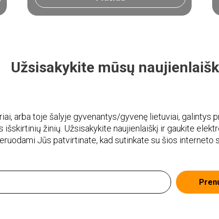
Užsisakykite mūsų naujienlaišk
i, arba toje šalyje gyvenantys/gyvenę lietuviai, galintys pr
 išskirtinių žinių. Užsisakykite naujienlaiškį ir gaukite elekt
meruodami Jūs patvirtinate, kad sutinkate su šios interneto
Pren