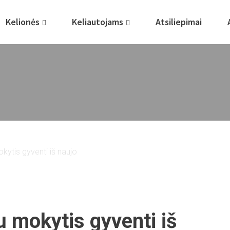
Kelionės
Keliautojams
Atsiliepimai
okytis gyventi iš naujo
u mokytis gyventi iš