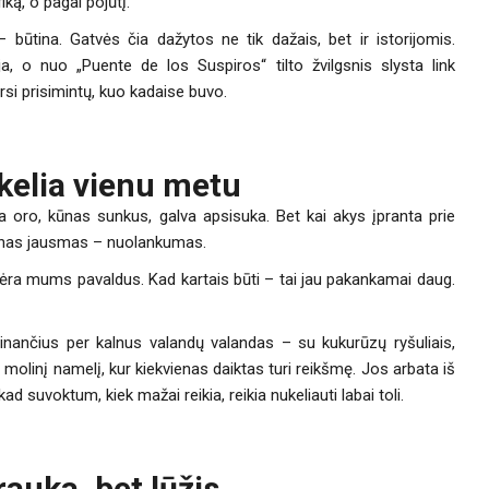
iką, o pagal pojūtį.
ūtina. Gatvės čia dažytos ne tik dažais, bet ir istorijomis.
ja, o nuo „Puente de los Suspiros“ tilto žvilgsnis slysta link
tarsi prisimintų, kuo kadaise buvo.
akelia vienu metu
oro, kūnas sunkus, galva apsisuka. Bet kai akys įpranta prie
vienas jausmas – nuolankumas.
nėra mums pavaldus. Kad kartais būti – tai jau pakankamai daug.
inančius per kalnus valandų valandas – su kukurūzų ryšuliais,
 į molinį namelį, kur kiekvienas daiktas turi reikšmę. Jos arbata iš
kad suvoktum, kiek mažai reikia, reikia nukeliauti labai toli.
auka, bet lūžis