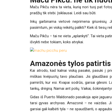
Maču Pikču nėra ta vieta, kurią nori tuoj pat foto
pradžių tik stebi. Įsiklausai. Leidi sau būti.
Inkų garbinama vietovė
neprimena griuvėsių. Ji
pasiimtum, jei viską reikėtų palikti? Kiek iš tiesų re
Maču Pikču – tai ne vieta „aplankyti“. Tai vieta patirt
išvykti nebe tokiam, koks atvykai.
Amazonės tylos patirtis
Kai atrodo, kad kalnai viską pasakė, pasuki į pr
miškas kvėpuotų tavo plaučiais. Jis glaudžiasi p
pamiršti, kur esi. Kvapai sodrūs, garsai gilesni. 
tankų, drėgną. Namai ant polių. Vaikai, šokinėjanty
Gidas iš Puerto Maldonado pasakoja apie jaguarus
tarsi gyvas archyvas. Amazonė – ne vaizdas. Ji 
garsiai gali kalbėti tyla – ne spaudžianti, o apgaubi