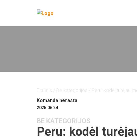
Titulinis
/
Be kategorijos
/ Peru: kodėl turėjau m
Komanda nerasta
2025 06 24
BE KATEGORIJOS
Peru: kodėl turėja