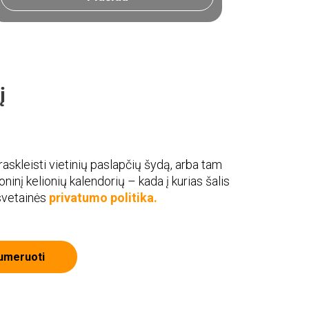
į
askleisti vietinių paslapčių šydą, arba tam
roninį kelionių kalendorių – kada į kurias šalis
 svetainės
privatumo politika.
umeruoti