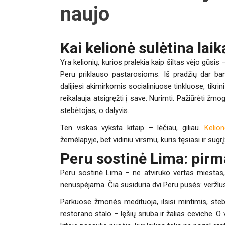
naujo
Kai kelionė sulėtina laik
Yra kelionių, kurios pralekia kaip šiltas vėjo gūsis 
Peru priklauso pastarosioms. Iš pradžių dar ban
dalijiesi akimirkomis socialiniuose tinkluose, tikrin
reikalauja atsigręžti į save. Nurimti. Pažiūrėti žmog
stebėtojas, o dalyvis.
Ten viskas vyksta kitaip – lėčiau, giliau.
Kelio
žemėlapyje, bet vidiniu virsmu, kuris tęsiasi ir sugr
Peru sostinė Lima: pirm
Peru sostinė
Lima – ne atviruko vertas miestas, b
nenuspėjama. Čia susiduria dvi Peru pusės: veržlus,
Parkuose žmonės medituoja, ilsisi mintimis, stebi
restorano stalo – lęšių sriuba ir žalias ceviche. 