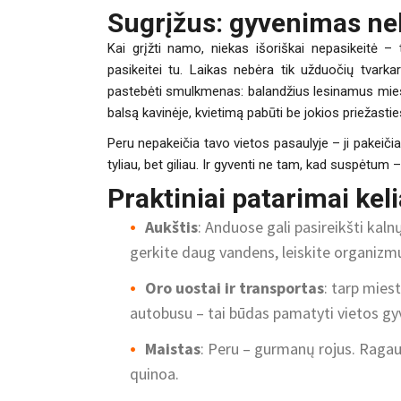
Sugrįžus: gyvenimas ne
Kai grįžti namo, niekas išoriškai nepasikeitė 
pasikeitei tu. Laikas nebėra tik užduočių tvark
pastebėti smulkmenas: balandžius lesinamus miesto
balsą kavinėje, kvietimą pabūti be jokios priežastie
Peru nepakeičia tavo vietos pasaulyje – ji pakeičia
tyliau, bet giliau. Ir gyventi ne tam, kad suspėtum
Praktiniai patarimai kel
Aukštis
: Anduose gali pasireikšti kaln
gerkite daug vandens, leiskite organizmu
Oro uostai ir transportas
: tarp miest
autobusu – tai būdas pamatyti vietos g
Maistas
: Peru – gurmanų rojus. Ragau
quinoa.