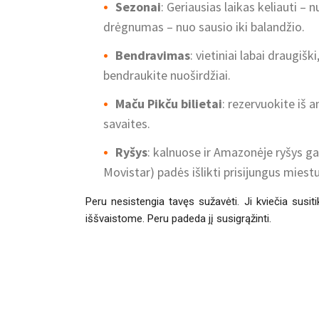
Sezonai
: Geriausias laikas keliauti –
drėgnumas – nuo sausio iki balandžio.
Bendravimas
: vietiniai labai draugišk
bendraukite nuoširdžiai.
Maču Pikču bilietai
: rezervuokite iš 
savaites.
Ryšys
: kalnuose ir Amazonėje ryšys gali
Movistar) padės išlikti prisijungus miest
Peru nesistengia tavęs sužavėti. Ji kviečia susitik
iššvaistome. Peru padeda jį susigrąžinti.