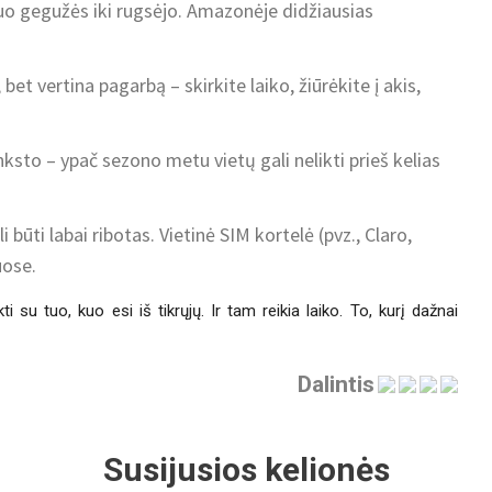
 nuo gegužės iki rugsėjo. Amazonėje didžiausias
i, bet vertina pagarbą – skirkite laiko, žiūrėkite į akis,
anksto – ypač sezono metu vietų gali nelikti prieš kelias
 būti labai ribotas. Vietinė SIM kortelė (pvz., Claro,
uose.
ti su tuo, kuo esi iš tikrųjų. Ir tam reikia laiko. To, kurį dažnai
Dalintis
Susijusios kelionės