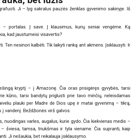
grafuoti. Ji – lyg sakralus pauzės ženklas gyvenimo sakinyje. Iš
 – portalas. Į save. Į klausimus, kurių seniai vengėme. Ką
ikia, kad jaustumeisi visavertis?
i. Ten nesinori kalbėti. Tik laikyti ranką ant akmens. Įsiklausyti. Ir
iešingą kryptį – į Amazonę. Čia oras prisigėręs gyvybės, tarsi
rie kūno, tarsi bandytų priglusti prie tavo minčių, neleisdamas
Laiveliu plauki per Madre de Dios upę ir matai gyvenimą – tikrą,
s į vandenį. Beždžionės virš galvos.
, nuodingas varles, augalus, kurie gydo. Čia kiekvienas medis –
– šviesa, tamsa, triukšmas ir tyla viename. Čia supranti, kaip
anti. Ji nešaukia, bet reikalauja įsiklausymo.