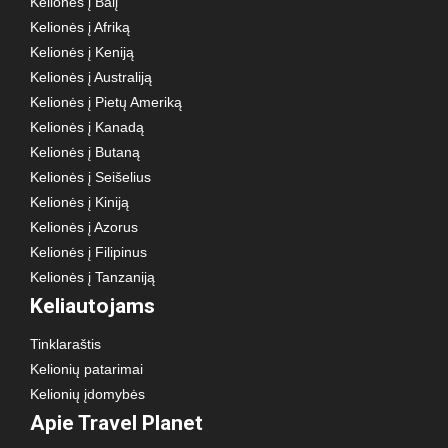
Kelionės į Balį
Kelionės į Afriką
Kelionės į Keniją
Kelionės į Australiją
Kelionės į Pietų Ameriką
Kelionės į Kanadą
Kelionės į Butaną
Kelionės į Seišelius
Kelionės į Kiniją
Kelionės į Azorus
Kelionės į Filipinus
Kelionės į Tanzaniją
Keliautojams
Tinklaraštis
Kelionių patarimai
Kelionių įdomybės
Apie Travel Planet