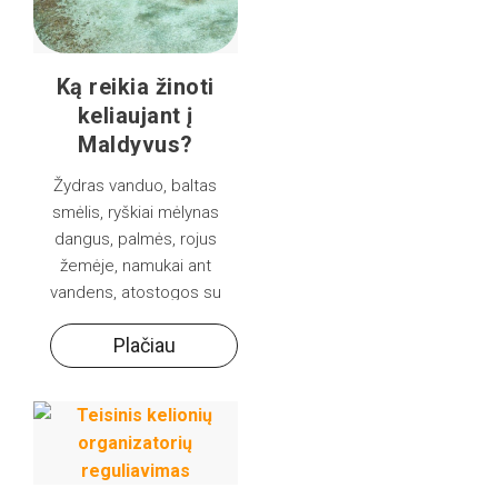
Ką reikia žinoti
keliaujant į
Maldyvus?
Žydras vanduo, baltas
smėlis, ryškiai mėlynas
dangus, palmės, rojus
žemėje, namukai ant
vandens, atostogos su
mylimu žmogumi. Tokie
Plačiau
apibūdinimai labai tinka
Maldyvams.