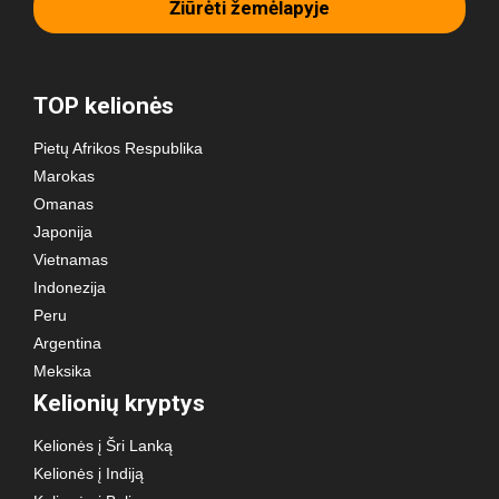
Žiūrėti žemėlapyje
TOP kelionės
Pietų Afrikos Respublika
Marokas
Omanas
Japonija
Vietnamas
Indonezija
Peru
Argentina
Meksika
Kelionių kryptys
Kelionės į Šri Lanką
Kelionės į Indiją