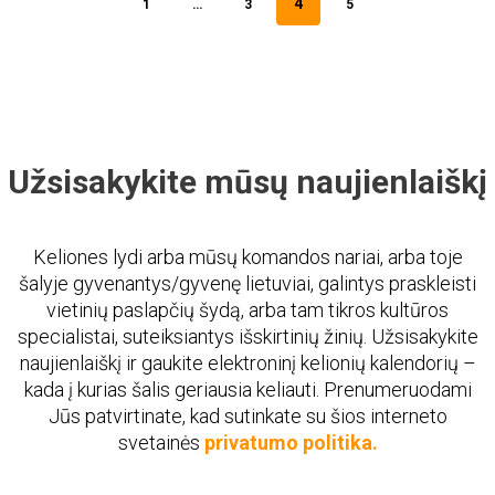
4
1
…
3
5
Užsisakykite mūsų naujienlaiškį
Keliones lydi arba mūsų komandos nariai, arba toje
šalyje gyvenantys/gyvenę lietuviai, galintys praskleisti
vietinių paslapčių šydą, arba tam tikros kultūros
specialistai, suteiksiantys išskirtinių žinių. Užsisakykite
naujienlaiškį ir gaukite elektroninį kelionių kalendorių –
kada į kurias šalis geriausia keliauti. Prenumeruodami
Jūs patvirtinate, kad sutinkate su šios interneto
svetainės
privatumo politika.