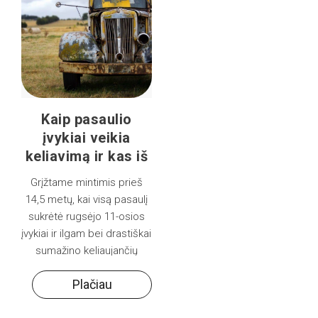
Kaip pasaulio
įvykiai veikia
keliavimą ir kas iš
tiesų svarbu?
Grįžtame mintimis prieš
14,5 metų, kai visą pasaulį
sukrėtė rugsėjo 11-osios
įvykiai ir ilgam bei drastiškai
sumažino keliaujančių
skaičių.
Plačiau