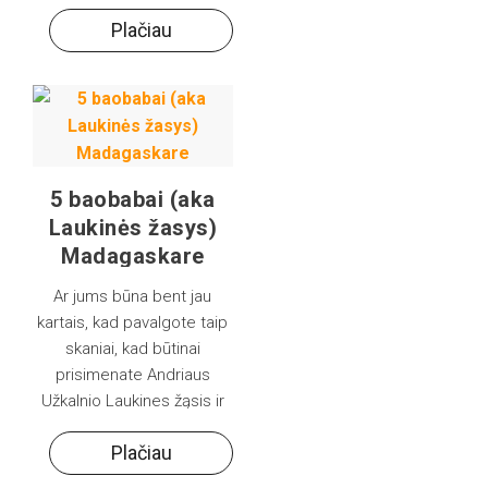
Plačiau
5 baobabai (aka
Laukinės žasys)
Madagaskare
Ar jums būna bent jau
kartais, kad pavalgote taip
skaniai, kad būtinai
prisimenate Andriaus
Užkalnio Laukines žąsis ir
netveriate noru pasidalinti
Plačiau
savo atradimu?