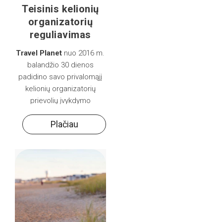
Teisinis kelionių
organizatorių
reguliavimas
Travel Planet
nuo 2016 m.
balandžio 30 dienos
padidino savo privalomąjį
kelionių organizatorių
prievolių įvykdymo
užtikrinimą iki 150 000 eur
Plačiau
(buvo 92 000 eur,
Laidavimo draudimo
liudijimas LD 105193491
(Lietuvos draudimas).
Galioja nuo 2016-04-30 iki
2017-04-30).