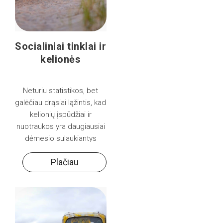
Socialiniai tinklai ir
kelionės
​Neturiu statistikos, bet
galėčiau drąsiai ląžintis, kad
kelionių įspūdžiai ir
nuotraukos yra daugiausiai
dėmesio sulaukiantys
socialinių tinklų įrašai jūsų
Plačiau
draugų tarpe. Vis dėlto yra
keletas universalių taisyklių,
kaip neperlenkti lazdos
dalinantis savo įspūdžiais: