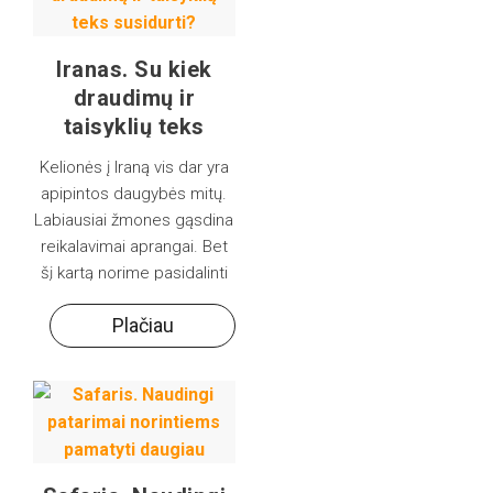
Iranas. Su kiek
draudimų ir
taisyklių teks
susidurti?
Kelionės į Iraną vis dar yra
apipintos daugybės mitų.
Labiausiai žmones gąsdina
reikalavimai aprangai. Bet
šį kartą norime pasidalinti
keliomis bendravimo
Plačiau
taisyklėmis.