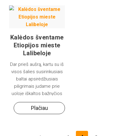
Kalėdos šventame
Etiopijos mieste
Lalibeloje
Dar prieš aušrą, kartu su iš
visos šalies susirinkusiais
baltai apsirėdžiusiais
piligrimais judame prie
uoloje iškaltos bažnyčios
Bet Maryam (šv. Marijos).
Plačiau
Ankstyvas sausio 7-osios
rytas – Etiopijos ortodoksų
Kalėdos, čia …