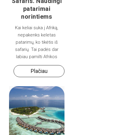
Safaris. Naudingi
patarimai
norintiems
pamatyti daugiau
Kai keliai suka į Afriką,
nepakenks keletas
patarimų, ko tikėtis iš
safarių. Tai padės dar
labiau pamilti Afrikos
gamtą ir žavėtis laukinių
Plačiau
gyvūnų stebėjimu.