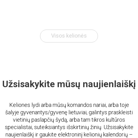
Visos kelionės
Užsisakykite mūsų naujienlaiškį
Keliones lydi arba mūsų komandos nariai, arba toje
šalyje gyvenantys/gyvenę lietuviai, galintys praskleisti
vietinių paslapčių šydą, arba tam tikros kultūros
specialistai, suteiksiantys išskirtinių žinių. Užsisakykite
naujienlaiškį ir gaukite elektroninį kelionių kalendorių –