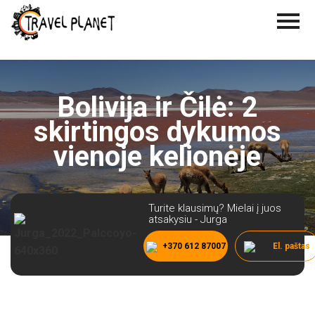
Bolivija ir Čilė: 2
skirtingos dykumos
vienoje kelionėje
Turite klausimų? Mielai į juos
atsakysiu - Jurga
+370 612 87007
El. paštas