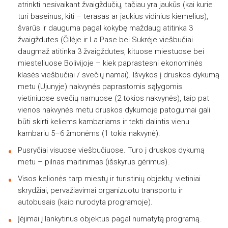
atrinkti nesivaikant žvaigždučių, tačiau yra jaukūs (kai kurie
turi baseinus, kiti – terasas ar jaukius vidinius kiemelius),
švarūs ir dauguma pagal kokybę maždaug atitinka 3
žvaigždutes (Čilėje ir La Pase bei Sukrėje viešbučiai
daugmaž atitinka 3 žvaigždutes, kituose miestuose bei
miesteliuose Bolivijoje – kiek paprastesni ekonominės
klasės viešbučiai / svečių namai). Išvykos į druskos dykumą
metu (Ujunyje) nakvynės paprastomis sąlygomis
vietiniuose svečių namuose (2 tokios nakvynės), taip pat
vienos nakvynės metu druskos dykumoje patogumai gali
būti skirti keliems kambariams ir tekti dalintis vienu
kambariu 5–6 žmonėms (1 tokia nakvynė).
Pusryčiai visuose viešbučiuose. Turo į druskos dykumą
metu – pilnas maitinimas (išskyrus gėrimus).
Visos kelionės tarp miestų ir turistinių objektų: vietiniai
skrydžiai, pervažiavimai organizuotu transportu ir
autobusais (kaip nurodyta programoje).
Įėjimai į lankytinus objektus pagal numatytą programą.