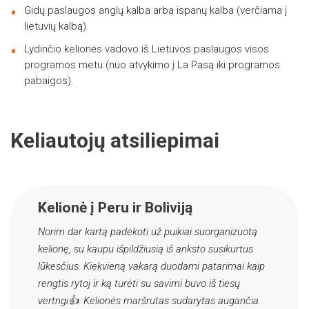
Gidų paslaugos anglų kalba arba ispanų kalba (verčiama į
lietuvių kalbą).
Lydinčio kelionės vadovo iš Lietuvos paslaugos visos
programos metu (nuo atvykimo į La Pasą iki programos
pabaigos).
Keliautojų atsiliepimai
Kelionė į Peru ir Boliviją
Norim dar kartą padėkoti už puikiai suorganizuotą
kelionę, su kaupu išpildžiusią iš anksto susikurtus
lūkesčius. Kiekvieną vakarą duodami patarimai kaip
rengtis rytoj ir ką turėti su savimi buvo iš tiesų
vertngi👍. Kelionės maršrutas sudarytas augančia