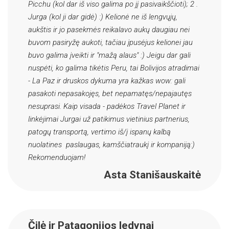
Picchu (kol dar iš viso galima po jį pasivaikščioti); 2 .
Jurga (kol ji dar gidė) :) Kelionė ne iš lengvųjų,
aukštis ir jo pasekmės reikalavo aukų daugiau nei
buvom pasiryžę aukoti, tačiau įpusėjus kelionei jau
buvo galima įveikti ir "mažą alaus" :) Jeigu dar gali
nuspėti, ko galima tikėtis Peru, tai Bolivijos atradimai
- La Paz ir druskos dykuma yra kažkas wow: gali
pasakoti nepasakojęs, bet nepamatęs/nepajautęs
nesuprasi. Kaip visada - padėkos Travel Planet ir
linkėjimai Jurgai už patikimus vietinius partnerius,
patogų transportą, vertimo iš/į ispanų kalbą
nuolatines paslaugas, kamščiatraukį ir kompaniją:)
Rekomenduojam!
Asta Stanišauskaitė
Čilė ir Patagonijos ledynai