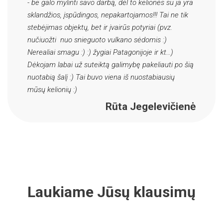
- be galo mylinti savo darbą, dėl to kelionės su ja yra
sklandžios, įspūdingos, nepakartojamos!!! Tai ne tik
stebėjimas objektų, bet ir įvairūs potyriai (pvz.
nučiuožti nuo snieguoto vulkano sėdomis :)
Nerealiai smagu :) :) žygiai Patagonijoje ir kt...)
Dėkojam labai už suteiktą galimybę pakeliauti po šią
nuotabią šalį :) Tai buvo viena iš nuostabiausių
mūsų kelionių :)
Rūta Jegelevičienė
Laukiame Jūsų klausimų