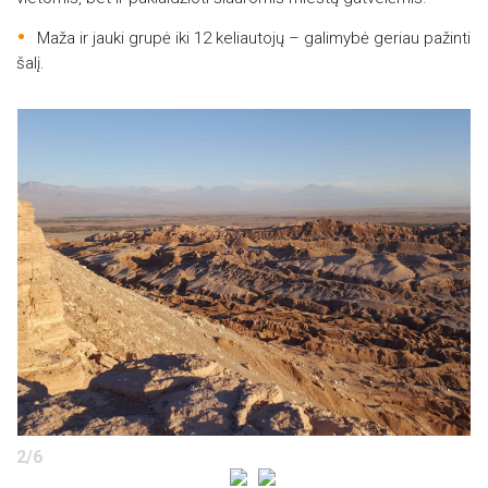
Maža ir jauki grupė iki 12 keliautojų – galimybė geriau pažinti
šalį.
2
/
6