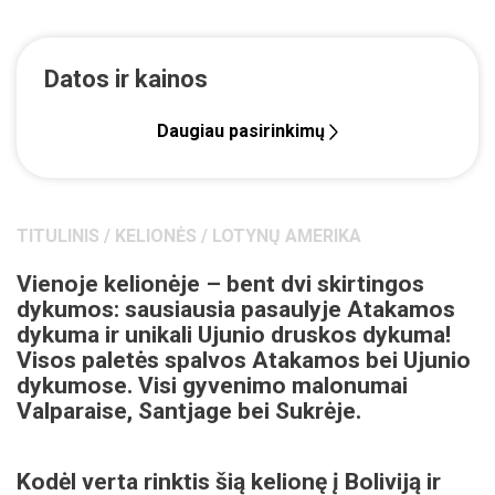
Datos ir kainos
Daugiau pasirinkimų
TITULINIS
/
KELIONĖS
/
LOTYNŲ AMERIKA
Vienoje kelionėje – bent dvi skirtingos
dykumos: sausiausia pasaulyje Atakamos
dykuma ir unikali Ujunio druskos dykuma!
Visos paletės spalvos Atakamos bei Ujunio
dykumose. Visi gyvenimo malonumai
Valparaise, Santjage bei Sukrėje.
Kodėl verta rinktis šią kelionę į Boliviją ir