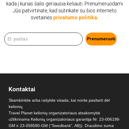
kada į kurias šalis geriausia keliauti. Prenumeruodami
Jūs patvirtinate, kad sutinkate su šios interneto
svetainės
privatumo politika.
Prenumeruoti
Kontaktai
Skambinkite arba rašykite visada, kai norite pasitarti dėl
kelionių.
Travel Planet kelionių organizatoriaus atsakomybė
užtikrinama Kelionių organizatoriaus garantija Nr. 23-006198-
GM ir 23-058580-GM (“Swedbank”, AB)). Draudimo suma