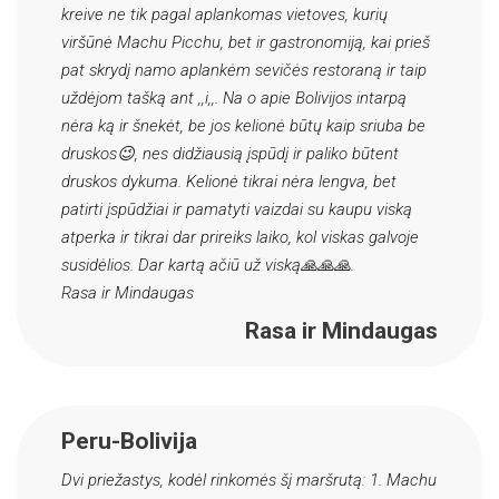
kreive ne tik pagal aplankomas vietoves, kurių
viršūnė Machu Picchu, bet ir gastronomiją, kai prieš
pat skrydį namo aplankėm sevičės restoraną ir taip
uždėjom tašką ant ,,i,,. Na o apie Bolivijos intarpą
nėra ką ir šnekėt, be jos kelionė būtų kaip sriuba be
druskos😉, nes didžiausią įspūdį ir paliko būtent
druskos dykuma. Kelionė tikrai nėra lengva, bet
patirti įspūdžiai ir pamatyti vaizdai su kaupu viską
atperka ir tikrai dar prireiks laiko, kol viskas galvoje
susidėlios. Dar kartą ačiū už viską🙏🙏🙏.
Rasa ir Mindaugas
Rasa ir Mindaugas
Peru-Bolivija
Dvi priežastys, kodėl rinkomės šį maršrutą: 1. Machu