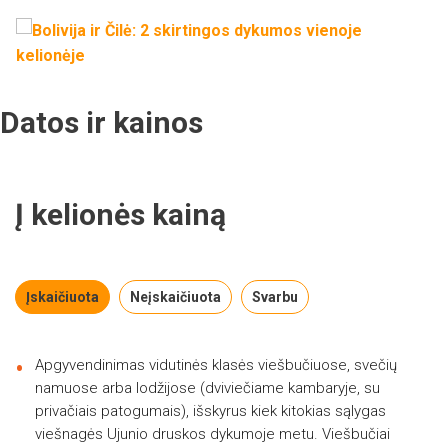
Datos ir kainos
Į kelionės kainą
Įskaičiuota
Neįskaičiuota
Svarbu
Apgyvendinimas vidutinės klasės viešbučiuose, svečių
namuose arba lodžijose (dviviečiame kambaryje, su
privačiais patogumais), išskyrus kiek kitokias sąlygas
viešnagės Ujunio druskos dykumoje metu. Viešbučiai