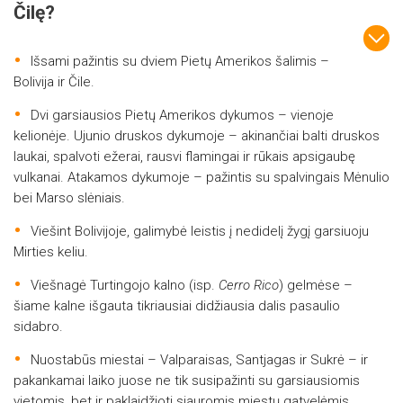
Čilę?
Išsami pažintis su dviem Pietų Amerikos šalimis –
Bolivija ir Čile.
Dvi garsiausios Pietų Amerikos dykumos – vienoje
kelionėje. Ujunio druskos dykumoje – akinančiai balti druskos
laukai, spalvoti ežerai, rausvi flamingai ir rūkais apsigaubę
vulkanai. Atakamos dykumoje – pažintis su spalvingais Mėnulio
bei Marso slėniais.
Viešint Bolivijoje, galimybė leistis į nedidelį žygį garsiuoju
Mirties keliu.
Viešnagė Turtingojo kalno (isp.
Cerro Rico
) gelmėse –
šiame kalne išgauta tikriausiai didžiausia dalis pasaulio
sidabro.
Nuostabūs miestai – Valparaisas, Santjagas ir Sukrė – ir
pakankamai laiko juose ne tik susipažinti su garsiausiomis
vietomis, bet ir paklaidžioti siauromis miestų gatvelėmis.