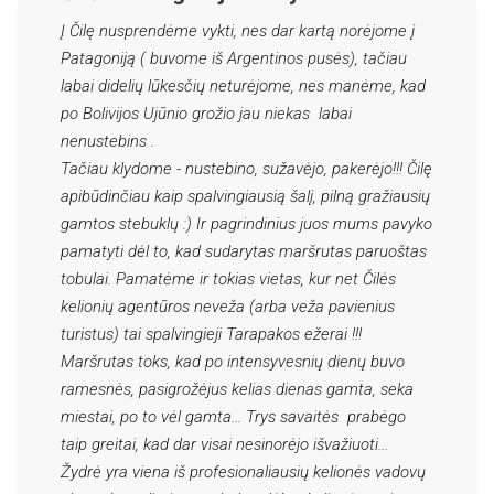
Į Čilę nusprendėme vykti, nes dar kartą norėjome į
Patagoniją ( buvome iš Argentinos pusės), tačiau
labai didelių lūkesčių neturėjome, nes manėme, kad
po Bolivijos Ujūnio grožio jau niekas labai
nenustebins .
Tačiau klydome - nustebino, sužavėjo, pakerėjo!!! Čilę
apibūdinčiau kaip spalvingiausią šalį, pilną gražiausių
gamtos stebuklų :) Ir pagrindinius juos mums pavyko
pamatyti dėl to, kad sudarytas maršrutas paruoštas
tobulai. Pamatėme ir tokias vietas, kur net Čilės
kelionių agentūros neveža (arba veža pavienius
turistus) tai spalvingieji Tarapakos ežerai !!!
Maršrutas toks, kad po intensyvesnių dienų buvo
ramesnės, pasigrožėjus kelias dienas gamta, seka
miestai, po to vėl gamta... Trys savaitės prabėgo
taip greitai, kad dar visai nesinorėjo išvažiuoti...
Žydrė yra viena iš profesionaliausių kelionės vadovų