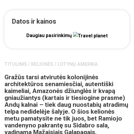
Datos ir kainos
Daugiau pasirinkimų
TITULINIS
/
KELIONĖS
/
LOTYNŲ AMERIKA
Gražūs tarsi atvirutės kolonijinės
architektūros senamiesčiai, autentiški
kaimeliai, Amazonės džiunglės ir kvapą
gniaužiantys (kartais ir tiesiogine prasme)
Andų kalnai – tiek daug nuostabių atradimų
telpa nedidelėje šalyje. O šios kelionės
metu pamatysite ne tik juos, bet Ramiojo
vandenyno pakrantę su Sidabro sala,
vadinama Mažaisiais Galapagais.