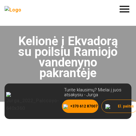
Kelionė į Ekvadorą
su poilsiu Ramiojo
vandenyno
pakrantėje
Turite klausimų? Mielai į juos
atsakysiu - Jurga
+370 612 87007
El. paštas