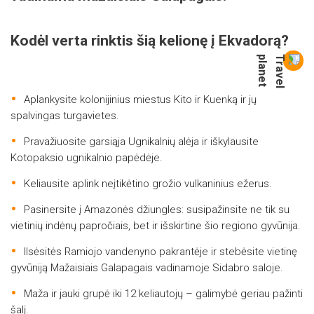
Kodėl verta rinktis šią kelionę į Ekvadorą?
Aplankysite kolonijinius miestus Kito ir Kuenką ir jų
spalvingas turgavietes.
Pravažiuosite garsiąja Ugnikalnių alėja ir iškylausite
Kotopaksio ugnikalnio papėdėje.
Keliausite aplink neįtikėtino grožio vulkaninius ežerus.
Pasinersite į Amazonės džiungles: susipažinsite ne tik su
vietinių indėnų papročiais, bet ir išskirtine šio regiono gyvūnija.
Ilsėsitės Ramiojo vandenyno pakrantėje ir stebėsite vietinę
gyvūniją Mažaisiais Galapagais vadinamoje Sidabro saloje.
Maža ir jauki grupė iki 12 keliautojų – galimybė geriau pažinti
šalį.