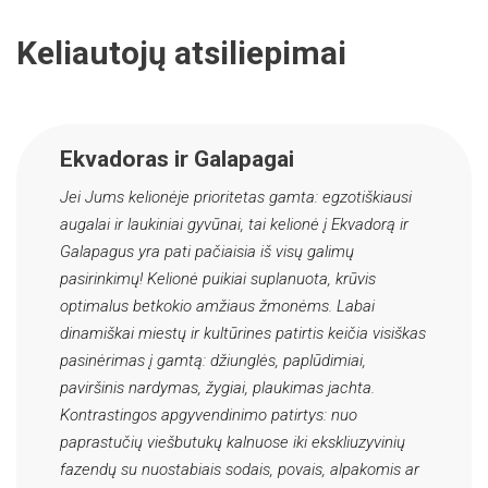
Keliautojų atsiliepimai
Ekvadoras ir Galapagai
Jei Jums kelionėje prioritetas gamta: egzotiškiausi
augalai ir laukiniai gyvūnai, tai kelionė į Ekvadorą ir
Galapagus yra pati pačiaisia iš visų galimų
pasirinkimų! Kelionė puikiai suplanuota, krūvis
optimalus betkokio amžiaus žmonėms. Labai
dinamiškai miestų ir kultūrines patirtis keičia visiškas
pasinėrimas į gamtą: džiunglės, paplūdimiai,
paviršinis nardymas, žygiai, plaukimas jachta.
Kontrastingos apgyvendinimo patirtys: nuo
paprastučių viešbutukų kalnuose iki ekskliuzyvinių
fazendų su nuostabiais sodais, povais, alpakomis ar