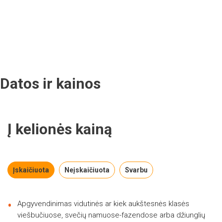
Datos ir kainos
Į kelionės kainą
Įskaičiuota
Neįskaičiuota
Svarbu
Apgyvendinimas vidutinės ar kiek aukštesnės klasės
viešbučiuose, svečių namuose-fazendose arba džiunglių