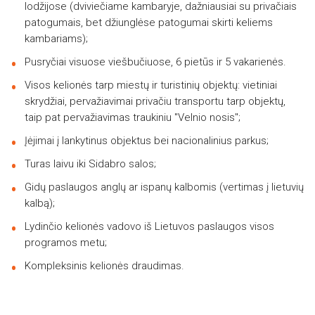
lodžijose (dviviečiame kambaryje, dažniausiai su privačiais
patogumais, bet džiunglėse patogumai skirti keliems
kambariams);
Pusryčiai visuose viešbučiuose, 6 pietūs ir 5 vakarienės.
Visos kelionės tarp miestų ir turistinių objektų: vietiniai
skrydžiai, pervažiavimai privačiu transportu tarp objektų,
taip pat pervažiavimas traukiniu "Velnio nosis";
Įėjimai į lankytinus objektus bei nacionalinius parkus;
Turas laivu iki Sidabro salos;
Gidų paslaugos anglų ar ispanų kalbomis (vertimas į lietuvių
kalbą);
Lydinčio kelionės vadovo iš Lietuvos paslaugos visos
programos metu;
Kompleksinis kelionės draudimas.