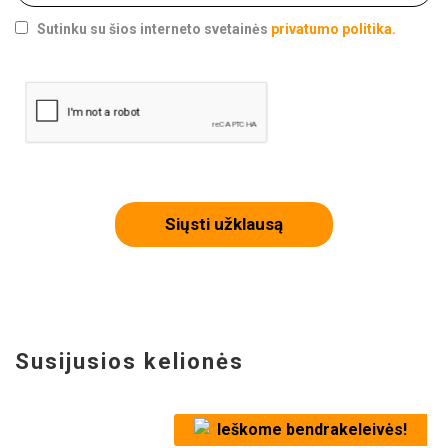
Sutinku su šios interneto svetainės
privatumo politika.
Siųsti užklausą
Susijusios kelionės
Ieškome bendrakeleivės!