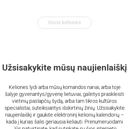
Visos kelionės
Užsisakykite mūsų naujienlaiškį
Keliones lydi arba mūsų komandos nariai, arba toje
šalyje gyvenantys/gyvenę lietuviai, galintys praskleisti
vietinių paslapčių šydą, arba tam tikros kultūros
specialistai, suteiksiantys išskirtinių žinių. Užsisakykite
naujienlaiškį ir gaukite elektroninį kelionių kalendorių –
kada į kurias šalis geriausia keliauti. Prenumeruodami
Jūs patvirtinate, kad sutinkate su šios interneto