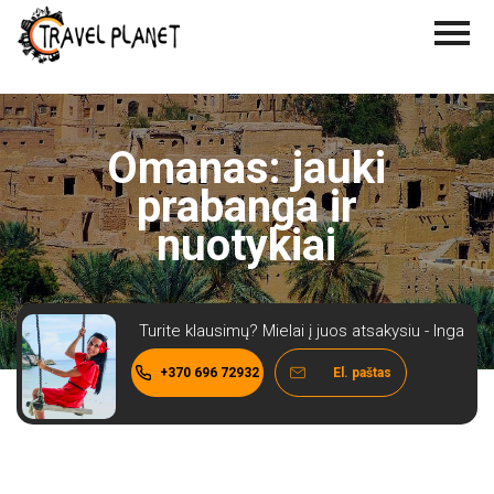
Omanas: jauki
prabanga ir
nuotykiai
Turite klausimų? Mielai į juos atsakysiu - Inga
+370 696 72932
El. paštas