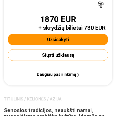
1870 EUR
+ skrydžių bilietai 730 EUR
Užsisakyti
Siųsti užklausą
Daugiau pasirinkimų
TITULINIS
/
KELIONĖS
/
AZIJA
Senosios tradicijos, neaukšti namai,