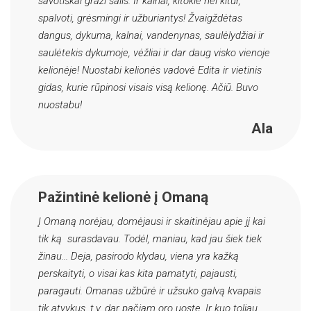
savotiškai graži šalis. Ir kalnai, kitokie nei kitur,
spalvoti, grėsmingi ir užburiantys! Žvaigždėtas
dangus, dykuma, kalnai, vandenynas, saulėlydžiai ir
saulėtekis dykumoje, vėžliai ir dar daug visko vienoje
kelionėje! Nuostabi kelionės vadovė Edita ir vietinis
gidas, kurie rūpinosi visais visą kelionę. Ačiū. Buvo
nuostabu!
Ala
Pažintinė kelionė į Omaną
Į Omaną norėjau, domėjausi ir skaitinėjau apie jį kai
tik ką surasdavau. Todėl, maniau, kad jau šiek tiek
žinau... Deja, pasirodo klydau, viena yra kažką
perskaityti, o visai kas kita pamatyti, pajausti,
paragauti. Omanas užbūrė ir užsuko galvą kvapais
tik atvykus, t.y. dar pačiam oro uoste. Ir kuo toliau,