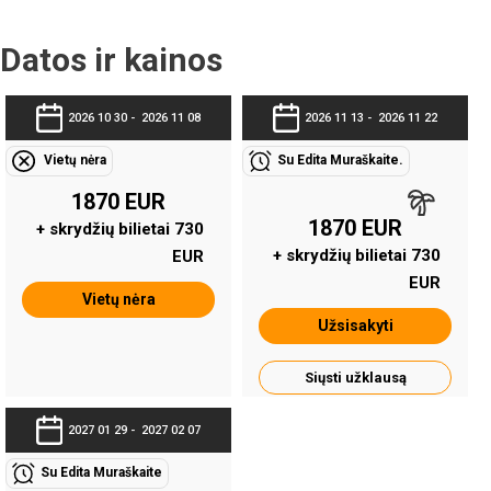
Datos ir kainos
2026 10 30 -
2026 11 08
2026 11 13 -
2026 11 22
Vietų nėra
Su Edita Muraškaite.
1870 EUR
1870 EUR
+ skrydžių bilietai 730
+ skrydžių bilietai 730
EUR
EUR
Vietų nėra
Užsisakyti
Siųsti užklausą
2027 01 29 -
2027 02 07
Su Edita Muraškaite