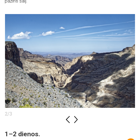
pažinti šalį.
2
/
3
1–2 dienos.