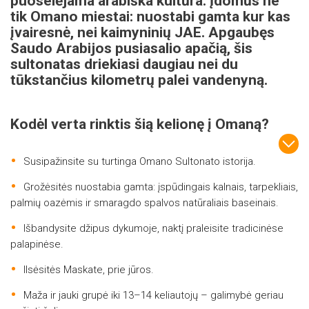
puoselėjama arabiška kultūra. Įdomūs ne
tik Omano miestai: nuostabi gamta kur kas
įvairesnė, nei kaimyninių JAE. Apgaubęs
Saudo Arabijos pusiasalio apačią, šis
sultonatas driekiasi daugiau nei du
tūkstančius kilometrų palei vandenyną.
Kodėl verta rinktis šią kelionę į Omaną?
Susipažinsite su turtinga Omano Sultonato istorija.
Grožėsitės nuostabia gamta: įspūdingais kalnais, tarpekliais,
palmių oazėmis ir smaragdo spalvos natūraliais baseinais.
Išbandysite džipus dykumoje, naktį praleisite tradicinėse
palapinėse.
Ilsėsitės Maskate, prie jūros.
Maža ir jauki grupė iki 13–14 keliautojų – galimybė geriau