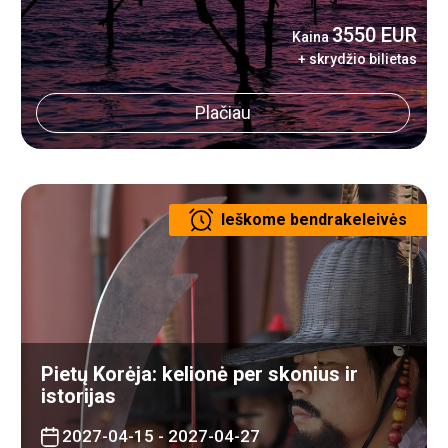
3550 EUR
Kaina
+ skrydžio bilietas
Plačiau
Ieškome bendrakeleivės
Pietų Korėja: kelionė per skonius ir
istorijas
2027-04-15 - 2027-04-27