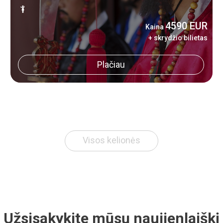
4590 EUR
Kaina
+ skrydžio bilietas
Plačiau
Visos kelionės
Užsisakykite mūsų naujienlaiškį