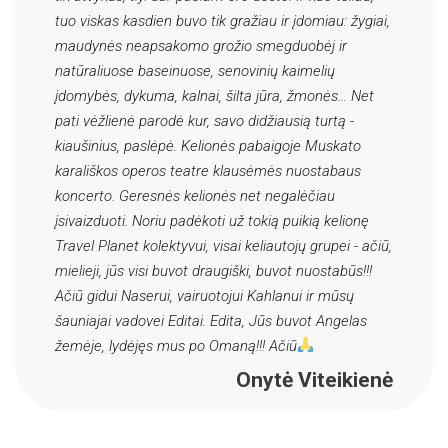
tuo viskas kasdien buvo tik gražiau ir įdomiau: žygiai,
maudynės neapsakomo grožio smegduobėj ir
natūraliuose baseinuose, senovinių kaimelių
įdomybės, dykuma, kalnai, šilta jūra, žmonės... Net
pati vėžlienė parodė kur, savo didžiausią turtą -
kiaušinius, paslėpė. Kelionės pabaigoje Muskato
karališkos operos teatre klausėmės nuostabaus
koncerto. Geresnės kelionės net negalėčiau
įsivaizduoti. Noriu padėkoti už tokią puikią kelionę
Travel Planet kolektyvui, visai keliautojų grupei - ačiū,
mielieji, jūs visi buvot draugiški, buvot nuostabūs!!!
Ačiū gidui Naserui, vairuotojui Kahlanui ir mūsų
šauniajai vadovei Editai. Edita, Jūs buvot Angelas
žemėje, lydėjęs mus po Omaną!!! Ačiū
Onytė Viteikienė