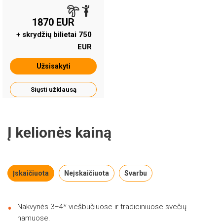
1870 EUR
+ skrydžių bilietai 750
EUR
Užsisakyti
Siųsti užklausą
Į kelionės kainą
Įskaičiuota
Neįskaičiuota
Svarbu
Nakvynės 3–4* viešbučiuose ir tradiciniuose svečių
namuose.