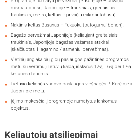
Programoje numatyti pervežimai (P. Korėjoje – privačiu
mikroautobusu, Japonijoje – traukiniais, greitaisiais
traukiniais, metro, keltais ir privačiu mikroautobusu).
Naktinis keltas Busanas – Fukuoka (patogumai bendri).
Bagažo pervežimai Japonijoje (keliaujant greitaisiais
traukiniais, Japonijoje bagažas vežamas atskirai,
įskaičiuotas 1 lagamino / asmeniui pervežimas).
Vietinių anglakalbių gidų paslaugos pažintinės programos
metu su vertimu į lietuvių kalbą, išskyrus 12-ą, 16-ą bei 17-ą
kelionės dienomis.
Lietuvio kelionės vadovo paslaugos viešnagės P. Korėjoje ir
Japonijoje metu.
Įėjimo mokesčiai į programoje numatytus lankomus
objektus.
Keliautojų atsiliepimai