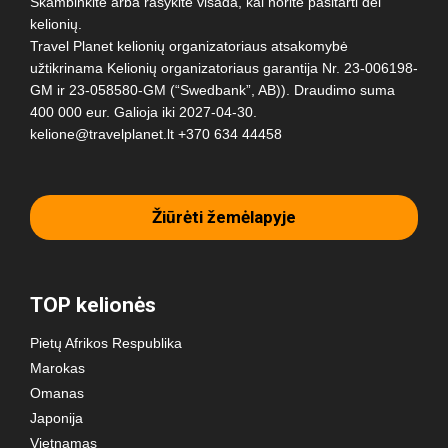
Skambinkite arba rašykite visada, kai norite pasitarti dėl
kelionių.
Travel Planet kelionių organizatoriaus atsakomybė
užtikrinama Kelionių organizatoriaus garantija Nr. 23-006198-
GM ir 23-058580-GM (“Swedbank”, AB)). Draudimo suma
400 000 eur. Galioja iki 2027-04-30.
kelione@travelplanet.lt
+370 634 44458
Žiūrėti žemėlapyje
TOP kelionės
Pietų Afrikos Respublika
Marokas
Omanas
Japonija
Vietnamas