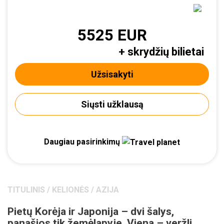
5525 EUR
+ skrydžių bilietai
Užsisakyti
Siųsti užklausą
Daugiau pasirinkimų
TITULINIS
/
KELIONĖS
/
AZIJA
Pietų Korėja ir Japonija – dvi šalys,
panašios tik žemėlapyje. Viena – veržli,