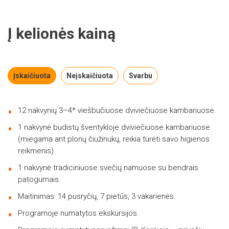
Į kelionės kainą
Įskaičiuota
Neįskaičiuota
Svarbu
12 nakvynių 3–4* viešbučiuose dviviečiuose kambariuose.
1 nakvynė budistų šventykloje dviviečiuose kambariuose
(miegama ant plonų čiužinukų, reikia turėti savo higienos
reikmenis).
1 nakvynė tradiciniuose svečių namuose su bendrais
patogumais.
Maitinimas: 14 pusryčių, 7 pietūs, 3 vakarienės.
Programoje numatytos ekskursijos.