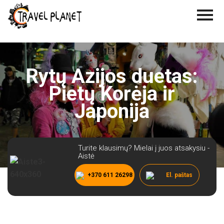
Rytų Azijos duetas:
Pietų Korėja ir
Japonija
Turite klausimų? Mielai į juos atsakysiu -
Aistė
+370 611 26298
El. paštas