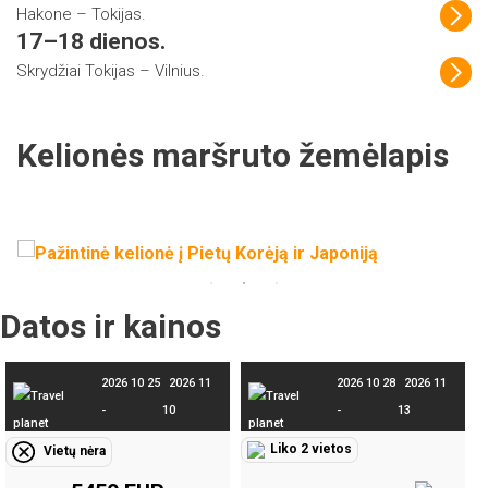
Hakone – Tokijas.
17–18 dienos.
Skrydžiai Tokijas – Vilnius.
Kelionės maršruto žemėlapis
Datos ir kainos
2026 10 25
2026 11
2026 10 28
2026 11
-
10
-
13
Liko 2 vietos
Vietų nėra