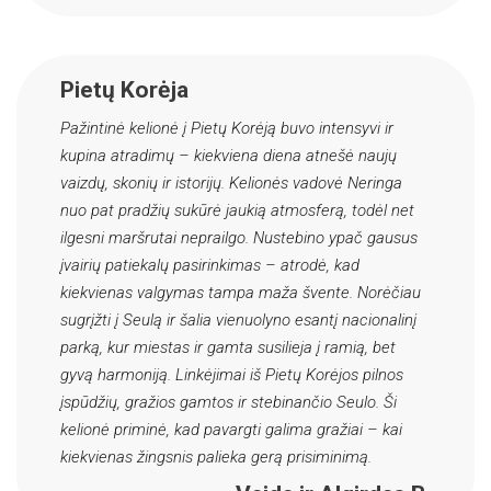
Pietų Korėja
Pažintinė kelionė į Pietų Korėją buvo intensyvi ir
kupina atradimų – kiekviena diena atnešė naujų
vaizdų, skonių ir istorijų. Kelionės vadovė Neringa
nuo pat pradžių sukūrė jaukią atmosferą, todėl net
ilgesni maršrutai neprailgo. Nustebino ypač gausus
įvairių patiekalų pasirinkimas – atrodė, kad
kiekvienas valgymas tampa maža švente. Norėčiau
sugrįžti į Seulą ir šalia vienuolyno esantį nacionalinį
parką, kur miestas ir gamta susilieja į ramią, bet
gyvą harmoniją. Linkėjimai iš Pietų Korėjos pilnos
įspūdžių, gražios gamtos ir stebinančio Seulo. Ši
kelionė priminė, kad pavargti galima gražiai – kai
kiekvienas žingsnis palieka gerą prisiminimą.