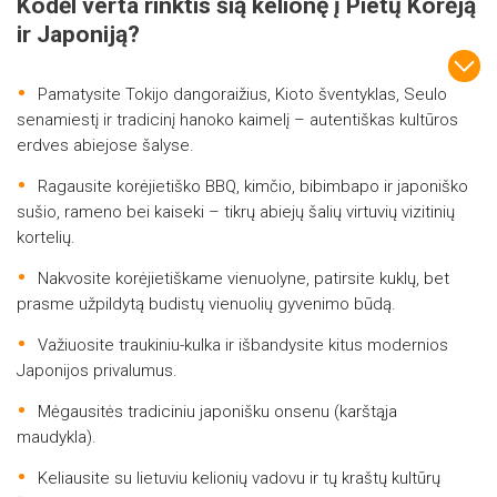
Kodėl verta rinktis šią kelionę į Pietų Korėją
ir Japoniją?
Pamatysite Tokijo dangoraižius, Kioto šventyklas, Seulo
senamiestį ir tradicinį hanoko kaimelį – autentiškas kultūros
erdves abiejose šalyse.
Ragausite korėjietiško BBQ, kimčio, bibimbapo ir japoniško
sušio, rameno bei kaiseki – tikrų abiejų šalių virtuvių vizitinių
kortelių.
Nakvosite korėjietiškame vienuolyne, patirsite kuklų, bet
prasme užpildytą budistų vienuolių gyvenimo būdą.
Važiuosite traukiniu-kulka ir išbandysite kitus modernios
Japonijos privalumus.
Mėgausitės tradiciniu japonišku onsenu (karštąja
maudykla).
Keliausite su lietuviu kelionių vadovu ir tų kraštų kultūrų