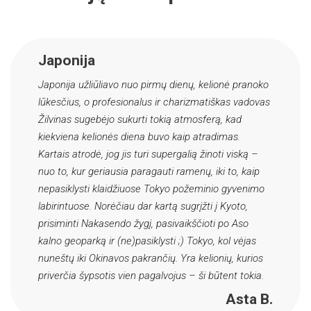
Japonija
Japonija užliūliavo nuo pirmų dienų, kelionė pranoko
lūkesčius, o profesionalus ir charizmatiškas vadovas
Žilvinas sugebėjo sukurti tokią atmosferą, kad
kiekviena kelionės diena buvo kaip atradimas.
Kartais atrodė, jog jis turi supergalią žinoti viską –
nuo to, kur geriausia paragauti ramenų, iki to, kaip
nepasiklysti klaidžiuose Tokyo požeminio gyvenimo
labirintuose. Norėčiau dar kartą sugrįžti į Kyoto,
prisiminti Nakasendo žygį, pasivaikščioti po Aso
kalno geoparką ir (ne)pasiklysti ;) Tokyo, kol vėjas
nuneštų iki Okinavos pakrančių. Yra kelionių, kurios
priverčia šypsotis vien pagalvojus – ši būtent tokia.
Asta B.