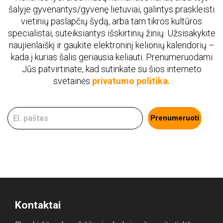
šalyje gyvenantys/gyvenę lietuviai, galintys praskleisti
vietinių paslapčių šydą, arba tam tikros kultūros
specialistai, suteiksiantys išskirtinių žinių. Užsisakykite
naujienlaiškį ir gaukite elektroninį kelionių kalendorių –
kada į kurias šalis geriausia keliauti. Prenumeruodami
Jūs patvirtinate, kad sutinkate su šios interneto
svetainės
privatumo politika.
Prenumeruoti
Kontaktai