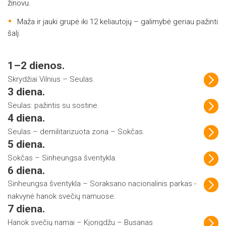
žinovu.
Maža ir jauki grupė iki 12 keliautojų – galimybė geriau pažinti
šalį.
1–2 dienos.
Skrydžiai Vilnius – Seulas.
3 diena.
Seulas: pažintis su sostine.
4 diena.
Seulas – demilitarizuota zona – Sokčas.
5 diena.
Sokčas – Sinheungsa šventykla.
6 diena.
Sinheungsa šventykla – Soraksano nacionalinis parkas -
nakvynė hanok svečių namuose.
7 diena.
Hanok svečių namai – Kjongdžu – Busanas