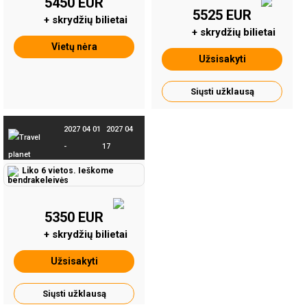
5450 EUR
5525 EUR
+ skrydžių bilietai
+ skrydžių bilietai
Vietų nėra
Užsisakyti
Siųsti užklausą
2027 04 01
2027 04
-
17
Liko 6 vietos. Ieškome
bendrakeleivės
5350 EUR
+ skrydžių bilietai
Užsisakyti
Siųsti užklausą