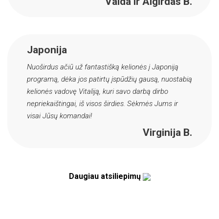
Vaida ir Algirdas B.
Japonija
Nuoširdus ačiū už fantastišką kelionės į Japoniją
programą, dėka jos patirtų įspūdžių gausą, nuostabią
kelionės vadovę Vitaliją, kuri savo darbą dirbo
nepriekaištingai, iš visos širdies. Sėkmės Jums ir
visai Jūsų komandai!
Virginija B.
Daugiau atsiliepimų