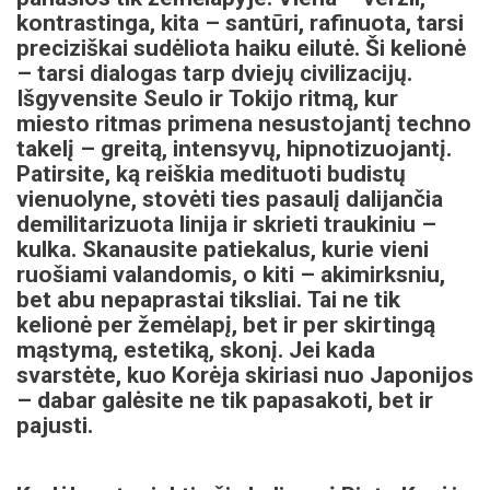
kontrastinga, kita – santūri, rafinuota, tarsi
preciziškai sudėliota haiku eilutė. Ši kelionė
– tarsi dialogas tarp dviejų civilizacijų.
Išgyvensite Seulo ir Tokijo ritmą, kur
miesto ritmas primena nesustojantį techno
takelį – greitą, intensyvų, hipnotizuojantį.
Patirsite, ką reiškia medituoti budistų
vienuolyne, stovėti ties pasaulį dalijančia
demilitarizuota linija ir skrieti traukiniu –
kulka. Skanausite patiekalus, kurie vieni
ruošiami valandomis, o kiti – akimirksniu,
bet abu nepaprastai tiksliai. Tai ne tik
kelionė per žemėlapį, bet ir per skirtingą
mąstymą, estetiką, skonį. Jei kada
svarstėte, kuo Korėja skiriasi nuo Japonijos
– dabar galėsite ne tik papasakoti, bet ir
pajusti.