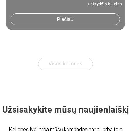
+ skrydžio bilietas
Plačiau
Visos kelionės
Užsisakykite mūsų naujienlaiškį
Keliones lydi arba mūsų komandos nariai, arba toje