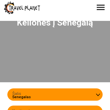
Kelionės į Senegalą
Šalis