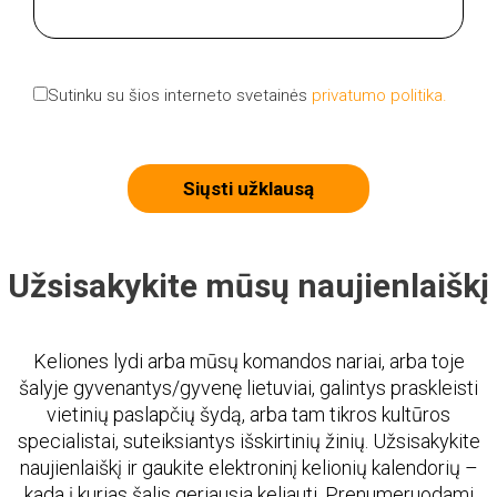
Sutinku su šios interneto svetainės
privatumo politika.
Siųsti užklausą
Užsisakykite mūsų naujienlaiškį
Keliones lydi arba mūsų komandos nariai, arba toje
šalyje gyvenantys/gyvenę lietuviai, galintys praskleisti
vietinių paslapčių šydą, arba tam tikros kultūros
specialistai, suteiksiantys išskirtinių žinių. Užsisakykite
naujienlaiškį ir gaukite elektroninį kelionių kalendorių –
kada į kurias šalis geriausia keliauti. Prenumeruodami