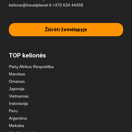
kelione@travelplanet.lt
+370 634 44458
Žiūrėti žemėlapyje
TOP kelionės
Pietų Afrikos Respublika
Marokas
Omanas
Japonija
Vietnamas
Indonezija
Peru
Argentina
Meksika