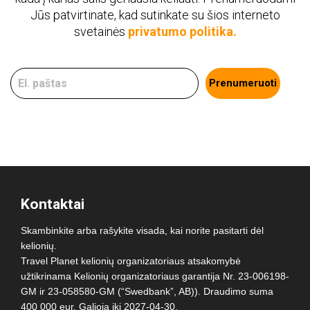
Jūs patvirtinate, kad sutinkate su šios interneto
svetainės
privatumo politika.
Prenumeruoti
Kontaktai
Skambinkite arba rašykite visada, kai norite pasitarti dėl
kelionių.
Travel Planet kelionių organizatoriaus atsakomybė
užtikrinama Kelionių organizatoriaus garantija Nr. 23-006198-
GM ir 23-058580-GM (“Swedbank”, AB)). Draudimo suma
400 000 eur. Galioja iki 2027-04-30.