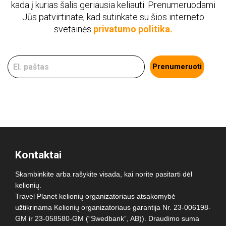
kada į kurias šalis geriausia keliauti. Prenumeruodami
Jūs patvirtinate, kad sutinkate su šios interneto
svetainės
privatumo politika.
Prenumeruoti
Kontaktai
Skambinkite arba rašykite visada, kai norite pasitarti dėl
kelionių.
Travel Planet kelionių organizatoriaus atsakomybė
užtikrinama Kelionių organizatoriaus garantija Nr. 23-006198-
GM ir 23-058580-GM (“Swedbank”, AB)). Draudimo suma