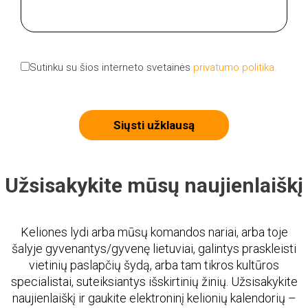
Sutinku su šios interneto svetainės
privatumo politika.
Siųsti užklausą
Užsisakykite mūsų naujienlaiškį
Keliones lydi arba mūsų komandos nariai, arba toje
šalyje gyvenantys/gyvenę lietuviai, galintys praskleisti
vietinių paslapčių šydą, arba tam tikros kultūros
specialistai, suteiksiantys išskirtinių žinių. Užsisakykite
naujienlaiškį ir gaukite elektroninį kelionių kalendorių –