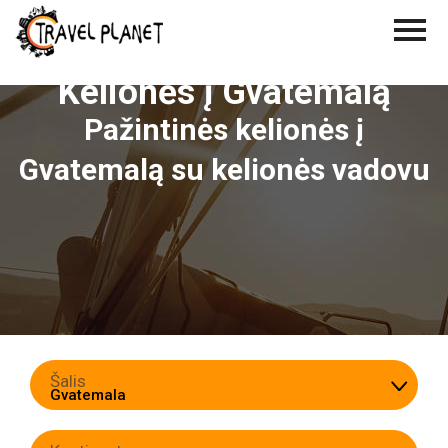
Kelionės į Gvatemalą
Pažintinės kelionės į
Gvatemalą su kelionės vadovu
Šalis