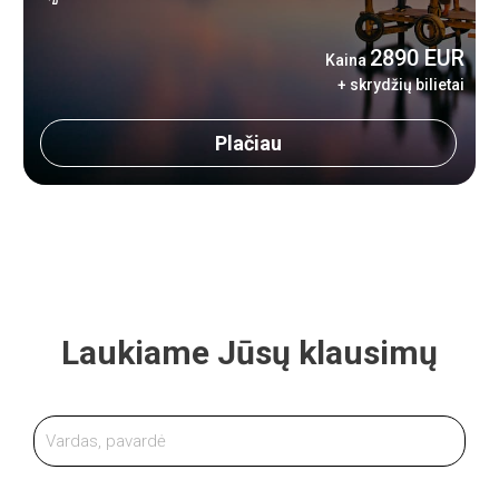
2890 EUR
Kaina
+ skrydžių bilietai
Plačiau
Laukiame Jūsų klausimų