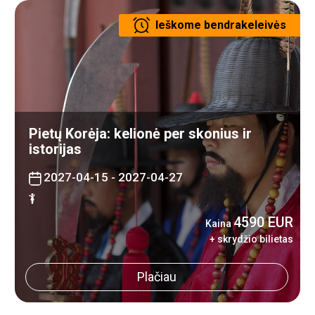
Ieškome bendrakeleivės
Pietų Korėja: kelionė per skonius ir
istorijas
2027-04-15 - 2027-04-27
4590 EUR
Kaina
+ skrydžio bilietas
Plačiau