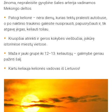
žinoma, nepraleisite gyvybine šalies arterija vadinamos
Mekongo deltos.
Patogi kelionė – nėra dienų, kurias tektų praleisti autobuse,
o po naktinio traukinio galėsite nusiprausti, papusryčiauti ir, tik
atgavę jėgas, keliauti toliau.
Kruopšiai atrinkti ir geros kokybės viešbučiai, įsikūrę
istorinėse miestų vietose.
Maža ir jauki grupė iki 12–13 keliautojų – galimybė geriau
pažinti šalį.
Kartu keliauja kelionės vadovas iš Lietuvos!