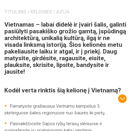
TITULINIS
/
KELIONĖS
/
AZIJA
Vietnamas – labai didelė ir įvairi šalis, galinti
pasiūlyti pasakiško grožio gamtą, įspūdingą
architektūrą, unikalią kultūrą, ilgą ir ne
visada linksmą istoriją. Šios kelionės metu
pakeliausite laiku ir atgal, ir į priekį. Daug
matysite, girdėsite, ragausite, eisite,
plauksite, skrisite, lipsite, bandysite ir
jausite!
Kodėl verta rinktis šią kelionę į Vietnamą?
Pamatysite gražiausius Vietnamo kampelius 3
skirtinguose šalies regionuose nuo šiaurės iki pietų.
Pasivaikščiosite Sapos ryžių terasų slėniuose ir
susipažinsite su spalvingomis kalnų gentimis.