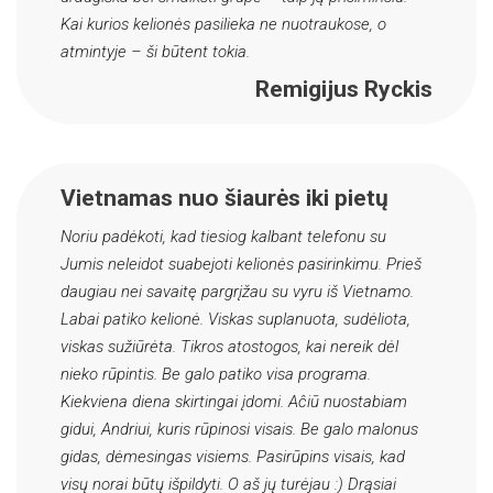
Kai kurios kelionės pasilieka ne nuotraukose, o
atmintyje – ši būtent tokia.
Remigijus Ryckis
Vietnamas nuo šiaurės iki pietų
Noriu padėkoti, kad tiesiog kalbant telefonu su
Jumis neleidot suabejoti kelionės pasirinkimu. Prieš
daugiau nei savaitę pargrįžau su vyru iš Vietnamo.
Labai patiko kelionė. Viskas suplanuota, sudėliota,
viskas sužiūrėta. Tikros atostogos, kai nereik dėl
nieko rūpintis. Be galo patiko visa programa.
Kiekviena diena skirtingai įdomi. Aĉiū nuostabiam
gidui, Andriui, kuris rūpinosi visais. Be galo malonus
gidas, dėmesingas visiems. Pasirūpins visais, kad
visų norai būtų išpildyti. O aš jų turėjau :) Drąsiai