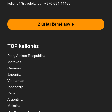
kelione@travelplanet.lt
+370 634 44458
Žiūrėti žemėlapyje
TOP kelionės
Pietų Afrikos Respublika
Marokas
Omanas
Japonija
Vietnamas
Indonezija
Peru
Argentina
Meksika