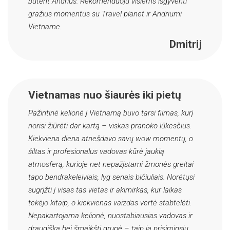
būtent Andrius. Rekomenduoju visiems išgyventi
gražius momentus su Travel planet ir Andriumi
Vietname.
Dmitrij
Vietnamas nuo šiaurės iki pietų
Pažintinė kelionė į Vietnamą buvo tarsi filmas, kurį
norisi žiūrėti dar kartą – viskas pranoko lūkesčius.
Kiekviena diena atnešdavo savų wow momentų, o
šiltas ir profesionalus vadovas kūrė jaukią
atmosferą, kurioje net nepažįstami žmonės greitai
tapo bendrakeleiviais, lyg senais bičiuliais. Norėtųsi
sugrįžti į visas tas vietas ir akimirkas, kur laikas
tekėjo kitaip, o kiekvienas vaizdas vertė stabtelėti.
Nepakartojama kelionė, nuostabiausias vadovas ir
draugiška bei šmaikšti grupė – taip ją prisiminsiu.