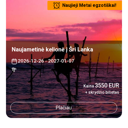
Naujieji Metai egzotiškai!
Naujametinė kelionė į Šri Lanka
2026-12-26 - 2027-01-07
3550 EUR
Kaina
+ skrydžio bilietas
Plačiau