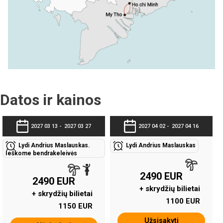
Datos ir kainos
2027 03 13 -
2027 03 27
2027 04 02 -
2027 04 16
Lydi Andrius Maslauskas.
Lydi Andrius Maslauskas
Ieškome bendrakeleivės
2490 EUR
2490 EUR
+ skrydžių bilietai
+ skrydžių bilietai
1100 EUR
1150 EUR
Užsisakyti