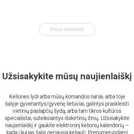
Visos kelionės
Užsisakykite mūsų naujienlaiškį
Keliones lydi arba mūsų komandos nariai, arba toje
šalyje gyvenantys/gyvenę lietuviai, galintys praskleisti
vietinių paslapčių šydą, arba tam tikros kultūros
specialistai, suteiksiantys išskirtinių žinių. Užsisakykite
naujienlaiškį ir gaukite elektroninį kelionių kalendorių –
kada į kurias šalis geriausia keliauti. Prenumeruodami