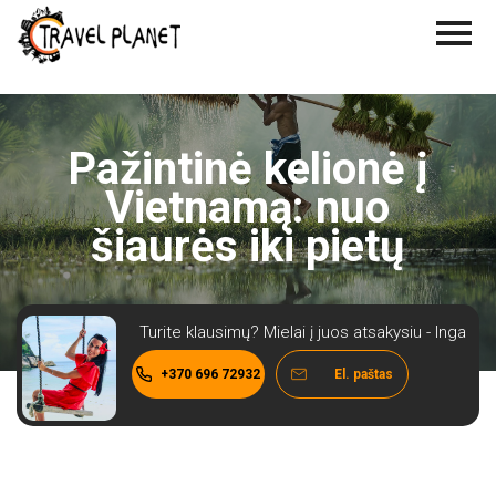
Pažintinė kelionė į
Vietnamą: nuo
šiaurės iki pietų
Turite klausimų? Mielai į juos atsakysiu - Inga
+370 696 72932
El. paštas