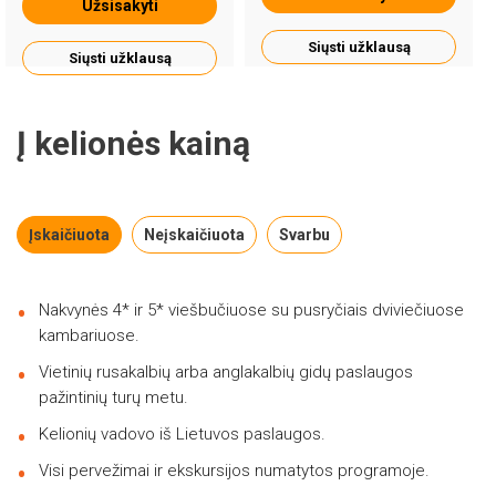
Užsisakyti
Siųsti užklausą
Siųsti užklausą
Į kelionės kainą
Įskaičiuota
Neįskaičiuota
Svarbu
Nakvynės 4* ir 5* viešbučiuose su pusryčiais dviviečiuose
kambariuose.
Vietinių rusakalbių arba anglakalbių gidų paslaugos
pažintinių turų metu.
Kelionių vadovo iš Lietuvos paslaugos.
Visi pervežimai ir ekskursijos numatytos programoje.