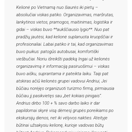
Kelionė po Vietnamą nuo šiaurės iki pietų –
absoliučiai viskas patiko. Organizavimas, maršrutas,
lankytinos vietos, pramogos, maitinimas, logistika ir
gidai – viskas buvo **aukščiausio lygio**. Nuo pat
pradžių jautėsi, kad kelionė suplanuota kruopščiai ir
profesionaliai. Labai patiko ir tai, kad organizavimas
buvo puikus: patogūs autobusai, komfortiški
viešbučiai. Noriu išreikšti padėką Ingai už kelionės
organizavimą ir informaciją pasiruošimui – viskas
buvo aišku, suprantama ir pateikta laiku. Taip pat
atskiras ačiū kelionės grupei vadovui Andriui, Jei
būčiau norėjęs organizuoti turizmo firmą, pirmiausia
būčiau jį pasikvietęs sau „bet kokiais pinigais“.
Andrius dirbo 100 + % savo darbo laiko ir dar
papildomai skyrė visą dėmesį grupės poreikiams po
ekskursijų dienos, net iki vėlyvos nakties. Ateityje
būtinai užsakysiu kelionę, kurioje vadovas būtų