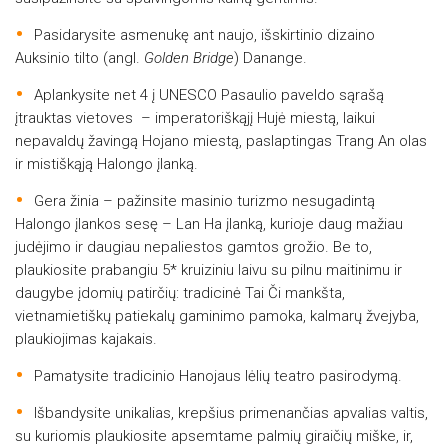
Pasidarysite asmenukę ant naujo, išskirtinio dizaino
Auksinio tilto (angl.
Golden Bridge
) Danange.
Aplankysite net 4 į UNESCO Pasaulio paveldo sąrašą
įtrauktas vietoves – imperatoriškąjį Hujė miestą, laikui
nepavaldų žavingą Hojano miestą, paslaptingas Trang An olas
ir mistiškąją Halongo įlanką.
Gera žinia – pažinsite masinio turizmo nesugadintą
Halongo įlankos sesę – Lan Ha įlanką, kurioje daug mažiau
judėjimo ir daugiau nepaliestos gamtos grožio. Be to,
plaukiosite prabangiu 5* kruiziniu laivu su pilnu maitinimu ir
daugybe įdomių patirčių: tradicinė Tai Či mankšta,
vietnamietiškų patiekalų gaminimo pamoka, kalmarų žvejyba,
plaukiojimas kajakais.
Pamatysite tradicinio Hanojaus lėlių teatro pasirodymą.
Išbandysite unikalias, krepšius primenančias apvalias valtis,
su kuriomis plaukiosite apsemtame palmių giraičių miške, ir,