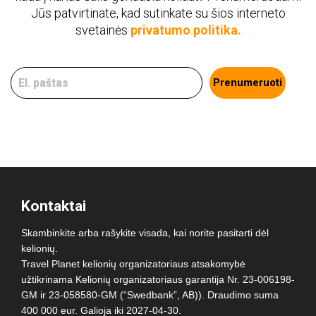
Jūs patvirtinate, kad sutinkate su šios interneto
svetainės
privatumo politika.
Prenumeruoti
Kontaktai
Skambinkite arba rašykite visada, kai norite pasitarti dėl
kelionių.
Travel Planet kelionių organizatoriaus atsakomybė
užtikrinama Kelionių organizatoriaus garantija Nr. 23-006198-
GM ir 23-058580-GM (“Swedbank”, AB)). Draudimo suma
400 000 eur. Galioja iki 2027-04-30.