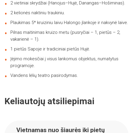
2 vietiniai skrydžiai (Hanojus–Hujė, Danangas–Hošiminas).
2 kelionės naktiniu traukiniu.
Plaukimas 5* kruiziniu laivu Halongo įlankoje ir nakvynė laive.
Pilnas maitinimas kruizo metu (pusryčiai – 1, pietūs – 2,
vakarienė – 1).
1 pietūs Sapoje ir tradiciniai pietūs Hujė.
Įėjimo mokesčiai į visus lankomus objektus, numatytus
programoje.
Vandens lėlių teatro pasirodymas.
Keliautojų atsiliepimai
Vietnamas nuo šiaurės iki pietų