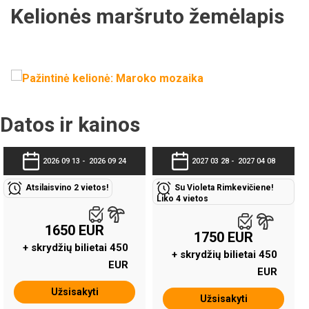
Kelionės maršruto žemėlapis
Datos ir kainos
2026 09 13 -
2026 09 24
2027 03 28 -
2027 04 08
Atsilaisvino 2 vietos!
Su Violeta Rimkevičiene!
Liko 4 vietos
1650 EUR
1750 EUR
+ skrydžių bilietai 450
+ skrydžių bilietai 450
EUR
EUR
Užsisakyti
Užsisakyti