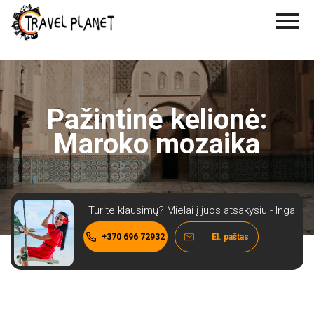
Pažintinė kelionė:
Maroko mozaika
Turite klausimų? Mielai į juos atsakysiu - Inga
+370 696 72932
El. paštas