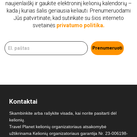
naujienlaiškį ir gaukite elektroninį kelionių kalendorių –
kada į kurias šalis geriausia keliauti. Prenumeruodami
Jūs patvirtinate, kad sutinkate su šios interneto
svetainės
privatumo politika.
Prenumeruoti
Kontaktai
Skambinkite arba rašykite visada, kai norite pasitarti dėl
kelionių.
Travel Planet kelionių organizatoriaus atsakomybė
užtikrinama Kelionių organizatoriaus garantija Nr. 23-006198-