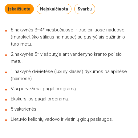
Įskaičiuota
Neįskaičiuota
Svarbu
8 nakvynės 3–4* viešbučiuose ir tradiciniuose riaduose
(marokietiško stiliaus namuose) su pusryčiais pažintinio
turo metu.
2 nakvynės 5* viešbutyje ant vandenyno kranto poilsio
metu.
1 nakvynė dvivietėse (luxury klasės) dykumos palapinėse
(haimose).
Visi pervežimai pagal programą.
Ekskursijos pagal programą.
5 vakarienės.
Lietuvio kelionių vadovo ir vietinių gidų paslaugos.