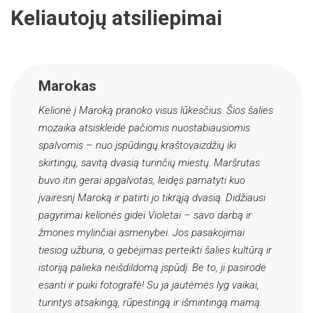
Keliautojų atsiliepimai
Marokas
Kelionė į Maroką pranoko visus lūkesčius. Šios šalies
mozaika atsiskleidė pačiomis nuostabiausiomis
spalvomis – nuo įspūdingų kraštovaizdžių iki
skirtingų, savitą dvasią turinčių miestų. Maršrutas
buvo itin gerai apgalvotas, leidęs pamatyti kuo
įvairesnį Maroką ir patirti jo tikrąją dvasią. Didžiausi
pagyrimai kelionės gidei Violetai – savo darbą ir
žmones mylinčiai asmenybei. Jos pasakojimai
tiesiog užburia, o gebėjimas perteikti šalies kultūrą ir
istoriją palieka neišdildomą įspūdį. Be to, ji pasirodė
esanti ir puiki fotografė! Su ja jautėmės lyg vaikai,
turintys atsakingą, rūpestingą ir išmintingą mamą.