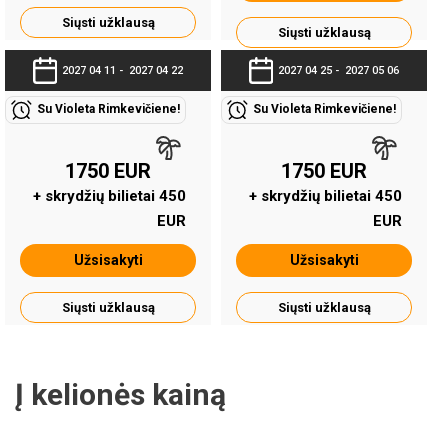
Siųsti užklausą
Siųsti užklausą
2027 04 11 -
2027 04 22
2027 04 25 -
2027 05 06
Su Violeta Rimkevičiene!
Su Violeta Rimkevičiene!
1750 EUR
1750 EUR
+ skrydžių bilietai 450
+ skrydžių bilietai 450
EUR
EUR
Užsisakyti
Užsisakyti
Siųsti užklausą
Siųsti užklausą
Į kelionės kainą