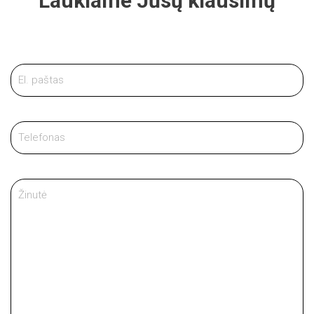
Laukiame Jūsų klausimų