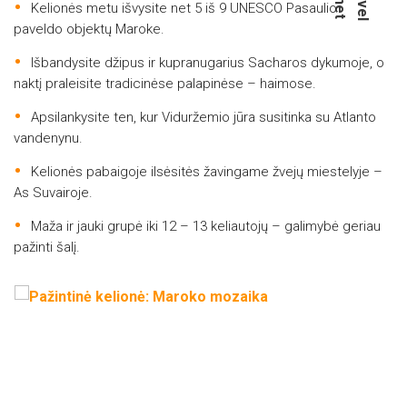
Kelionės metu išvysite net 5 iš 9 UNESCO Pasaulio
paveldo objektų Maroke.
Išbandysite džipus ir kupranugarius Sacharos dykumoje, o
naktį praleisite tradicinėse palapinėse – haimose.
Apsilankysite ten, kur Viduržemio jūra susitinka su Atlanto
vandenynu.
Kelionės pabaigoje ilsėsitės žavingame žvejų miestelyje –
As Suvairoje.
Maža ir jauki grupė iki 12 – 13 keliautojų – galimybė geriau
pažinti šalį.