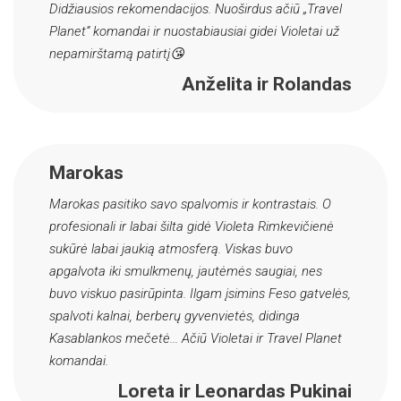
Didžiausios rekomendacijos. Nuoširdus ačiū „Travel
Planet“ komandai ir nuostabiausiai gidei Violetai už
nepamirštamą patirtį😘
Anželita ir Rolandas
Marokas
Marokas pasitiko savo spalvomis ir kontrastais. O
profesionali ir labai šilta gidė Violeta Rimkevičienė
sukūrė labai jaukią atmosferą. Viskas buvo
apgalvota iki smulkmenų, jautėmės saugiai, nes
buvo viskuo pasirūpinta. Ilgam įsimins Feso gatvelės,
spalvoti kalnai, berberų gyvenvietės, didinga
Kasablankos mečetė... Ačiū Violetai ir Travel Planet
komandai.
Loreta ir Leonardas Pukinai