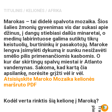
TITULINIS
/
KELIONĖS
/
AFRIKA
Marokas – tai didelė spalvota mozaika. Šios
šalies žmonių gyvenimas vis dar sukasi apie
džinus, į dangų stiebiasi dailūs minaretai, o
medinų labirintuose galima sutiktų tikrų
keistuolių, burtininkų ir pasakotojų. Maroke
lengva įsimylėti dykumą ir sunku nesižavėti
smėlio pilis primenančiomis kasbomis. O
kur dar skirtingų spalvų miestai ir Atlanto
vandenynas. Sakoma, kad kartą čia
apsilankę, norėsite grįžti vėl ir vėl.
Atsisiųskite Maroko Mozaika kelionės
maršruto PDF
Kodėl verta rinktis šią kelionę į Maroką?