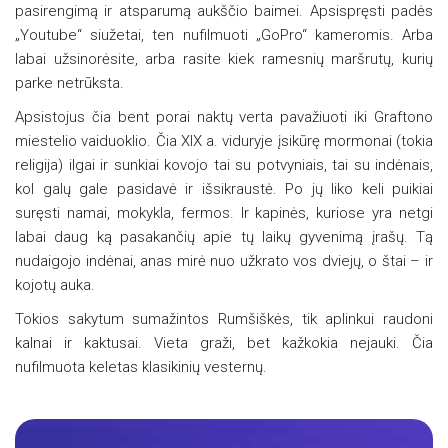
pasirengimą ir atsparumą aukščio baimei. Apsispręsti padės
„Youtube“ siužetai, ten nufilmuoti „GoPro“ kameromis. Arba
labai užsinorėsite, arba rasite kiek ramesnių maršrutų, kurių
parke netrūksta.
Apsistojus čia bent porai naktų verta pavažiuoti iki Graftono
miestelio vaiduoklio. Čia XIX a. viduryje įsikūrę mormonai (tokia
religija) ilgai ir sunkiai kovojo tai su potvyniais, tai su indėnais,
kol galų gale pasidavė ir išsikraustė. Po jų liko keli puikiai
suręsti namai, mokykla, fermos. Ir kapinės, kuriose yra netgi
labai daug ką pasakančių apie tų laikų gyvenimą įrašų. Tą
nudaigojo indėnai, anas mirė nuo užkrato vos dviejų, o štai – ir
kojotų auka.
Tokios sakytum sumažintos Rumšiškės, tik aplinkui raudoni
kalnai ir kaktusai. Vieta graži, bet kažkokia nejauki. Čia
nufilmuota keletas klasikinių vesternų.