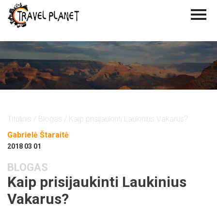
Titulinis
/
Blogas
/ Kaip prisijaukinti Laukinius Vakarus?
Gabrielė Štaraitė
2018 03 01
BLOGAS
Kaip prisijaukinti Laukinius
Vakarus?