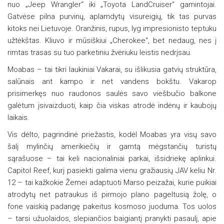
nuo „Jeep Wrangler“ iki „Toyota LandCruiser“ gamintojai.
Gatvėse pilna purvinų, aplamdytų visureigių, tik tas purvas
kitoks nei Lietuvoje. Oranžinis, rupus, lyg impresionisto teptuku
užtėkštas. Kliuvo ir mūsiškiui „Cherokee“, bet nedaug, nes į
rimtas trasas su tuo parketiniu žvėriuku leistis nedrįsau.
Moabas – tai tikri laukiniai Vakarai, su išlikusia gatvių struktūra,
salūnais ant kampo ir net vandens bokštu. Vakarop
prisimerkęs nuo raudonos saulės savo viešbučio balkone
galėtum įsivaizduoti, kaip čia viskas atrodė indėnų ir kaubojų
laikais.
Vis dėlto, pagrindinė priežastis, kodėl Moabas yra visų savo
šalį mylinčių amerikiečių ir gamtą mėgstančių turistų
sąrašuose – tai keli nacionaliniai parkai, išsidriekę aplinkui.
Capitol Reef, kurį pasiekti galima vienu gražiausių JAV keliu Nr.
12 – tai kažkokie Žemei adaptuoti Marso peizažai, kurie puikiai
atrodytų net patraukus iš pirmojo plano pageltusią žolę, o
fone vaiskią padangę pakeitus kosmoso juoduma. Tos uolos
– tarsi užuolaidos, slepiančios baigiantį pranykti pasaulį, apie