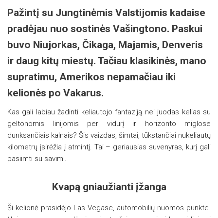
Pažintį su Jungtinėmis Valstijomis kadaise
pradėjau nuo sostinės Vašingtono. Paskui
buvo Niujorkas, Čikaga, Majamis, Denveris
ir daug kitų miestų. Tačiau klasikinės, mano
supratimu, Amerikos nepamačiau iki
kelionės po Vakarus.
Kas gali labiau žadinti keliautojo fantaziją nei juodas kelias su
geltonomis linijomis per vidurį ir horizonto miglose
dunksančiais kalnais? Šis vaizdas, šimtai, tūkstančiai nukeliautų
kilometrų įsirėžia į atmintį. Tai – geriausias suvenyras, kurį gali
pasiimti su savimi.
Kvapą gniaužianti įžanga
Ši kelionė prasidėjo Las Vegase, automobilių nuomos punkte.