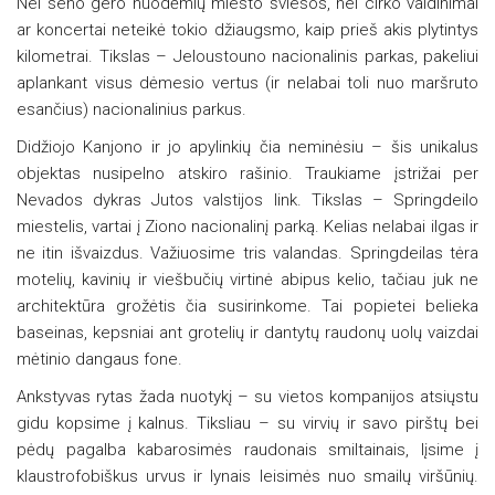
Nei seno gero nuodėmių miesto šviesos, nei cirko vaidinimai
ar koncertai neteikė tokio džiaugsmo, kaip prieš akis plytintys
kilometrai. Tikslas – Jeloustouno nacionalinis parkas, pakeliui
aplankant visus dėmesio vertus (ir nelabai toli nuo maršruto
esančius) nacionalinius parkus.
Didžiojo Kanjono ir jo apylinkių čia neminėsiu – šis unikalus
objektas nusipelno atskiro rašinio. Traukiame įstrižai per
Nevados dykras Jutos valstijos link. Tikslas – Springdeilo
miestelis, vartai į Ziono nacionalinį parką. Kelias nelabai ilgas ir
ne itin išvaizdus. Važiuosime tris valandas. Springdeilas tėra
motelių, kavinių ir viešbučių virtinė abipus kelio, tačiau juk ne
architektūra grožėtis čia susirinkome. Tai popietei belieka
baseinas, kepsniai ant grotelių ir dantytų raudonų uolų vaizdai
mėtinio dangaus fone.
Ankstyvas rytas žada nuotykį – su vietos kompanijos atsiųstu
gidu kopsime į kalnus. Tiksliau – su virvių ir savo pirštų bei
pėdų pagalba kabarosimės raudonais smiltainais, lįsime į
klaustrofobiškus urvus ir lynais leisimės nuo smailų viršūnių.