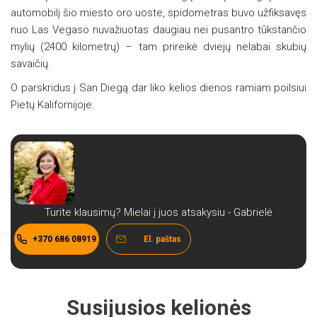
automobilį šio miesto oro uoste, spidometras buvo užfiksavęs
nuo Las Vegaso nuvažiuotas daugiau nei pusantro tūkstančio
mylių (2400 kilometrų) – tam prireikė dviejų nelabai skubių
savaičių.
O parskridus į San Diegą dar liko kelios dienos ramiam poilsiui
Pietų Kalifornijoje.
Turite klausimų? Mielai į juos atsakysiu - Gabrielė
+370 686 08919
El. paštas
Susijusios kelionės