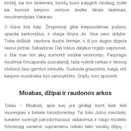
birželį, kai ten lankėmės, turistų buvo palyginti nedaug, todėl
kai kuriose kanjono vietose dvelkė tikrais laukiniais,
nesutramdytais Vakarais.
O būna štai kaip. Žingsniuoji giliai kvėpuodamas pušynu,
spardai kankorėžius, ir staiga išnyra Jis. Visa savo didybe.
Tokia didžiulė raudona duobė žemėje, o iš jos dugno dygsta
rausvi pirštai. Salvadoras Dali tokius dalykus regėjo sapnuose,
o štai man ten akių sumerkti visiškai nesinorėjo. Paspragsi
nuožmiai fotoaparatu pusvalandį, tada nuleidi rankas ir tiesiog
stebiesi šiuo gamtos stebuklu. Sudunda griaustinis, nulyja, virš
kanjono nusidriekia trys vaivorykštės. Gražu, nors apsiverk.
Moabas, džipai ir raudonos arkos
Toliau – Moabas, apie kurį yra girdėję bent šiek tiek
visureigiais ir bekele besidomintieji. Tai toks Jutos miestelis,
kuriame surengti parodomuosius važiavimus ir naujo modelio
fotosesiją savaime suprantamu reikalu laiko visokių džipų –