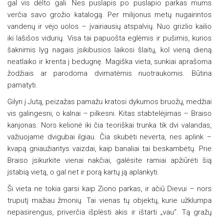
gal vis dėlto gali. Nes puslapis po puslapio parkas mums
verčia savo grožio katalogą. Per milijonus metų nugairintos
vandenų ir vėjo uolos – įvairiausių atspalvių. Nuo grizlio kailio
iki lašišos vidurių. Visa tai papuošta eglėmis ir pušimis, kurios
šaknimis lyg nagais įsikibusios laikosi šlaitų, kol vieną dieną
neatlaiko ir krenta į bedugnę. Magiška vieta, sunkiai aprašoma
žodžiais ar parodoma dvimatėmis nuotraukomis. Būtina
pamatyti.
Gilyn į Jutą, peizažas pamažu kratosi dykumos bruožų, medžiai
vis galingesni, o kalnai – pilkesni. Kitas stabtelėjimas – Braiso
kanjonas. Nors kelionė iki čia teoriškai trunka tik dvi valandas,
važiuojame dvigubai ilgiau. Čia skubėti neverta, nes aplink –
kvapą gniaužiantys vaizdai, kaip banaliai tai beskambėtų. Prie
Braiso įsikurkite vienai nakčiai, galėsite ramiai apžiūrėti šią
įstabią vietą, o gal net ir porą kartų ją aplankyti.
Ši vieta ne tokia garsi kaip Ziono parkas, ir ačiū Dievui – nors
truputį mažiau žmonių. Tai vienas tų objektų, kurie užklumpa
nepasirengus, priverčia išplėsti akis ir ištarti „vau“. Tą gražų