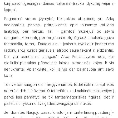
kurį savo ilgesingas dainas vakarais traukia dykumų vėjai ir
kojotai.
Pagrindinė vietos įžymybė, be jokios abejonės, yra Arkų
nacionalinis parkas, pritraukiantis apie pusantro milijono
lankytojų per metus. Tai – gamtos muziejus po atviru
dangumi. Elementų per milijonus metų išgraužta uoliena įgavo
fantastiškų formų. Daugiausia – įvairaus dydžio ir įmantrumo
radonų arkų, kurios geriausiai atrodo saule tekant ir leidžiantis.
Dar yra sienos su „langais“. Arba Pusiausvyros uola, kur
didžiulis puntukas pūpso ant laibos akmeninės kojos. Ir vis
nenukrenta. Aplankykite, kol jis vis dar balansuoja ant savo
koto.
Tos vietos saugomos ir negyvenamos, todėl naktimis aplinkos
neteršia dirbtinė šviesa. O tai reiškia, kad naktinės ekskursijos į
parką leis pamatyti ne tik fantasmagoriškas figūras, bet ir
pašėlusiu ryškumo žvaigždes, žvaigždynus ir ūkus.
Jei domitės Naujojo pasaulio istorija ir turite laisvą pusdienį –