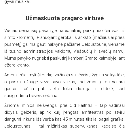
gyvai muzikai.
Užmaskuota pragaro virtuvė
Vienas seniausių pasaulyje nacionalinių parkų nuo čia vos už
šimto kilometrų. Planuojant gerokai iš anksto (mažiausiai prieš
pusmetį) galima gauti nakvynę pačiame Jeloustoune, viename
iš tuzino administracijos valdomų viešbučių ir svečių namų.
Mums pavyko nugriebti paskutinį kambarį Granto kaimelyje, ant
ežero kranto.
Amerikiečiai myli šį parką, važiuoja su tėvais į žygius vaikystėje,
o paskui užaugę veža savo vaikus, tad žmonių ten vasarą
gausu. Tačiau pati vieta tokia didinga ir didelė, kad
susigrūdimų beveik nebūna.
Žinoma, minios neišvengsi prie Old Faithful – taip vadinasi
didysis geizeris, aplink kurį įrengtas amfiteatras po atviru
dangumi ir kuris išsiveržia kas 45 minutes tiksliai pagal grafiką.
Jeloustounas – tai milžiniškas supervulkanas, kadaise čia