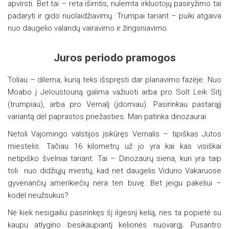
apvirsti. Bet tai – reta išimtis, nulemta irkluotojų pasiryžimo tai
padaryti ir gido nuolaidžiavimų. Trumpai tariant – puiki atgaiva
nuo daugelio valandų vairavimo ir žingsniavimo.
Juros periodo pramogos
Toliau – dilema, kurią teks išspręsti dar planavimo fazėje. Nuo
Moabo į Jeloustouną galima važiuoti arba pro Solt Leik Sitį
(trumpiau), arba pro Vernalį (įdomiau). Pasirinkau pastarąjį
variantą dėl paprastos priežasties. Man patinka dinozaurai.
Netoli Vajomingo valstijos įsikūręs Vernalis – tipiškas Jutos
miestelis. Tačiau 16 kilometrų už jo yra kai kas visiškai
netipiško švelniai tariant. Tai – Dinozaurų siena, kuri yra taip
toli nuo didžiųjų miestų, kad net daugelis Vidurio Vakaruose
gyvenančių amerikiečių nėra ten buvę. Bet jeigu pakeliui –
kodėl neužsukus?
Nė kiek nesigailiu pasirinkęs šį ilgesnį kelią, nes ta popietė su
kaupu atlygino besikaupiantį kelionės nuovargį. Pusantro