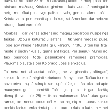
pavažiuokite apie 85 km iki Laikraščių uolos. Pirmieji įrašai ten
atsirado maždaug Kristaus gimimo laikais. Juos išmoningai ir
netgi meniškai po savęs paliko navahų genties akmentašiai.
Keista vieta, primenanti apie laikus, kai Amerikos dar nebuvo
atradę alkani europiečiai.
Moabas – dar vienas adrenalino mėgėjų pagarbos nusipelnęs
taškas. Džipų ir keturračių safariai – tik viena medalio pusė.
Tose apylinkėse netrūksta gilių kanjonų ir tiltų. O ten kur tiltai,
rasite ir šuolininkus su guma ant kojos. Per žiauru? Mums irgi
taip pasirodė, todėl pasirinkome ramesnes pramogas.
Plaukimą plaustais per Kolorado upės slenksčius.
Tai nėra nei labiausiai pašėlęs, ne varginantis „raftingas“,
kokius tik teko išmėginti keturiuose žemynuose. Tačiau turintis
savo privalumų. Iš kalnų tekanti upė birželį dar šaltoka, tad apie
maudynes geriau pamiršti. Tačiau jos purslai ir garai karštą
dieną (buvo apie 28) – tikras malonumas. Maršrutas gana
ramus, bet nenuobodus dėl Marso reginių krantuose; kokius
penkis kartus tenka rimtai pasidarbuoti irklais, o kai kam – net