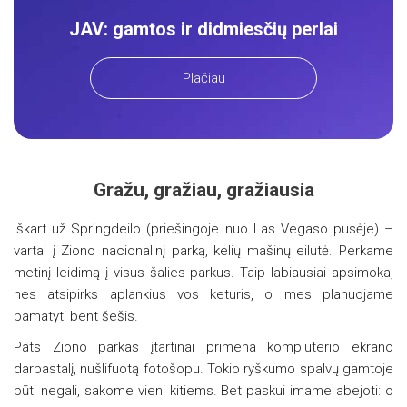
JAV: gamtos ir didmiesčių perlai
Plačiau
Gražu, gražiau, gražiausia
Iškart už Springdeilo (priešingoje nuo Las Vegaso pusėje) –
vartai į Ziono nacionalinį parką, kelių mašinų eilutė. Perkame
metinį leidimą į visus šalies parkus. Taip labiausiai apsimoka,
nes atsipirks aplankius vos keturis, o mes planuojame
pamatyti bent šešis.
Pats Ziono parkas įtartinai primena kompiuterio ekrano
darbastalį, nušlifuotą fotošopu. Tokio ryškumo spalvų gamtoje
būti negali, sakome vieni kitiems. Bet paskui imame abejoti: o