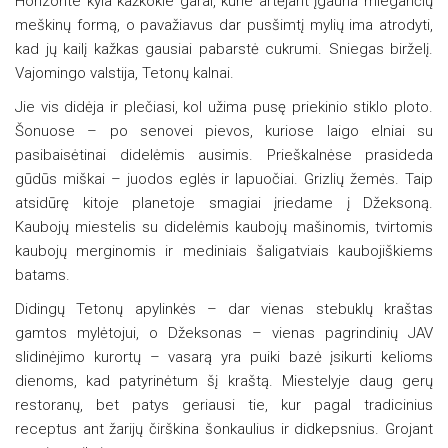
Horizonte kyla kažkokie garai, kurie artėjant įgauna miegančių
meškinų formą, o pavažiavus dar pusšimtį mylių ima atrodyti,
kad jų kailį kažkas gausiai pabarstė cukrumi. Sniegas birželį.
Vajomingo valstija, Tetonų kalnai.
Jie vis didėja ir plečiasi, kol užima pusę priekinio stiklo ploto.
Šonuose – po senovei pievos, kuriose laigo elniai su
pasibaisėtinai didelėmis ausimis. Prieškalnėse prasideda
gūdūs miškai – juodos eglės ir lapuočiai. Grizlių žemės. Taip
atsidūrę kitoje planetoje smagiai įriedame į Džeksoną.
Kaubojų miestelis su didelėmis kaubojų mašinomis, tvirtomis
kaubojų merginomis ir mediniais šaligatviais kaubojiškiems
batams.
Didingų Tetonų apylinkės – dar vienas stebuklų kraštas
gamtos mylėtojui, o Džeksonas – vienas pagrindinių JAV
slidinėjimo kurortų – vasarą yra puiki bazė įsikurti kelioms
dienoms, kad patyrinėtum šį kraštą. Miestelyje daug gerų
restoranų, bet patys geriausi tie, kur pagal tradicinius
receptus ant žarijų čirškina šonkaulius ir didkepsnius. Grojant