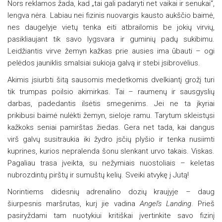
Nors reklamos žada, kad „tai gali padaryti net vaikai ir senukai“,
lengva nėra. Labiau nei fizinis nuovargis kausto aukščio baimė,
nes daugelyje vietų tenka eiti atbrailomis be jokių virvių,
pasikliaujant tik savo lygsvara ir guminių padų sukibimu.
Leidžiantis virve žemyn kažkas prie ausies ima ūbauti – ogi
pelėdos jauniklis smalsiai sukioja galvą ir stebi įsibrovėlius.
Akimis įsiurbti šitą sausomis medetkomis dvelkiantį grožį turi
tik trumpas poilsio akimirkas. Tai – raumenų ir sausgyslių
darbas, padedantis ilsėtis smegenims. Jei ne ta įkyriai
prikibusi baimė nulėkti žemyn, sieloje ramu. Tarytum skleistųsi
kažkoks seniai pamirštas žiedas. Gera net tada, kai dangus
virš galvų susitraukia iki žydro įsčių plyšio ir tenka nusiimti
kuprines, kurios nepralenda šonu slenkant urvo takais. Viskas.
Pagaliau trasa įveikta, su nežymiais nuostoliais – keletas
nubrozdintų pirštų ir sumuštų kelių. Sveiki atvykę į Jutą!
Norintiems didesnių adrenalino dozių kraujyje – daug
šiurpesnis maršrutas, kurį jie vadina
Angel's Landing
. Prieš
pasiryždami tam nuotykiui kritiškai įvertinkite savo fizinį