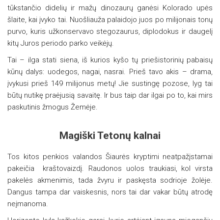
tūkstančio didelių ir mažų dinozaurų ganėsi Kolorado upės
šlaite, kai įvyko tai. Nuošliauža palaidojo juos po milijonais tonų
purvo, kuris užkonservavo stegozaurus, diplodokus ir daugelį
kitų Juros periodo parko veikėjų.
Tai – ilga stati siena, iš kurios kyšo tų priešistorinių pabaisų
kūnų dalys: uodegos, nagai, nasrai. Prieš tavo akis – drama,
įvykusi prieš 149 milijonus metų! Jie sustingę pozose, lyg tai
būtų nutikę praėjusią savaitę. Ir bus taip dar ilgai po to, kai mirs
paskutinis žmogus Žemėje.
Magiški Tetonų kalnai
Tos kitos penkios valandos Šiaurės kryptimi neatpažįstamai
pakeičia kraštovaizdį. Raudonos uolos traukiasi, kol virsta
pakelės akmenimis, tada žvyru ir paskęsta sodrioje žolėje.
Dangus tampa dar vaiskesnis, nors tai dar vakar būtų atrodę
neįmanoma.