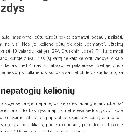
yzdys
auja, atsakymai būtų turbūt tokie: pamatyti pasaulį, pailsėti,
ar ne visi. Nes jei kelionė būtų tik apie „pamatyti“, užtektų
risti 10 valandų, kai yra SPA Druskininkuose? Tik ką pirmoji
ano, kurioje buvau ir aš (šį kartą ne kaip kelionių vadovė, o kaip
ais keliais, net 4 naktis nakvojome palapinėse, vietoje dušo
ai tiesiog smulkmenos, kurios visai netrukdė džiaugtis tuo, ką
 nepatogių kelionių
 tokioje kelionėje: nepatogios kelionės labai greitai „nukerpa“
elio, oro ir to, kas vyksta aplink, nebelieka vietos galvoti apie
ivalo savaime. Atsiranda paprastas fokusas – kas vyksta dabar.
nybėje yra pertekliaus, prie kurio tiesiog pripratome. Tokiose
ažai iš tikrųjų reikia, kad jaustumeisi gerai.