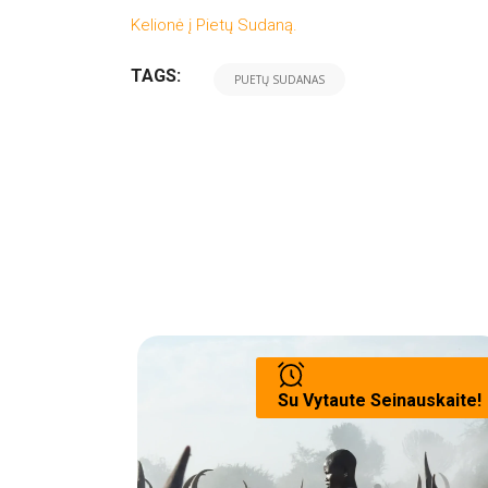
Kelionė į Pietų Sudaną.
TAGS:
PUETŲ SUDANAS
Su Vytaute Seinauskaite!