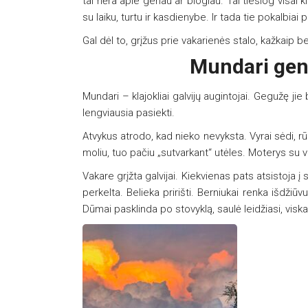
tai nėra apie geriau ar blogiau. Tai tiesiog visai kita
su laiku, turtu ir kasdienybe. Ir tada tie pokalbi
Gal dėl to, grįžus prie vakarienės stalo, kažkaip be 
Mundari gen
Mundari – klajokliai galvijų augintojai. Gegužę j
lengviausia pasiekti.
Atvykus atrodo, kad nieko nevyksta. Vyrai sėdi, r
moliu, tuo pačiu „sutvarkant“ utėles. Moterys su vai
Vakare grįžta galvijai. Kiekvienas pats atsistoja į 
perkelta. Belieka pririšti. Berniukai renka išdži
Dūmai pasklinda po stovyklą, saulė leidžiasi, vis