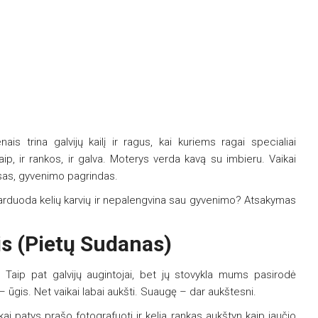
s trina galvijų kailį ir ragus, kai kuriems ragai specialiai
ip, ir rankos, ir galva. Moterys verda kavą su imbieru. Vaikai
tusas, gyvenimo pagrindas.
eparduoda kelių karvių ir nepalengvina sau gyvenimo? Atsakymas
is (Pietų Sudanas)
 Taip pat galvijų augintojai, bet jų stovykla mums pasirodė
– ūgis. Net vaikai labai aukšti. Suaugę – dar aukštesni.
ikai patys prašo fotografuoti ir kelia rankas aukštyn kaip jaučio