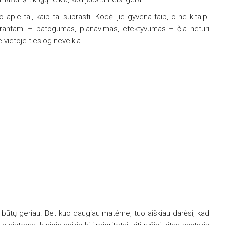
pie tai, kaip tai suprasti. Kodėl jie gyvena taip, o ne kitaip.
rantami – patogumas, planavimas, efektyvumas – čia neturi
 vietoje tiesiog neveikia.
ip būtų geriau. Bet kuo daugiau matėme, tuo aiškiau darėsi, kad