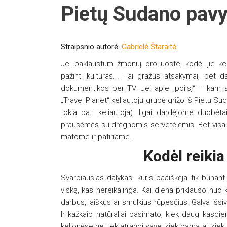
Pietų Sudano pav
Straipsnio autorė:
Gabrielė Štaraitė
.
Jei paklaustum žmonių oro uoste, kodėl jie keli
pažinti kultūras... Tai gražūs atsakymai, bet d
dokumentikos per TV. Jei apie „poilsį“ – kam sk
„Travel Planet“ keliautojų grupė grįžo iš Pietų Sud
tokia pati keliautoja). Ilgai dardėjome duobėt
prausėmės su drėgnomis servetėlėmis. Bet visa t
matome ir patiriame.
Kodėl reikia
Svarbiausias dalykas, kuris paaiškėja tik būnant
viską, kas nereikalinga. Kai diena priklauso nuo k
darbus, laiškus ar smulkius rūpesčius. Galva išs
Ir kažkaip natūraliai pasimato, kiek daug kasdie
kelionėse ne tiek atrandi save, kiek pamatai, kiek m