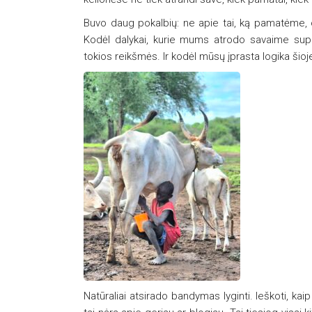
Buvo daug pokalbių: ne apie tai, ką pamatėme, o a
Kodėl dalykai, kurie mums atrodo savaime sup
tokios reikšmės. Ir kodėl mūsų įprasta logika šioje
Natūraliai atsirado bandymas lyginti. Ieškoti, ka