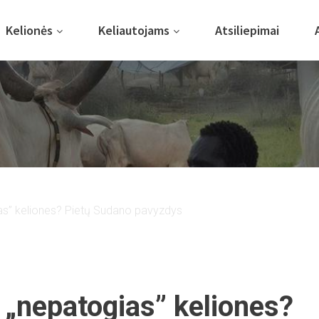
Kelionės
Keliautojams
Atsiliepimai
ias” keliones? Pietų Sudano pavyzdys
s „nepatogias” keliones?