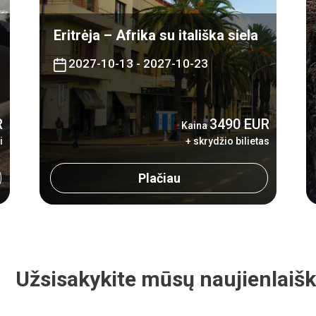
Eritrėja – Afrika su itališka siela
2027-10-13 - 2027-10-23
R
3490 EUR
Kaina
i
+ skrydžio bilietas
Plačiau
Užsisakykite mūsų naujienlaišk