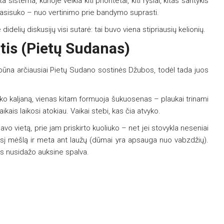
 sistema, kurioje veikia kiti prioritetai, kiti ryšiai, kitas santykis
ai pasisuko – nuo vertinimo prie bandymo suprasti.
didelių diskusijų visi sutarė: tai buvo viena stipriausių kelionių.
tis (Pietų Sudanas)
ie būna arčiausiai Pietų Sudano sostinės
Džubos
, todėl tada juos
ūko kaljaną, vienas kitam formuoja šukuosenas – plaukai trinami
kais laikosi atokiau. Vaikai stebi, kas čia atvyko.
savo vietą, prie jam priskirto kuoliuko – net jei stovykla neseniai
ūvusį mėšlą ir meta ant laužų (dūmai yra apsauga nuo vabzdžių).
kas nusidažo auksine spalva.