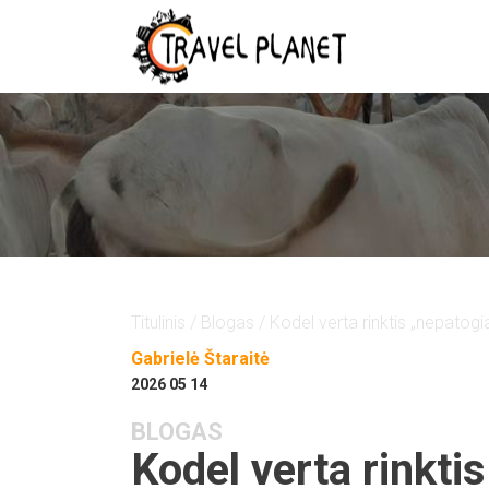
Titulinis
/
Blogas
/ Kodel verta rinktis „nepatog
Gabrielė Štaraitė
2026 05 14
BLOGAS
Kodel verta rinkti