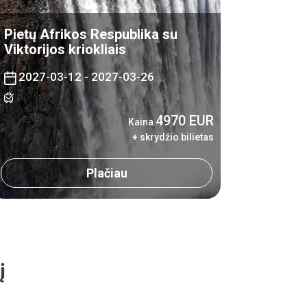
Pietų Afrikos Respublika su
Viktorijos kriokliais
2027-03-12 - 2027-03-26
4970 EUR
Kaina
+ skrydžio bilietas
Plačiau
į