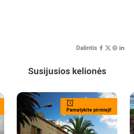
Dalintis
Susijusios kelionės
Pamatykite pirmieji!