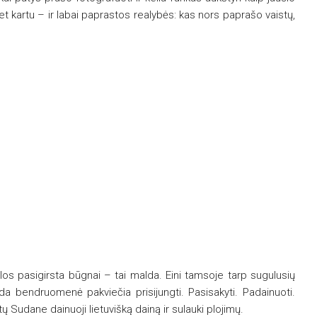
 kartu – ir labai paprastos realybės: kas nors paprašo vaistų,
los pasigirsta būgnai – tai malda. Eini tamsoje tarp sugulusių
tada bendruomenė pakviečia prisijungti. Pasisakyti. Padainuoti.
tų Sudane dainuoji lietuvišką dainą ir sulauki plojimų.