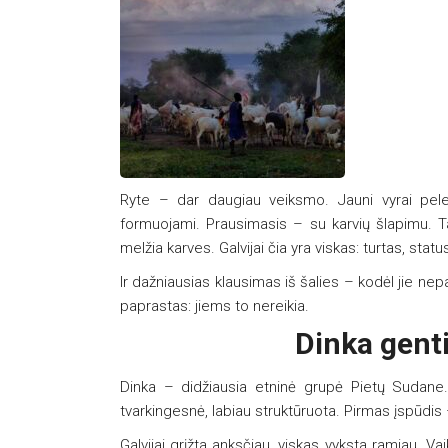
Ryte – dar daugiau veiksmo. Jauni vyrai pelenai
formuojami. Prausimasis – su karvių šlapimu. Ta
melžia karves. Galvijai čia yra viskas: turtas, sta
Ir dažniausias klausimas iš šalies – kodėl jie n
paprastas: jiems to nereikia.
Dinka gent
Dinka – didžiausia etninė grupė Pietų Sudane.
tvarkingesnė, labiau struktūruota. Pirmas įspūdis 
Galvijai grįžta anksčiau, viskas vyksta ramiau. Va