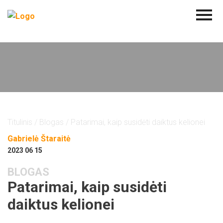
Titulinis
/
Blogas
/ Patarimai, kaip susidėti daiktus kelionei
Gabrielė Štaraitė
2023 06 15
BLOGAS
Patarimai, kaip susidėti
daiktus kelionei