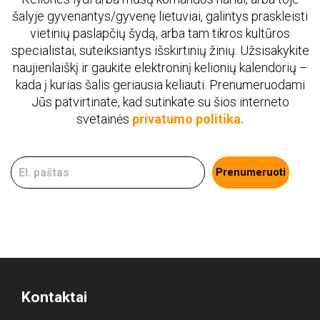
šalyje gyvenantys/gyvenę lietuviai, galintys praskleisti
vietinių paslapčių šydą, arba tam tikros kultūros
specialistai, suteiksiantys išskirtinių žinių. Užsisakykite
naujienlaiškį ir gaukite elektroninį kelionių kalendorių –
kada į kurias šalis geriausia keliauti. Prenumeruodami
Jūs patvirtinate, kad sutinkate su šios interneto
svetainės
privatumo politika.
Prenumeruoti
Kontaktai