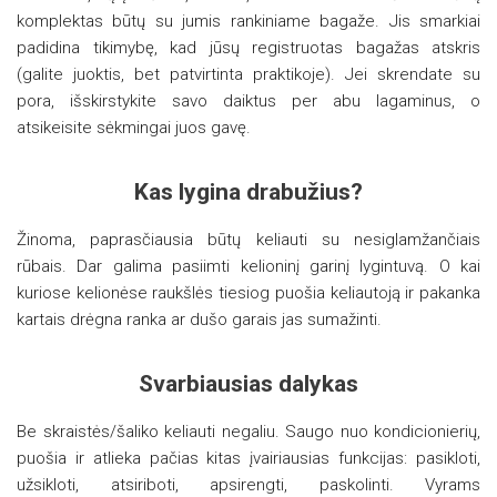
komplektas būtų su jumis rankiniame bagaže. Jis smarkiai
padidina tikimybę, kad jūsų registruotas bagažas atskris
(galite juoktis, bet patvirtinta praktikoje). Jei skrendate su
pora, išskirstykite savo daiktus per abu lagaminus, o
atsikeisite sėkmingai juos gavę.
Kas lygina drabužius?
Žinoma, paprasčiausia būtų keliauti su nesiglamžančiais
rūbais. Dar galima pasiimti kelioninį garinį lygintuvą. O kai
kuriose kelionėse raukšlės tiesiog puošia keliautoją ir pakanka
kartais drėgna ranka ar dušo garais jas sumažinti.
Svarbiausias dalykas
Be skraistės/šaliko keliauti negaliu. Saugo nuo kondicionierių,
puošia ir atlieka pačias kitas įvairiausias funkcijas: pasikloti,
užsikloti, atsiriboti, apsirengti, paskolinti. Vyrams