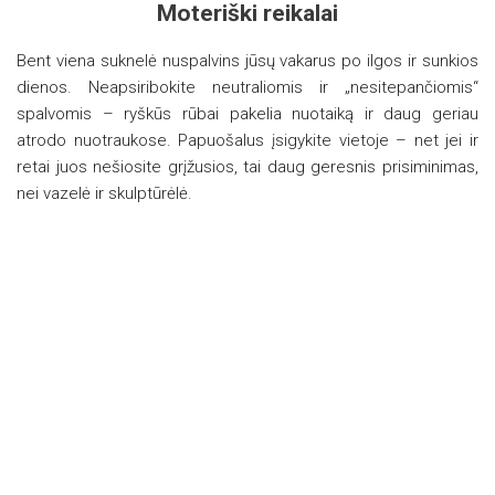
Moteriški reikalai
Bent viena suknelė nuspalvins jūsų vakarus po ilgos ir sunkios
dienos. Neapsiribokite neutraliomis ir „nesitepančiomis“
spalvomis – ryškūs rūbai pakelia nuotaiką ir daug geriau
atrodo nuotraukose. Papuošalus įsigykite vietoje – net jei ir
retai juos nešiosite grįžusios, tai daug geresnis prisiminimas,
nei vazelė ir skulptūrėlė.
Didysis Indonezijos turas: 6 salos
Plačiau