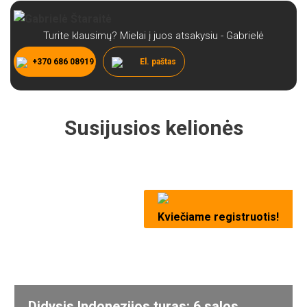
Turite klausimų? Mielai į juos atsakysiu - Gabrielė
+370 686 08919
El. paštas
Susijusios kelionės
Kviečiame registruotis!
Didysis Indonezijos turas: 6 salos