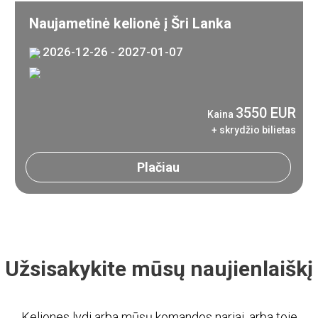
Naujametinė kelionė į Šri Lanka
2026-12-26 - 2027-01-07
3550 EUR
Kaina
+ skrydžio bilietas
Plačiau
Užsisakykite mūsų naujienlaiškį
Keliones lydi arba mūsų komandos nariai, arba toje