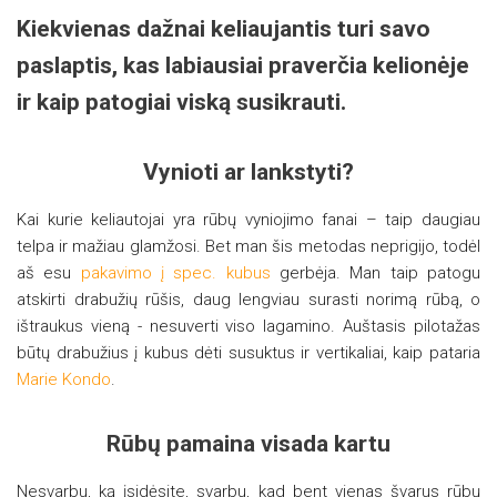
Kiekvienas dažnai keliaujantis turi savo
paslaptis, kas labiausiai praverčia kelionėje
ir kaip patogiai viską susikrauti.
Vynioti ar lankstyti?
Kai kurie keliautojai yra rūbų vyniojimo fanai – taip daugiau
telpa ir mažiau glamžosi. Bet man šis metodas neprigijo, todėl
aš esu
pakavimo į spec. kubus
gerbėja. Man taip patogu
atskirti drabužių rūšis, daug lengviau surasti norimą rūbą, o
ištraukus vieną - nesuverti viso lagamino. Auštasis pilotažas
būtų drabužius į kubus dėti susuktus ir vertikaliai, kaip pataria
Marie Kondo
.
Rūbų pamaina visada kartu
Nesvarbu, ką įsidėsite, svarbu, kad bent vienas švarus rūbų