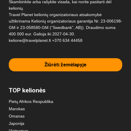
Skambinkite arba rašykite visada, kai norite pasitarti dėl
kelionių.
Travel Planet kelionių organizatoriaus atsakomybė
užtikrinama Kelionių organizatoriaus garantija Nr. 23-006198-
GM ir 23-058580-GM (“Swedbank”, AB)). Draudimo suma
400 000 eur. Galioja iki 2027-04-30.
kelione@travelplanet.lt
+370 634 44458
Žiūrėti žemėlapyje
TOP kelionės
Pietų Afrikos Respublika
Marokas
Omanas
Japonija
Vietnamas