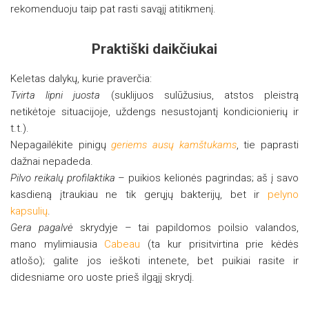
rekomenduoju taip pat rasti savąjį atitikmenį.
Praktiški daikčiukai
Keletas dalykų, kurie praverčia:
Tvirta lipni juosta
(suklijuos sulūžusius, atstos pleistrą
netikėtoje situacijoje, uždengs nesustojantį kondicionierių ir
t.t.).
Nepagailėkite pinigų
geriems ausų kamštukams
, tie paprasti
dažnai nepadeda.
Pilvo reikalų profilaktika
– puikios kelionės pagrindas; aš į savo
kasdieną įtraukiau ne tik gerųjų bakterijų, bet ir
pelyno
kapsulių
.
Gera pagalvė
skrydyje – tai papildomos poilsio valandos,
mano mylimiausia
Cabeau
(ta kur prisitvirtina prie kėdės
atlošo); galite jos ieškoti intenete, bet puikiai rasite ir
didesniame oro uoste prieš ilgąjį skrydį.